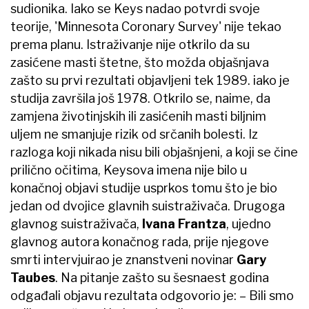
sudionika. Iako se Keys nadao potvrdi svoje
teorije, 'Minnesota Coronary Survey' nije tekao
prema planu. Istraživanje nije otkrilo da su
zasićene masti štetne, što možda objašnjava
zašto su prvi rezultati objavljeni tek 1989. iako je
studija završila još 1978. Otkrilo se, naime, da
zamjena životinjskih ili zasićenih masti biljnim
uljem ne smanjuje rizik od srčanih bolesti. Iz
razloga koji nikada nisu bili objašnjeni, a koji se čine
prilično očitima, Keysova imena nije bilo u
konačnoj objavi studije usprkos tomu što je bio
jedan od dvojice glavnih suistraživača. Drugoga
glavnog suistraživača,
Ivana Frantza
, ujedno
glavnog autora konačnog rada, prije njegove
smrti intervjuirao je znanstveni novinar
Gary
Taubes
. Na pitanje zašto su šesnaest godina
odgađali objavu rezultata odgovorio je: – Bili smo