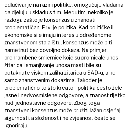
odlučivanje na razini politike, omogućuje vladama
da djeluju u skladu s tim. Međutim, nekoliko je
razloga zašto je konsenzus u znanosti
problematičan. Prvi je politika. Kad političke ili
ekonomske sile imaju interes u određenome
znanstvenom stajalištu, konsenzus može biti
nametnut bez dovoljno dokaza. Na primjer,
prehrambene smjernice koje su promicale unos
žitarica i smanjivanje unosa masti bile su
potaknute viškom zaliha žitarica u SAD-u, a ne
samo znanstvenim dokazima. Također je
problematično to što kreatori politika često žele
jasne i nedvosmislene odgovore, a znanost rijetko
nudi jednostavne odgovore. Zbog toga
znanstveni konsenzus može pružiti lažan osjećaj
sigurnosti, a složenost i neizvjesnost često se
ignoriraju.