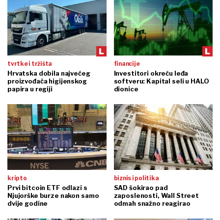
tvrtke i tržišta
financije
Hrvatska dobila najvećeg
Investitori okreću leđa
proizvođača higijenskog
softveru: Kapital seli u HALO
papira u regiji
dionice
kripto
biznis i politika
Prvi bitcoin ETF odlazi s
SAD šokirao pad
Njujorške burze nakon samo
zaposlenosti, Wall Street
dvije godine
odmah snažno reagirao