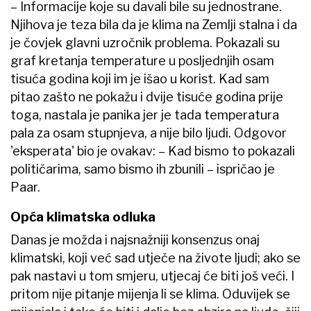
– Informacije koje su davali bile su jednostrane.
Njihova je teza bila da je klima na Zemlji stalna i da
je čovjek glavni uzročnik problema. Pokazali su
graf kretanja temperature u posljednjih osam
tisuća godina koji im je išao u korist. Kad sam
pitao zašto ne pokažu i dvije tisuće godina prije
toga, nastala je panika jer je tada temperatura
pala za osam stupnjeva, a nije bilo ljudi. Odgovor
'eksperata' bio je ovakav: – Kad bismo to pokazali
političarima, samo bismo ih zbunili – ispričao je
Paar.
Opća klimatska odluka
Danas je možda i najsnažniji konsenzus onaj
klimatski, koji već sad utječe na živote ljudi; ako se
pak nastavi u tom smjeru, utjecaj će biti još veći. I
pritom nije pitanje mijenja li se klima. Oduvijek se