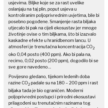
usjevima. Biljke koje se za rast uvelike
oslanjaju na taj plin, poput usjeva u
kontroliranim poljoprivrednim uvjetima, bile bi
posebno pogođene. Smanjenje rasta biljaka
utjecalo bi pak na cijeli ekosustav jer mnoge
životinje ovise o tim biljkama, što bi izazvalo
kaskadne efekte u hranidbenom lancu. U
atmosferi je trenutačna koncentracija CO
2
oko 0,04 posto (400 ppm). Ako bi pala na,
recimo, 0,02 posto (200 ppm), dogodilo bi se
sve gore navedeno…
Povijesno gledano, tijekom ledenih doba
razine CO
padale su na 180 – 200 ppm i rast
2
biljaka tada je bio ograničen. Moderni
poljoprivredni postupci i prirodni ekosustavi
prilagođeni su trenutačnim razinama tog