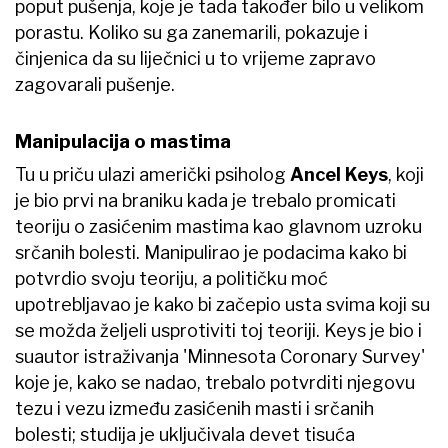
poput pušenja, koje je tada također bilo u velikom
porastu. Koliko su ga zanemarili, pokazuje i
činjenica da su liječnici u to vrijeme zapravo
zagovarali pušenje.
Manipulacija o mastima
Tu u priču ulazi američki psiholog
Ancel Keys
, koji
je bio prvi na braniku kada je trebalo promicati
teoriju o zasićenim mastima kao glavnom uzroku
srčanih bolesti. Manipulirao je podacima kako bi
potvrdio svoju teoriju, a političku moć
upotrebljavao je kako bi začepio usta svima koji su
se možda željeli usprotiviti toj teoriji. Keys je bio i
suautor istraživanja 'Minnesota Coronary Survey'
koje je, kako se nadao, trebalo potvrditi njegovu
tezu i vezu između zasićenih masti i srčanih
bolesti; studija je uključivala devet tisuća