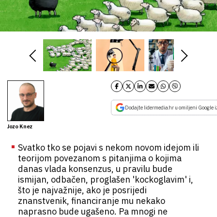
Dodajte lidermedia.hr u omiljeni Google i
Jozo Knez
Svatko tko se pojavi s nekom novom idejom ili
teorijom povezanom s pitanjima o kojima
danas vlada konsenzus, u pravilu bude
ismijan, odbačen, proglašen 'kockoglavim' i,
što je najvažnije, ako je posrijedi
znanstvenik, financiranje mu nekako
naprasno bude ugašeno. Pa mnogi ne