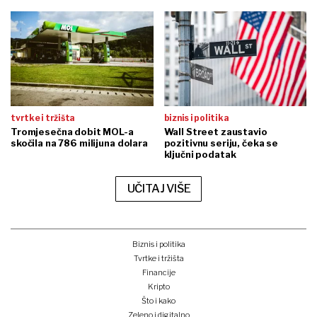
tvrtke i tržišta
biznis i politika
Tromjesečna dobit MOL-a
Wall Street zaustavio
skočila na 786 milijuna dolara
pozitivnu seriju, čeka se
ključni podatak
UČITAJ VIŠE
Biznis i politika
Tvrtke i tržišta
Financije
Kripto
Što i kako
Zeleno i digitalno