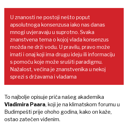
U znanosti ne postoji nešto poput
apsolutnoga konsenzusa iako nas danas
mnogi uvjeravaju u suprotno. Svaka
znanstvena tema o kojoj vlada konsenzus
možda ne drži vodu. U pravilu, pravo može
imati i onaj koji ima drugu ideju ili informaciju
s pomoću koje može srušiti paradigmu.
Nažalost, većina je znanstvenika u nekoj
sprezi s državama i vladama
To najbolje opisuje priča našeg akademika
Vladimira Paara
, koji je na klimatskom forumu u
Budimpešti prije ohoho godina, kako on kaže,
ostao zatečen viđenim.