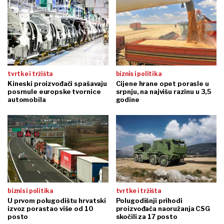
tvrtke i tržišta
biznis i politika
Kineski proizvođači spašavaju
Cijene hrane opet porasle u
posrnule europske tvornice
srpnju, na najvišu razinu u 3,5
automobila
godine
biznis i politika
tvrtke i tržišta
U prvom polugodištu hrvatski
Polugodišnji prihodi
izvoz porastao više od 10
proizvođača naoružanja CSG
posto
skočili za 17 posto