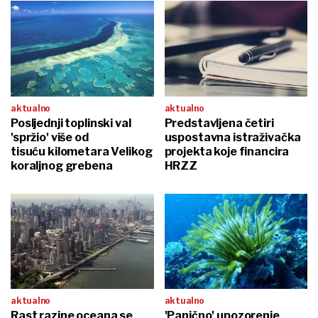
aktualno
aktualno
Posljednji toplinski val
Predstavljena četiri
'spržio' više od
uspostavna istraživačka
tisuću kilometara Velikog
projekta koje financira
koraljnog grebena
HRZZ
aktualno
aktualno
Rast razine oceana se
'Panično' upozorenje