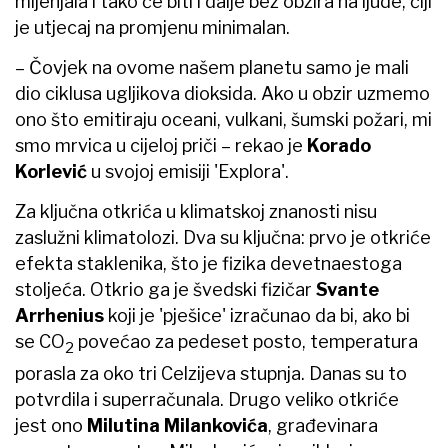
mijenjala i tako će biti i dalje bez obzira na ljude, čiji
je utjecaj na promjenu minimalan.
– Čovjek na ovome našem planetu samo je mali
dio ciklusa ugljikova dioksida. Ako u obzir uzmemo
ono što emitiraju oceani, vulkani, šumski požari, mi
smo mrvica u cijeloj priči – rekao je
Korado
Korlević
u svojoj emisiji 'Explora'.
Za ključna otkrića u klimatskoj znanosti nisu
zaslužni klimatolozi. Dva su ključna: prvo je otkriće
efekta staklenika, što je fizika devetnaestoga
stoljeća. Otkrio ga je švedski fizičar
Svante
Arrhenius
koji je 'pješice' izračunao da bi, ako bi
se CO
povećao za pedeset posto, temperatura
2
porasla za oko tri Celzijeva stupnja. Danas su to
potvrdila i superračunala. Drugo veliko otkriće
jest ono
Milutina Milankovića
, građevinara