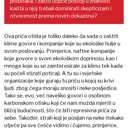
podataka. I zašto uopće postoji u znanosti
kad bi u njoj trebali dominirati skepticizam i
otvorenost prema novim dokazima?
Ova priča otišla je toliko daleko da sada o zaštiti
klime govore i kompanije koje su ekološke hulje u
svom poslovanju. Primjerice, naftne kompanije
koje govore o svom ekološkom doprinosu, kao i
mnoge koje su se zainteresirale za klimu tek kada
su počeli stizati poticaji. A tu su i svjetske
organizacije koje guraju tu priču u kojoj su krivi
ljudi, zbog čega moraju snositi i neke posljedice.
Tako se, evo, već naveliko govori o osobnom
karbonskom otisku koji će nam možda mjeriti u
bližoj budućnosti, što će biti represivna priča za
sebe. Također, strah koji je posijan na neke itekako
​utječe pa sve češće vidimo i čujemo, primjerice,