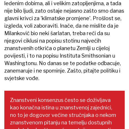
ledenim dobima, ali i velikim zatopljenjima, a tada
nije bilo ljudi, zato ostaje nejasno zašto smo danas
glavni krivci za 'klimatske promjene'. Prošlost se,
izgleda, voli zaboraviti. Inače, da ne mislite da je
Milanković bio neki šarlatan, treba reći da su
njegovi ciklusi na popisu stotinu najvećih
znanstvenih otkrića o planetu Zemlji u cijeloj
povijesti, i to na popisu Instituta​ Smithsonian u
Washingtonu. No danas se te podatke odbacuje,
zanemaruje i ne spominje. Zašto, pitajte politiku i
svjetske vođe.
Znanstveni konsenzus često se doživljava
kao konačna istina u znanstvenoj zajednici,
no to je dogovor većine stručnjaka o nekom
znanstvenom pitanju na temelju dostupnih