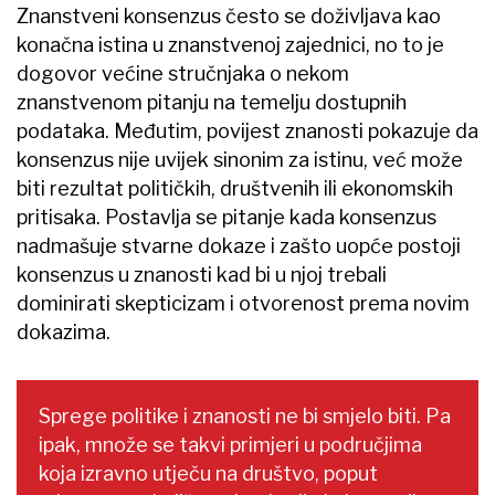
Znanstveni konsenzus često se doživljava kao
konačna istina u znanstvenoj zajednici, no to je
dogovor većine stručnjaka o nekom
znanstvenom pitanju na temelju dostupnih
podataka. Međutim, povijest znanosti pokazuje da
konsenzus nije uvijek sinonim za istinu, već može
biti rezultat političkih, društvenih ili ekonomskih
pritisaka. Postavlja se pitanje kada konsenzus
nadmašuje stvarne dokaze i zašto uopće postoji
konsenzus u znanosti kad bi u njoj trebali
dominirati skepticizam i otvorenost prema novim
dokazima.
Sprege politike i znanosti ne bi smjelo biti. Pa
ipak, množe se takvi primjeri u područjima
koja izravno utječu na društvo, poput