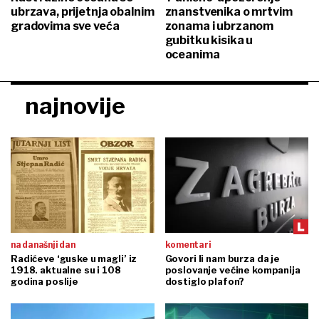
ubrzava, prijetnja obalnim
znanstvenika o mrtvim
gradovima sve veća
zonama i ubrzanom
gubitku kisika u
oceanima
najnovije
na današnji dan
komentari
Radićeve ‘guske u magli’ iz
Govori li nam burza da je
1918. aktualne su i 108
poslovanje većine kompanija
godina poslije
dostiglo plafon?