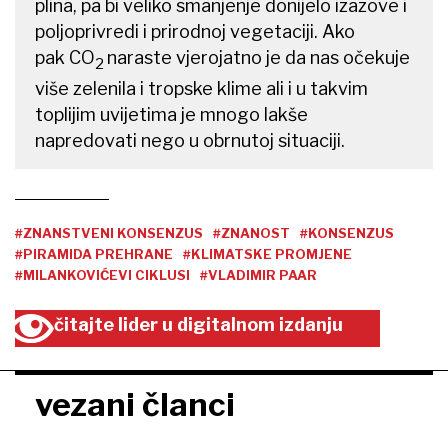
plina, pa bi veliko smanjenje donijelo izazove i
poljoprivredi i prirodnoj vegetaciji. Ako
pak CO
naraste vjerojatno je da nas očekuje
2
više zelenila i tropske klime ali i u takvim
toplijim uvijetima je mnogo lakše
napredovati nego u obrnutoj situaciji.
#ZNANSTVENI KONSENZUS
#ZNANOST
#KONSENZUS
#PIRAMIDA PREHRANE
#KLIMATSKE PROMJENE
#MILANKOVIĆEVI CIKLUSI
#VLADIMIR PAAR
čitajte lider u digitalnom izdanju
vezani članci