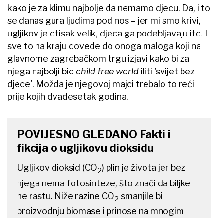
kako je za klimu najbolje da nemamo djecu. Da, i to
se danas gura ljudima pod nos – jer mi smo krivi,
ugljikov je otisak velik, djeca ga podebljavaju itd. I
sve to na kraju dovede do onoga maloga koji na
glavnome zagrebačkom trgu izjavi kako bi za
njega najbolji bio
child free world
iliti 'svijet bez
djece'. Možda je njegovoj majci trebalo to reći
prije kojih dvadesetak godina.
POVIJESNO GLEDANO Fakti i
fikcija o ugljikovu dioksidu
Ugljikov dioksid (CO
) plin je života jer bez
2
njega nema fotosinteze, što znači da biljke
ne rastu. Niže razine CO
smanjile bi
2
proizvodnju biomase i prinose na mnogim