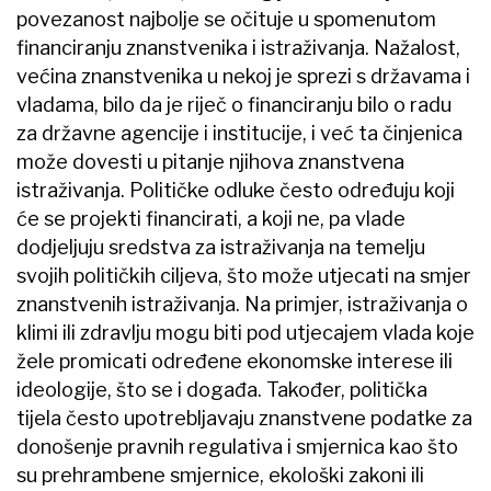
povezanost najbolje se očituje u spomenutom
financiranju znanstvenika i istraživanja. Nažalost,
većina znanstvenika u nekoj je sprezi s državama i
vladama, bilo da je riječ o financiranju bilo o radu
za državne agencije i institucije, i već ta činjenica
može dovesti u pitanje njihova znanstvena
istraživanja. Političke odluke često određuju koji
će se projekti financirati, a koji ne, pa vlade
dodjeljuju sredstva za istraživanja na temelju
svojih političkih ciljeva, što može utjecati na smjer
znanstvenih istraživanja. Na primjer, istraživanja o
klimi ili zdravlju mogu biti pod utjecajem vlada koje
žele promicati određene ekonomske interese ili
ideologije, što se i događa. Također, politička
tijela često upotrebljavaju znanstvene podatke za
donošenje pravnih regulativa i smjernica kao što
su prehrambene smjernice, ekološki zakoni ili