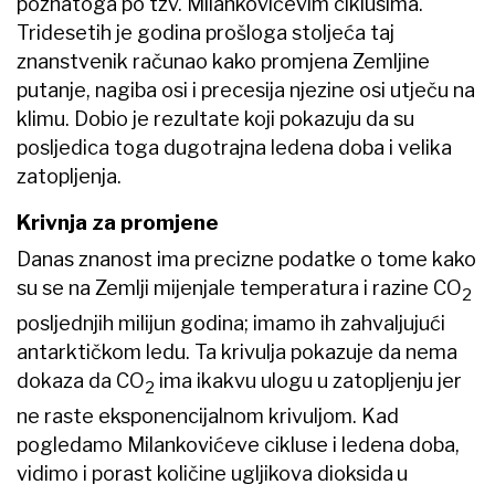
poznatoga po tzv. Milankovićevim ciklusima.
Tridesetih je godina prošloga stoljeća taj
znanstvenik računao kako promjena Zemljine
putanje, nagiba osi i precesija njezine osi utječu na
klimu. Dobio je rezultate koji pokazuju da su
posljedica toga dugotrajna ledena doba i velika
zatopljenja.
Krivnja za promjene
Danas znanost ima precizne podatke o tome kako
su se na Zemlji mijenjale temperatura i razine CO
2
posljednjih milijun godina; imamo ih zahvaljujući
antarktičkom ledu. Ta krivulja pokazuje da nema
dokaza da CO
ima ikakvu ulogu u zatopljenju jer
2
ne raste eksponencijalnom krivuljom. Kad
pogledamo Milankovićeve cikluse i ledena doba,
vidimo i porast količine ugljikova dioksida
u