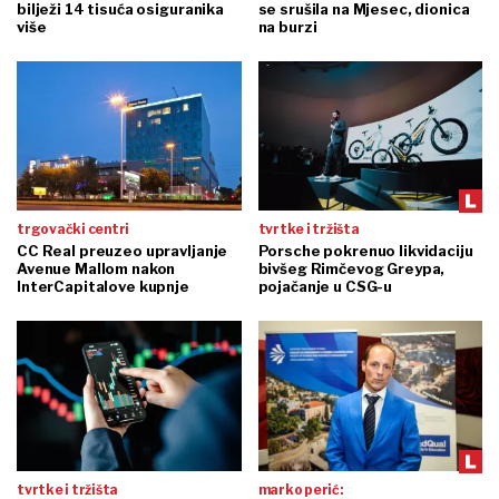
bilježi 14 tisuća osiguranika
se srušila na Mjesec, dionica
više
na burzi
trgovački centri
tvrtke i tržišta
CC Real preuzeo upravljanje
Porsche pokrenuo likvidaciju
Avenue Mallom nakon
bivšeg Rimčevog Greypa,
InterCapitalove kupnje
pojačanje u CSG-u
tvrtke i tržišta
marko perić: