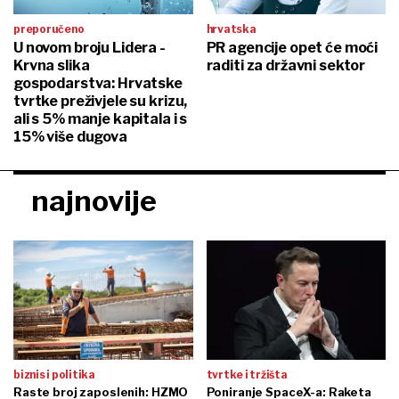
preporučeno
hrvatska
U novom broju Lidera -
PR agencije opet će moći
Krvna slika
raditi za državni sektor
gospodarstva: Hrvatske
tvrtke preživjele su krizu,
ali s 5% manje kapitala i s
15% više dugova
najnovije
biznis i politika
tvrtke i tržišta
Raste broj zaposlenih: HZMO
Poniranje SpaceX-a: Raketa