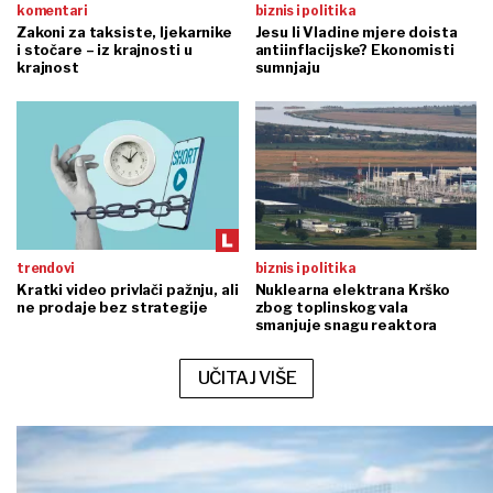
komentari
biznis i politika
Zakoni za taksiste, ljekarnike
Jesu li Vladine mjere doista
i stočare – iz krajnosti u
antiinflacijske? Ekonomisti
krajnost
sumnjaju
trendovi
biznis i politika
Kratki video privlači pažnju, ali
Nuklearna elektrana Krško
ne prodaje bez strategije
zbog toplinskog vala
smanjuje snagu reaktora
UČITAJ VIŠE