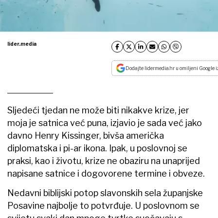
lider.media
Dodajte lidermedia.hr u omiljeni Google i
Sljedeći tjedan ne može biti nikakve krize, jer
moja je satnica već puna, izjavio je sada već jako
davno Henry Kissinger, bivša američka
diplomatska i pi-ar ikona. Ipak, u poslovnoj se
praksi, kao i životu, krize ne obaziru na unaprijed
napisane satnice i dogovorene termine i obveze.
Nedavni biblijski potop slavonskih sela županjske
Posavine najbolje to potvrđuje. U poslovnom se