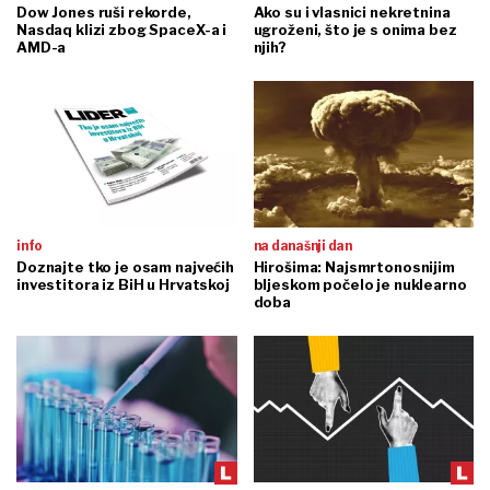
Dow Jones ruši rekorde,
Ako su i vlasnici nekretnina
Nasdaq klizi zbog SpaceX-a i
ugroženi, što je s onima bez
AMD-a
njih?
info
na današnji dan
Doznajte tko je osam najvećih
Hirošima: Najsmrtonosnijim
investitora iz BiH u Hrvatskoj
bljeskom počelo je nuklearno
doba