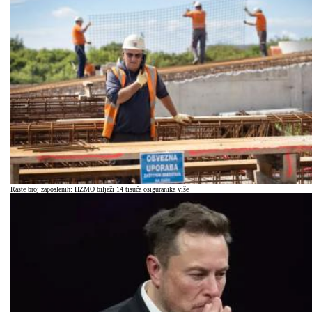
Raste broj zaposlenih: HZMO bilježi 14 tisuća osiguranika više