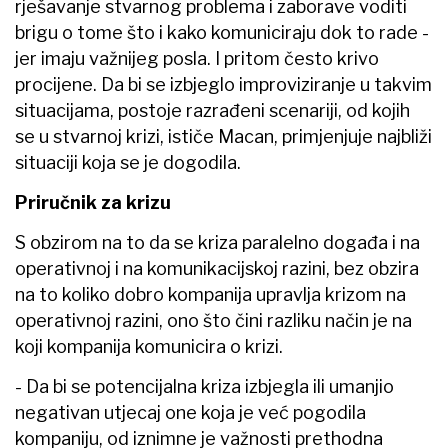
rješavanje stvarnog problema i zaborave voditi
brigu o tome što i kako komuniciraju dok to rade -
jer imaju važnijeg posla. I pritom često krivo
procijene. Da bi se izbjeglo improviziranje u takvim
situacijama, postoje razrađeni scenariji, od kojih
se u stvarnoj krizi, ističe Macan, primjenjuje najbliži
situaciji koja se je dogodila.
Priručnik za krizu
S obzirom na to da se kriza paralelno događa i na
operativnoj i na komunikacijskoj razini, bez obzira
na to koliko dobro kompanija upravlja krizom na
operativnoj razini, ono što čini razliku način je na
koji kompanija komunicira o krizi.
- Da bi se potencijalna kriza izbjegla ili umanjio
negativan utjecaj one koja je već pogodila
kompaniju, od iznimne je važnosti prethodna