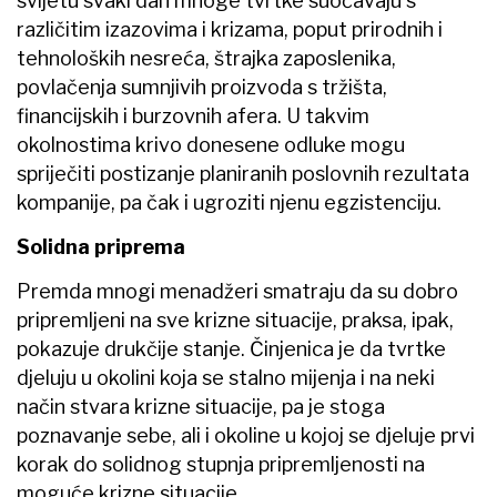
svijetu svaki dan mnoge tvrtke suočavaju s
različitim izazovima i krizama, poput prirodnih i
tehnoloških nesreća, štrajka zaposlenika,
povlačenja sumnjivih proizvoda s tržišta,
financijskih i burzovnih afera. U takvim
okolnostima krivo donesene odluke mogu
spriječiti postizanje planiranih poslovnih rezultata
kompanije, pa čak i ugroziti njenu egzistenciju.
Solidna priprema
Premda mnogi menadžeri smatraju da su dobro
pripremljeni na sve krizne situacije, praksa, ipak,
pokazuje drukčije stanje. Činjenica je da tvrtke
djeluju u okolini koja se stalno mijenja i na neki
način stvara krizne situacije, pa je stoga
poznavanje sebe, ali i okoline u kojoj se djeluje prvi
korak do solidnog stupnja pripremljenosti na
moguće krizne situacije.