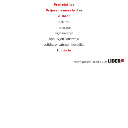
Pretplati se
Prijava na newsletter
e-lider
o nama
impressum
oglašavanje
opći uvjeti korištenja
politika privatnosti i kolačića
tocno.hr
copyright lider media 2025.