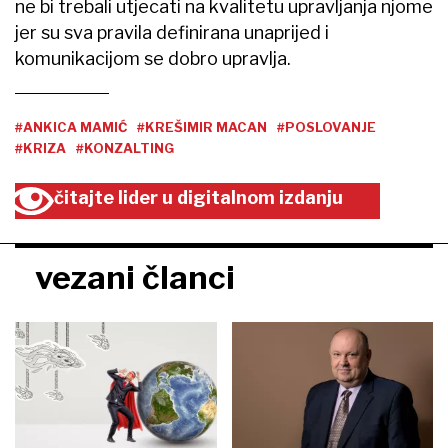
ne bi trebali utjecati na kvalitetu upravljanja njome
jer su sva pravila definirana unaprijed i
komunikacijom se dobro upravlja.
#ANKICA MAMIĆ
#KREŠIMIR MACAN
#POSLOVANJE
#KRIZA
#KONZALTING
čitajte lider u digitalnom izdanju
vezani članci