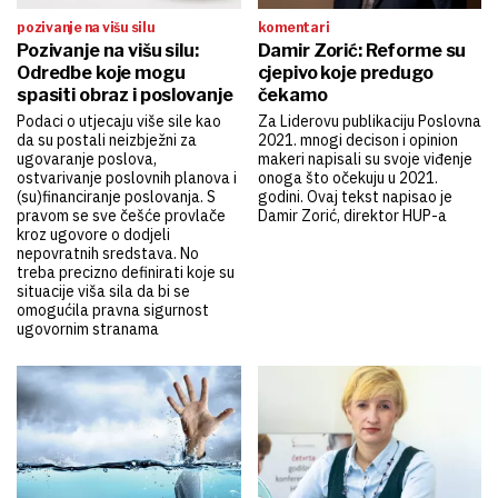
pozivanje na višu silu
komentari
Pozivanje na višu silu:
Damir Zorić: Reforme su
Odredbe koje mogu
cjepivo koje predugo
spasiti obraz i poslovanje
čekamo
Podaci o utjecaju više sile kao
Za Liderovu publikaciju Poslovna
da su postali neizbježni za
2021. mnogi decison i opinion
ugovaranje poslova,
makeri napisali su svoje viđenje
ostvarivanje poslovnih planova i
onoga što očekuju u 2021.
(su)financiranje poslovanja. S
godini. Ovaj tekst napisao je
pravom se sve češće provlače
Damir Zorić, direktor HUP-a
kroz ugovore o dodjeli
nepovratnih sredstava. No
treba precizno definirati koje su
situacije viša sila da bi se
omogućila pravna sigurnost
ugovornim stranama