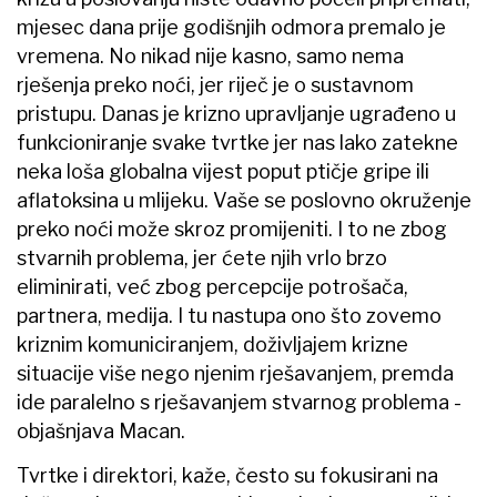
mjesec dana prije godišnjih odmora premalo je
vremena. No nikad nije kasno, samo nema
rješenja preko noći, jer riječ je o sustavnom
pristupu. Danas je krizno upravljanje ugrađeno u
funkcioniranje svake tvrtke jer nas lako zatekne
neka loša globalna vijest poput ptičje gripe ili
aflatoksina u mlijeku. Vaše se poslovno okruženje
preko noći može skroz promijeniti. I to ne zbog
stvarnih problema, jer ćete njih vrlo brzo
eliminirati, već zbog percepcije potrošača,
partnera, medija. I tu nastupa ono što zovemo
kriznim komuniciranjem, doživljajem krizne
situacije više nego njenim rješavanjem, premda
ide paralelno s rješavanjem stvarnog problema -
objašnjava Macan.
Tvrtke i direktori, kaže, često su fokusirani na