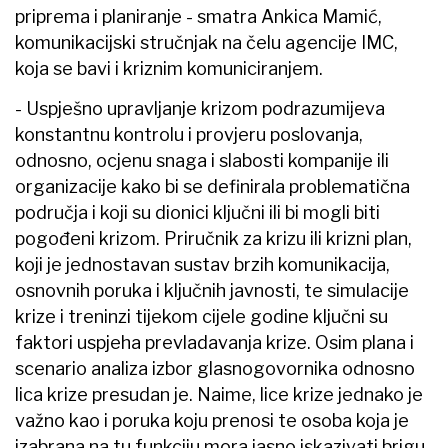
priprema i planiranje - smatra Ankica Mamić,
komunikacijski stručnjak na čelu agencije IMC,
koja se bavi i kriznim komuniciranjem.
- Uspješno upravljanje krizom podrazumijeva
konstantnu kontrolu i provjeru poslovanja,
odnosno, ocjenu snaga i slabosti kompanije ili
organizacije kako bi se definirala problematična
područja i koji su dionici ključni ili bi mogli biti
pogođeni krizom. Priručnik za krizu ili krizni plan,
koji je jednostavan sustav brzih komunikacija,
osnovnih poruka i ključnih javnosti, te simulacije
krize i treninzi tijekom cijele godine ključni su
faktori uspjeha prevladavanja krize. Osim plana i
scenario analiza izbor glasnogovornika odnosno
lica krize presudan je. Naime, lice krize jednako je
važno kao i poruka koju prenosi te osoba koja je
izabrana na tu funkciju mora jasno iskazivati brigu