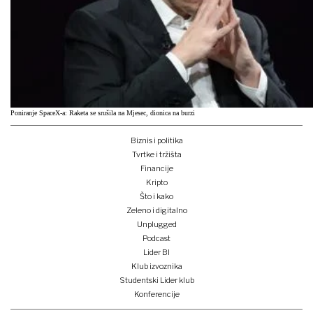
Poniranje SpaceX-a: Raketa se srušila na Mjesec, dionica na burzi
Biznis i politika
Tvrtke i tržišta
Financije
Kripto
Što i kako
Zeleno i digitalno
Unplugged
Podcast
Lider BI
Klub izvoznika
Studentski Lider klub
Konferencije