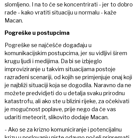
slomljeno. I na to će se koncentrirati - jer to dobro
rade - kako vratiti situaciju u normalu - kaže
Macan.
Pogreške u postupcima
Pogreške se najčešće događaju u
komunikacijskim postupcima, jer su vidljivi širem
krugu ljudi i medijima. Da bi se izbjeglo
improviziranje u takvim situacijama postoje
razrađeni scenariji, od kojih se primjenjuje onaj koji
je najbliži situaciji koja se dogodila. Naravno da ne
možete predvidjeti do u detalja svaku prirodnu
katastrofu, ali ako ste u blizini rijeke, za očekivati
je mogućnost poplave, prije nego da će vas
udariti meteorit, slikovito dodaje Macan.
- Ako se za krizno komuniciranje i potencijalnu
krizu u poslovanju niste odavno počeli pripremati,