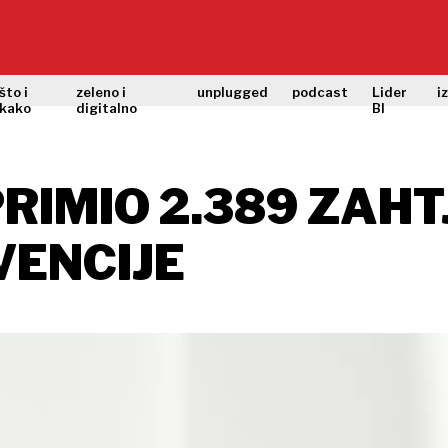
što i
zeleno i
unplugged
podcast
Lider
i
kako
digitalno
BI
RIMIO 2.389 ZAHT
VENCIJE