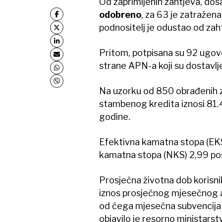
Od zaprimljenih zahtjeva, dos
odobreno
, za 63 je zatražena
podnositelj je odustao od zah
Pritom, potpisana su 92 ugov
strane APN-a koji su dostavlje
Na uzorku od 850 obrađenih z
stambenog kredita iznosi 81.4
godine.
Efektivna kamatna stopa (EKS
kamatna stopa (NKS) 2,99 pos
Prosječna životna dob korisni
iznos prosječnog mjesečnog an
od čega mjesečna subvencija i
objavilo je resorno ministarst