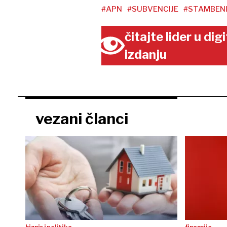
#APN
#SUBVENCIJE
#STAMBENI
čitajte lider u di
izdanju
vezani članci