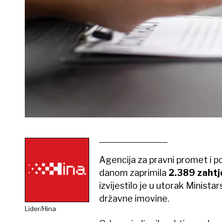
Agencija za pravni promet i 
danom zaprimila
2.389 zaht
izvijestilo je u utorak Minista
državne imovine.
Lider/Hina