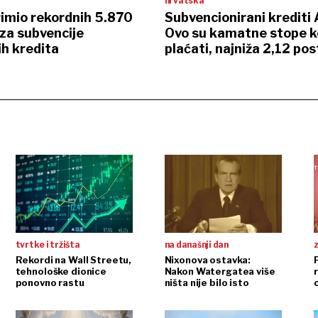
hrvatska
imio rekordnih 5.870
Subvencionirani krediti
za subvencije
Ovo su kamatne stope k
h kredita
plaćati, najniža 2,12 pos
tvrtke i tržišta
na današnji dan
Rekordi na Wall Streetu,
Nixonova ostavka:
tehnološke dionice
Nakon Watergatea više
r
ponovno rastu
ništa nije bilo isto