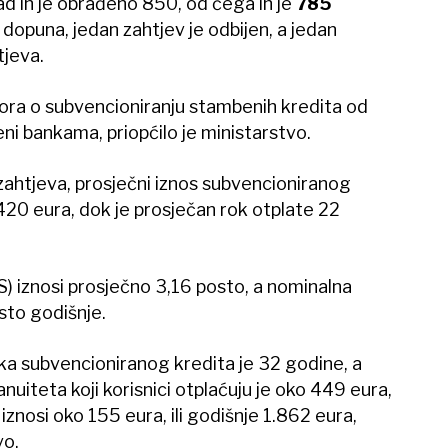
ad ih je obrađeno 850, od čega ih je
785
 dopuna, jedan zahtjev je odbijen, a jedan
tjeva.
ora o subvencioniranju stambenih kredita od
ni bankama, priopćilo je ministarstvo.
ahtjeva, prosječni iznos subvencioniranog
20 eura, dok je prosječan rok otplate 22
) iznosi prosječno 3,16 posto, a nominalna
to godišnje.
ka subvencioniranog kredita je 32 godine, a
uiteta koji korisnici otplaćuju je oko 449 eura,
znosi oko 155 eura, ili godišnje 1.862 eura,
vo.