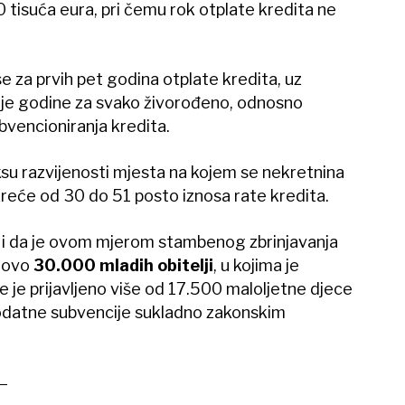
 tisuća eura, pri čemu rok otplate kredita ne
e za prvih pet godina otplate kredita, uz
je godine za svako živorođeno, odnosno
bvencioniranja kredita.
ksu razvijenosti mjesta na kojem se nekretnina
kreće od 30 do 51 posto iznosa rate kredita.
i i da je ovom mjerom stambenog zbrinjavanja
tovo
30.000 mladih obitelji
, u kojima je
e je prijavljeno više od 17.500 maloljetne djece
odatne subvencije sukladno zakonskim