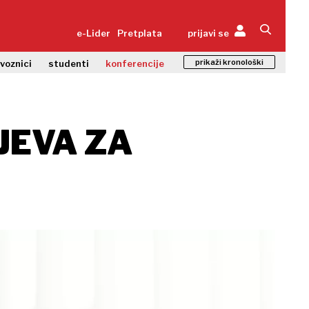
e-Lider
Pretplata
prijavi se
prikaži kronološki
zvoznici
studenti
konferencije
JEVA ZA