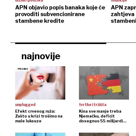
biznis i politika
financije
APN objavio popis banaka koje će
APN zapr
provoditi subvencionirane
zahtjeva 
stambene kredite
stambeni
najnovije
unplugged
tvrtke i tržišta
Efekt crvenog ruža:
Kina sve manje treba
Zašto u krizi trošimo na
Njemačku, deficit
male luksuze
dosegnuo 55 milijardi
eura