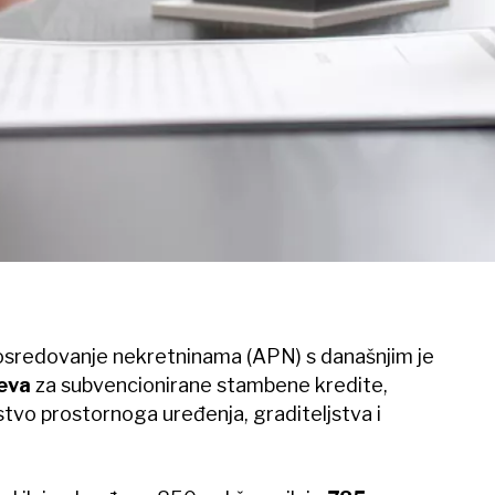
posredovanje nekretninama (APN) s današnjim je
jeva
za subvencionirane stambene kredite,
rstvo prostornoga uređenja, graditeljstva i