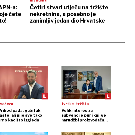
hrvatska
 APN-a:
Četiri stvari utječu na tržište
oje ćete
nekretnina, a posebno je
to!
zanimljiv jedan dio Hrvatske
zvečevo
tvrtke i tržišta
Prihod pada, gubitak
Velik interes za
aste, ali nije sve tako
subvencije puni knjige
crno kao što izgleda
narudžbi proizvođača
dizala