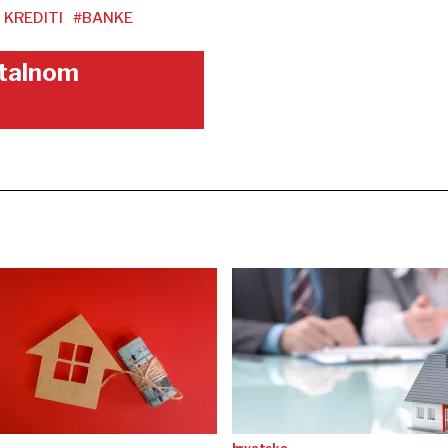
 KREDITI
#BANKE
gitalnom