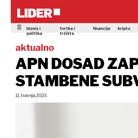
biznis i
tvrtke i
financije
kripto
politika
tržišta
aktualno
APN DOSAD ZAP
STAMBENE SUB
11. travnja 2023.