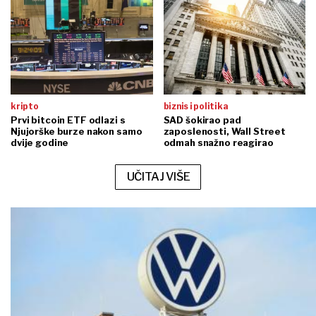
kripto
biznis i politika
Prvi bitcoin ETF odlazi s
SAD šokirao pad
Njujorške burze nakon samo
zaposlenosti, Wall Street
dvije godine
odmah snažno reagirao
UČITAJ VIŠE