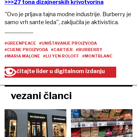
>>>27 tona dizajnerskih krivotvorina
''Ovo je prljava tajna modne industrije. Burberry je
samo vrh sante leda'', zaključila je aktivistica.
#GREENPEACE
#UNIŠTAVANJE PROIZVODA
#CIJENE PROIZVODA
#CARTIER
#BURBERRY
#MARIA MALONE
#LU YEN ROLOFF
#MONTBLANC
čitajte lider u digitalnom izdanju
vezani članci