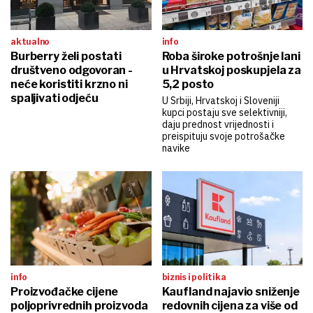
aktualno
info
Burberry želi postati
Roba široke potrošnje lani
društveno odgovoran -
u Hrvatskoj poskupjela za
neće koristiti krzno ni
5,2 posto
spaljivati odjeću
U Srbiji, Hrvatskoj i Sloveniji
kupci postaju sve selektivniji,
daju prednost vrijednosti i
preispituju svoje potrošačke
navike
info
biznis i politika
Proizvođačke cijene
Kaufland najavio sniženje
poljoprivrednih proizvoda
redovnih cijena za više od