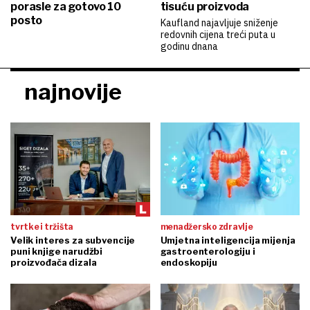
porasle za gotovo 10
tisuću proizvoda
posto
Kaufland najavljuje sniženje
redovnih cijena treći puta u
godinu dnana
najnovije
tvrtke i tržišta
menadžersko zdravlje
Velik interes za subvencije
Umjetna inteligencija mijenja
puni knjige narudžbi
gastroenterologiju i
proizvođača dizala
endoskopiju