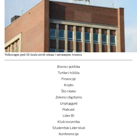
Volkswagen pred 50 tisuća novih otkaza i zatvaranjem tvornica
Biznis i politika
Tvrtke i tržišta
Financije
Kripto
Što i kako
Zeleno i digitalno
Unplugged
Podcast
Lider BI
Klub izvoznika
Studentski Lider klub
Konferencije