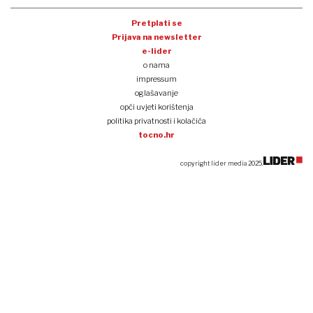
Pretplati se
Prijava na newsletter
e-lider
o nama
impressum
oglašavanje
opći uvjeti korištenja
politika privatnosti i kolačića
tocno.hr
copyright lider media 2025.