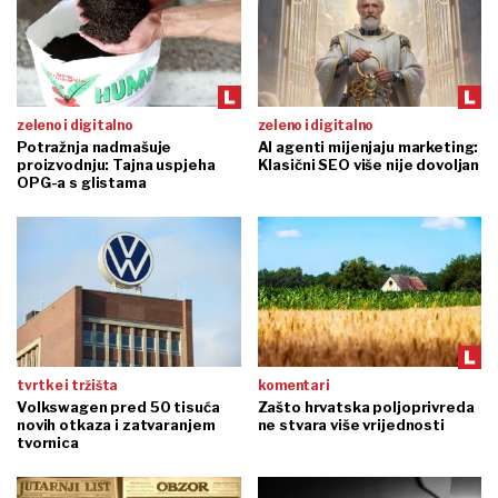
zeleno i digitalno
zeleno i digitalno
Potražnja nadmašuje
AI agenti mijenjaju marketing:
proizvodnju: Tajna uspjeha
Klasični SEO više nije dovoljan
OPG-a s glistama
tvrtke i tržišta
komentari
Volkswagen pred 50 tisuća
Zašto hrvatska poljoprivreda
novih otkaza i zatvaranjem
ne stvara više vrijednosti
tvornica