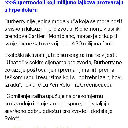
>>>Supermodeli koji milijune lajkova pretvaraju
u hrpe dolara
Burberry nije jedina moda kuća koja se mora nositi
s viškom luksuznih proizvoda. Richemont, vlasnik
brendova Cartier i Montblanc, morao je otkupiti
svoje ručne satove vrijedne 430 milijuna funti.
Ekološki aktivisti ljutito su reagirali na te vijesti.
''Unatoč visokim cijenama proizvoda, Burberry ne
pokazuje poštovanje ni prema njima niti prema
teškom radu i resursima koji su potrebni za njihovu
izradu'', rekla je Lu Yen Roloff iz Greenpeacea.
''Gomilanje zaliha upućuje na prekomjernu
proizvodnju i, umjesto da uspore, oni spaljuju
savršeno dobru odjeću i proizvode'', dodala je
Roloff.