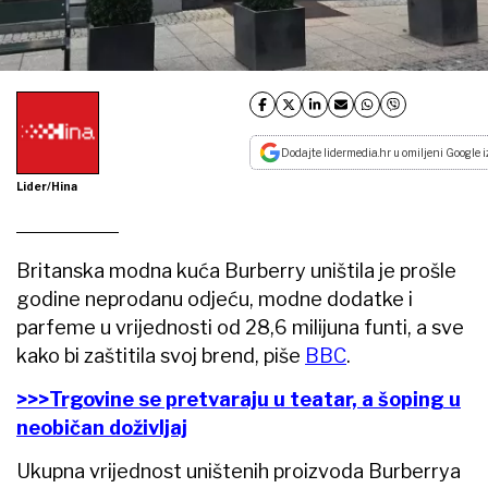
Dodajte lidermedia.hr u omiljeni Google i
Lider/Hina
Britanska modna kuća Burberry uništila je prošle
godine neprodanu odjeću, modne dodatke i
parfeme u vrijednosti od 28,6 milijuna funti, a sve
kako bi zaštitila svoj brend, piše
BBC
.
>>>Trgovine se pretvaraju u teatar, a šoping u
neobičan doživljaj
Ukupna vrijednost uništenih proizvoda Burberrya