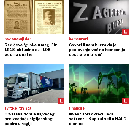
na današnji dan
komentari
Radićeve ‘guske u magli’ iz
Govori li nam burza da je
1918. aktualne su i 108
poslovanje većine kompanija
godina poslije
dostiglo plafon?
tvrtke i tržišta
financije
Hrvatska dobila najvećeg
Investitori okreću leđa
proizvođača higijenskog
softveru: Kapital seli u HALO
papira u regiji
dionice