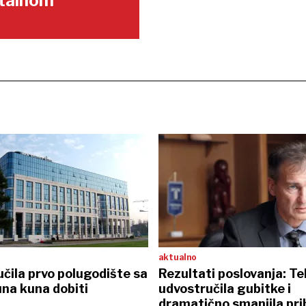
gitalnom
aktualno
učila prvo polugodište sa
Rezultati poslovanja: T
una kuna dobiti
udvostručila gubitke i
dramatično smanjila pr