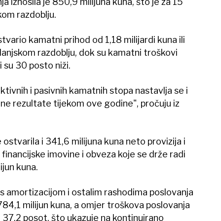
a iznosila je 850,9 milijuna kuna, što je za 15
kom razdoblju.
vario kamatni prihod od 1,18 milijardi kuna ili
lanjskom razdoblju, dok su kamatni troškovi
li su 30 posto niži.
tivnih i pasivnih kamatnih stopa nastavlja se i
tne rezultate tijekom ove godine", pročuju iz
stvarila i 341,6 milijuna kuna neto provizija i
financijske imovine i obveza koje se drže radi
ijun kuna.
, s amortizacijom i ostalim rashodima poslovanja
784,1 milijun kuna, a omjer troškova poslovanja
i 37,2 posot, što ukazuje na kontinuirano