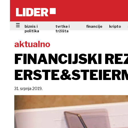
biznis i
tvrtke i
financije
kripto
politika
tržišta
aktualno
FINANCIJSKI RE
ERSTE&STEIER
31. srpnja 2019.