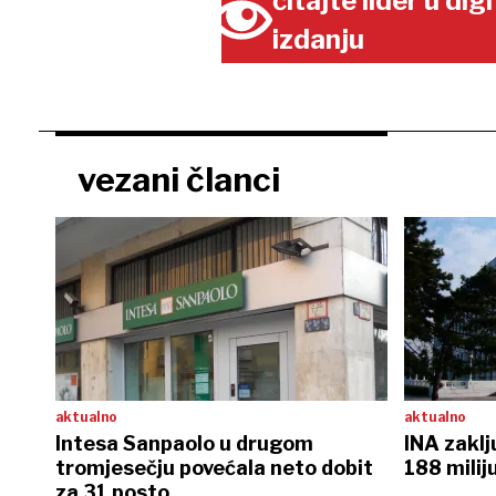
čitajte lider u di
izdanju
vezani članci
aktualno
aktualno
Intesa Sanpaolo u drugom
INA zaklj
tromjesečju povećala neto dobit
188 milij
za 31 posto