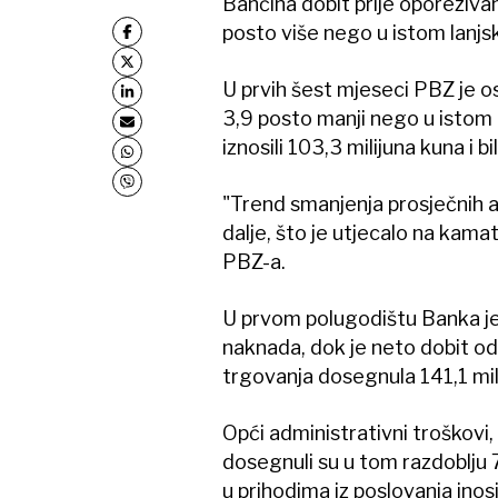
Bančina dobit prije oporezivanj
posto više nego u istom lanjs
U prvih šest mjeseci PBZ je ost
3,9 posto manji nego u istom 
iznosili 103,3 milijuna kuna i bi
"Trend smanjenja prosječnih ak
dalje, što je utjecalo na kama
PBZ-a.
U prvom polugodištu Banka je o
naknada, dok je neto dobit od 
trgovanja dosegnula 141,1 mil
Opći administrativni troškovi
dosegnuli su u tom razdoblju 
u prihodima iz poslovanja inos