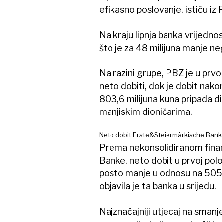
efikasno poslovanje, ističu iz
Na kraju lipnja banka vrijednos
što je za 48 milijuna manje ne
Na razini grupe, PBZ je u prv
neto dobiti, dok je dobit nako
803,6 milijuna kuna pripada d
manjiskim dioničarima.
Neto dobit Erste&Steiermärkische Banke
Prema nekonsolidiranom fina
Banke, neto dobit u prvoj polov
posto manje u odnosu na 505 m
objavila je ta banka u srijedu.
Najznačajniji utjecaj na smanj