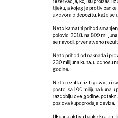
rezervacija, koji su proizašli i
tijeku, a kojeg je protiv ban
ugovora o depozitu, kaže se u 
Neto kamatni prihod smanjen j
polovici 2018. na 809 milijuna
se navodi, prvenstveno rezult
Neto prihod od naknada i provi
230 milijuna kuna, u odnosu n
godine.
Neto rezultat iz trgovanja i s
posto, sa 100 milijuna kuna u 
razdoblju ove godine, potaknu
poslova kupoprodaje deviza.
Ukupna aktiva banke krajem lip