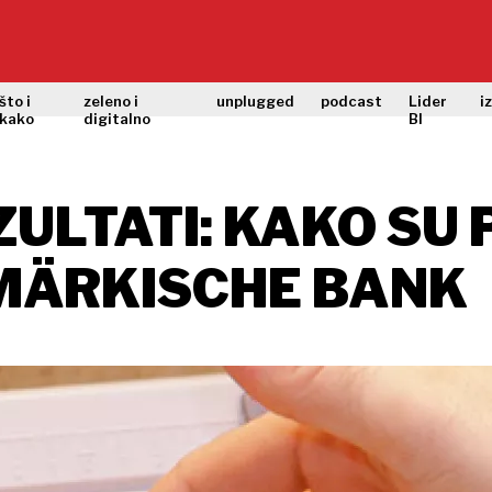
što i
zeleno i
unplugged
podcast
Lider
i
kako
digitalno
BI
ZULTATI: KAKO SU 
MÄRKISCHE BANK