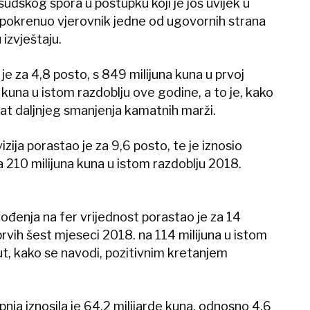
z sudskog spora u postupku koji je još uvijek u
ke pokrenuo vjerovnik jedne od ugovornih strana
izvještaju.
e za 4,8 posto, s 849 milijuna kuna u prvoj
 kuna u istom razdoblju ove godine, a to je, kako
at daljnjeg smanjenja kamatnih marži.
zija porastao je za 9,6 posto, te je iznosio
a 210 milijuna kuna u istom razdoblju 2018.
vođenja na fer vrijednost porastao je za 14
prvih šest mjeseci 2018. na 114 milijuna u istom
t, kako se navodi, pozitivnim kretanjem
nja iznosila je 64,2 milijarde kuna, odnosno 4,6