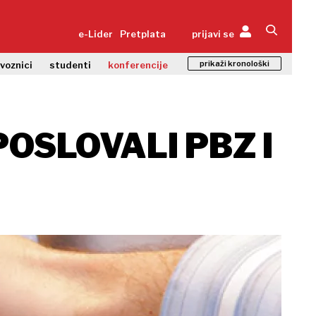
e-Lider
Pretplata
prijavi se
prikaži kronološki
zvoznici
studenti
konferencije
POSLOVALI PBZ I