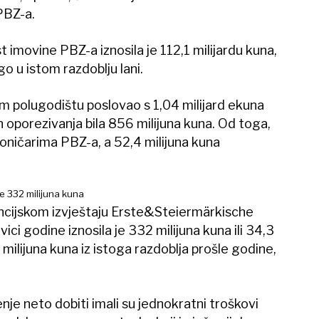
 PBZ-a.
t imovine PBZ-a iznosila je 112,1 milijardu kuna,
go u istom razdoblju lani.
om polugodištu poslovao s 1,04 milijard ekuna
n oporezivanja bila 856 milijuna kuna. Od toga,
ioničarima PBZ-a, a 52,4 milijuna kuna
 332 milijuna kuna
ncijskom izvještaju Erste&Steiermärkische
ici godine iznosila je 332 milijuna kuna ili 34,3
ilijuna kuna iz istoga razdoblja prošle godine,
enje neto dobiti imali su jednokratni troškovi