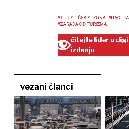
#TURISTIČKA SEZONA
#HAC
#A
#ZARADA OD TURIZMA
čitajte lider u di
izdanju
vezani članci