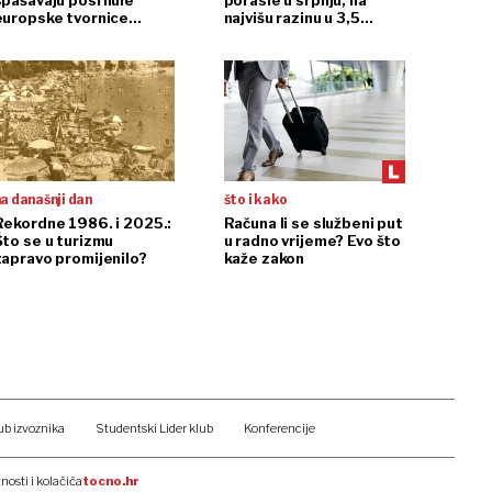
spašavaju posrnule
porasle u srpnju, na
europske tvornice
najvišu razinu u 3,5
automobila
godine
a današnji dan
što i kako
Rekordne 1986. i 2025.:
Računa li se službeni put
Što se u turizmu
u radno vrijeme? Evo što
zapravo promijenilo?
kaže zakon
ub izvoznika
Studentski Lider klub
Konferencije
tnosti i kolačića
tocno.hr