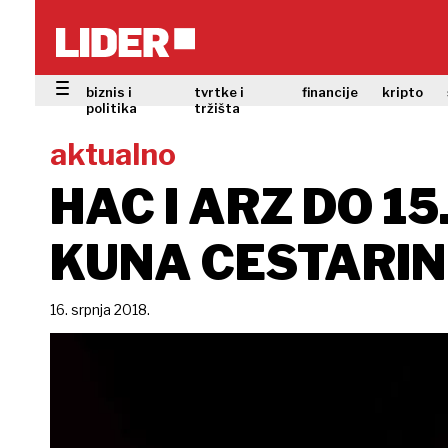
biznis i
tvrtke i
financije
kripto
politika
tržišta
aktualno
HAC I ARZ DO 15
KUNA CESTARINE
16. srpnja 2018.