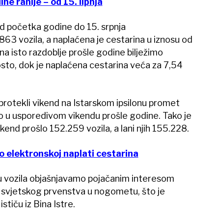
ne ranije – od 15. lipnja
od početka godine do 15. srpnja
63 vozila, a naplaćena je cestarina u iznosu od
 na isto razdoblje prošle godine bilježimo
sto, dok je naplaćena cestarina veća za 7,54
 je protekli vikend na Istarskom ipsilonu promet
go u usporedivom vikendu prošle godine. Tako je
kend prošlo 152.259 vozila, a lani njih 155.228.
o elektronskoj naplati cestarina
ju vozila objašnjavamo pojačanim interesom
e svjetskog prvenstva u nogometu, što je
stiču iz Bina Istre.