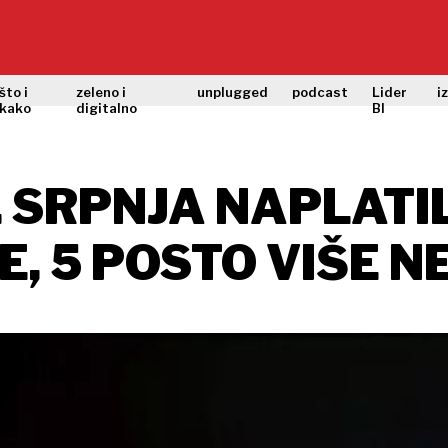
što i
zeleno i
unplugged
podcast
Lider
i
kako
digitalno
BI
. SRPNJA NAPLATIL
, 5 POSTO VIŠE N