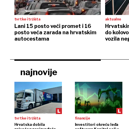
tvrtke i tržišta
aktualno
Lani 15 posto veći promet i 16
Hrvatski
posto veća zarada na hrvatskim
do kolovo
autocestama
vozila ne
najnovije
tvrtke i tržišta
financije
Hrvatska dobila
Investitori okreću leđa