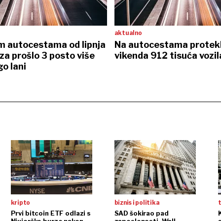
aktualno
m autocestama od lipnja
Na autocestama protek
za prošlo 3 posto više
vikenda 912 tisuća vozil
go lani
kripto
biznis i politika
t
Prvi bitcoin ETF odlazi s
SAD šokirao pad