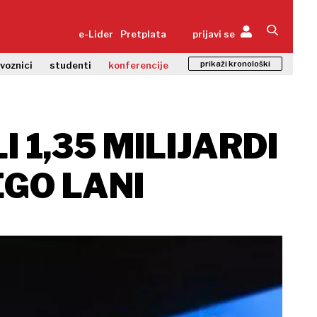
e-Lider
Pretplata
prijavi se
prikaži kronološki
zvoznici
studenti
konferencije
I 1,35 MILIJARDI
EGO LANI