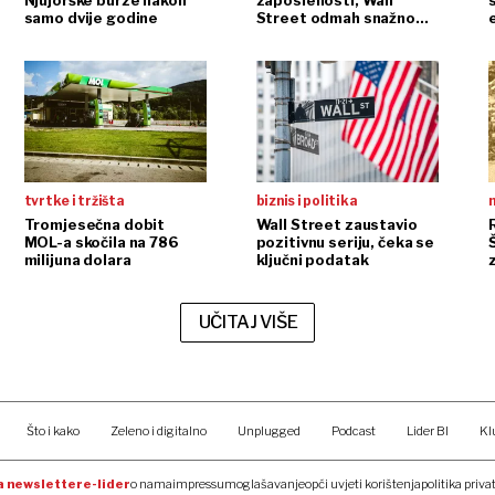
Njujorške burze nakon
zaposlenosti, Wall
samo dvije godine
Street odmah snažno
reagirao
tvrtke i tržišta
biznis i politika
n
Tromjesečna dobit
Wall Street zaustavio
MOL-a skočila na 786
pozitivnu seriju, čeka se
milijuna dolara
ključni podatak
UČITAJ VIŠE
Što i kako
Zeleno i digitalno
Unplugged
Podcast
Lider BI
Kl
na newsletter
e-lider
o nama
impressum
oglašavanje
opći uvjeti korištenja
politika priva