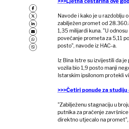
>>>Ljetna cestarina ove godi
Navode i kako je u razdoblju 
zabilježen promet od 28.360.8
1,35 milijardi kuna. "U odnosu
povećanje prometa za 5,11 po
posto", navode iz HAC-a.
Iz Bina Istre su izvijestili da
vozila bio 1,9 posto manji ne
Istarskim ipsilonom protekli vi
>>>Četiri ponude za studiju 
"Zabilježenu stagnaciju u bro
putnika za praćenje završnic
direktno utjecalo na promet", i