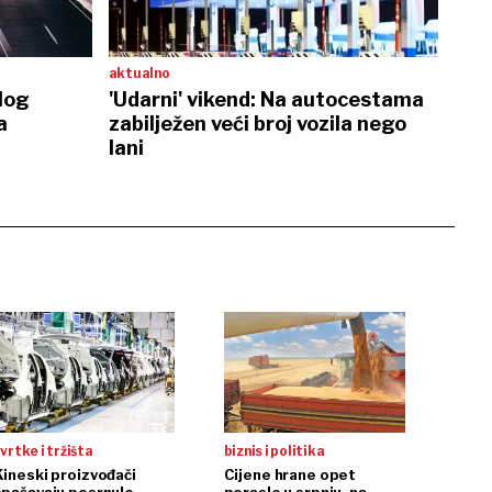
aktualno
log
'Udarni' vikend: Na autocestama
a
zabilježen veći broj vozila nego
lani
vrtke i tržišta
biznis i politika
Kineski proizvođači
Cijene hrane opet