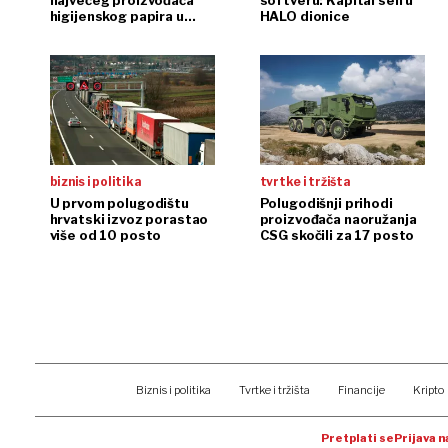
najvećeg proizvođača
softveru: Kapital seli u
higijenskog papira u
HALO dionice
regiji
biznis i politika
tvrtke i tržišta
U prvom polugodištu
Polugodišnji prihodi
hrvatski izvoz porastao
proizvođača naoružanja
više od 10 posto
CSG skočili za 17 posto
Biznis i politika
Tvrtke i tržišta
Financije
Kripto
Pretplati se
Prijava 