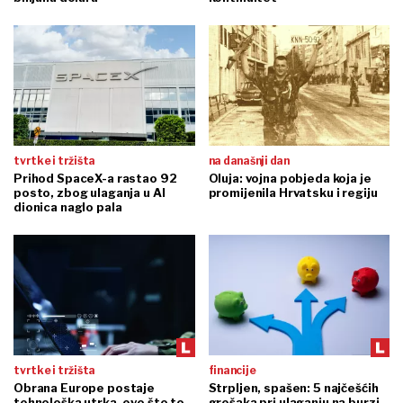
tvrtke i tržišta
na današnji dan
Prihod SpaceX-a rastao 92
Oluja: vojna pobjeda koja je
posto, zbog ulaganja u AI
promijenila Hrvatsku i regiju
dionica naglo pala
tvrtke i tržišta
financije
Obrana Europe postaje
Strpljen, spašen: 5 najčešćih
tehnološka utrka, evo što to
grešaka pri ulaganju na burzi