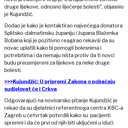
druge lijekove, odnosno liječenje bolesti", objasnio
je Kujundžić.
Dodao je kako je kontaktirao najvećega donatora
Splitsko-dalmatinsku županiju i župana Blaženka
Bobana koji je pozitivno reagirao rekavši da su
novac uplatili kako bi pomogli bolesnima i
potrebitima i da nemaju ništa protiv da ti novci
budu preusmjereni za lijekove za neke druge
bolesti.
>>>Kujundžić: U pripremi Zakona o pobačaju
sudjelovat će i Crkva
Odgovarajući na novinarsko pitanje Kujundžić je
rekao da su djelatnici referentnoga centra KBC-a
Zagreb u četvrtak potvrdili kako su pacijenti
spremni i da će prvi od njih biti uključeni u idući