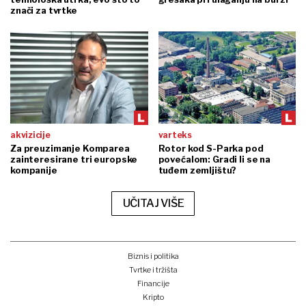
znači za tvrtke
akvizicije
varteks
Za preuzimanje Komparea
Rotor kod S-Parka pod
zainteresirane tri europske
povećalom: Gradi li se na
kompanije
tuđem zemljištu?
UČITAJ VIŠE
Biznis i politika
Tvrtke i tržišta
Financije
Kripto