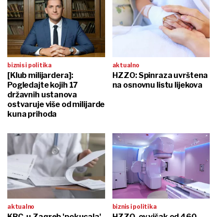
biznis i politika
aktualno
[Klub milijardera]:
HZZO: Spinraza uvrštena
Pogledajte kojih 17
na osnovnu listu lijekova
državnih ustanova
ostvaruje više od milijarde
kuna prihoda
aktualno
biznis i politika
KBC-u Zagreb 'pokucala'
HZZO-ov višak od 460