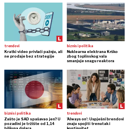
trendovi
biznis i politika
Kratki video privlači pažnju, ali
Nuklearna elektrana Krško
ne prodaje bez strategije
zbog toplinskog vala
smanjuje snagu reaktora
biznis i politika
trendovi
Zašto je SAD spašavao jen? U
'Always on': Uspješni brendovi
pozadini je tržište od 1,14
znaju spojiti trenutak i
bilijuna dolara
kontinuitet