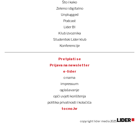
Što i kako
Zeleno i digitalno
Unplugged
Podcast
Lider BI
Klub izvoznika
Studentski Lider klub
Konferencije
Pretplati se
Prijava na newsletter
e-lider
o nama
impressum
oglašavanje
opći uvjeti korištenja
politika privatnosti i kolačića
tocno.hr
copyright lider media 2025.