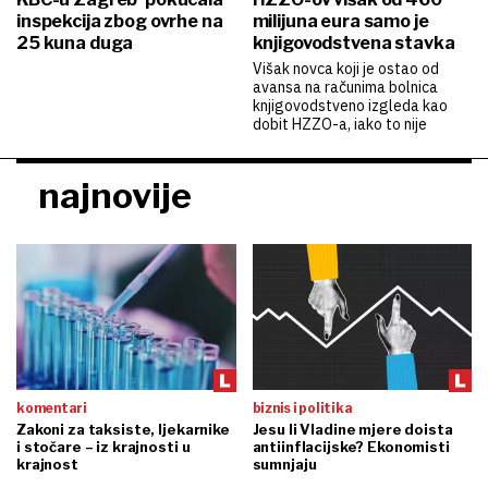
inspekcija zbog ovrhe na
milijuna eura samo je
25 kuna duga
knjigovodstvena stavka
Višak novca koji je ostao od
avansa na računima bolnica
knjigovodstveno izgleda kao
dobit HZZO-a, iako to nije
najnovije
komentari
biznis i politika
Zakoni za taksiste, ljekarnike
Jesu li Vladine mjere doista
i stočare – iz krajnosti u
antiinflacijske? Ekonomisti
krajnost
sumnjaju