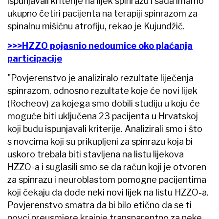
ispunjavali kriterije na lijek spinrazu i sada imamo
ukupno četiri pacijenta na terapiji spinrazom za
spinalnu mišićnu atrofiju, rekao je Kujundžić.
>>>HZZO pojasnio nedoumice oko plaćanja
participacije
"Povjerenstvo je analiziralo rezultate liječenja
spinrazom, odnosno rezultate koje će novi lijek
(Rocheov) za kojega smo dobili studiju u koju će
moguće biti uključena 23 pacijenta u Hrvatskoj
koji budu ispunjavali kriterije. Analizirali smo i što
s novcima koji su prikupljeni za spinrazu koja bi
uskoro trebala biti stavljena na listu lijekova
HZZO-a i suglasili smo se da račun koji je otvoren
za spinrazu i neuroblastom pomogne pacijentima
koji čekaju da dođe neki novi lijek na listu HZZO-a.
Povjerenstvo smatra da bi bilo etično da se ti
novci preusmjere krajnje transparentno za neke