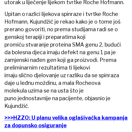
utorak u liječenje lijekom tvrtke Roche Hofmann.
Upitan o razlici lijekova spinraze i tvrtke Roche
Hofmann, Kujundžić je rekao kako je o tome još
prerano govoriti, no prema studijama radi se o
genskoj terapiji i preparatima koji
promiču stvaranje proteina SMA genu 2, budući
da bolesna djeca imaju defekt na genu 1 pa je
zamjenski nađen gen koji ga proizvodi. Prema
preliminarnim rezultatima ti lijekovi
imaju slično djelovanje uz razliku da se spinraza
daje u leđnu moždinu, a mala Rocheova
molekula uzima se na usta što je
puno jednostavnije na pacijente, objasnio je
Kujundžić.
>>>HZZO: U planu velika oglašivačka kampanja
za dopunsko osiguranje