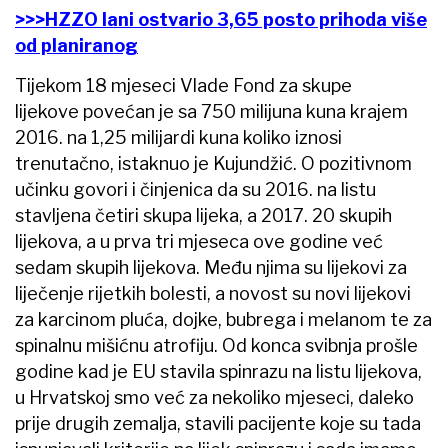
>>>HZZO lani ostvario 3,65 posto prihoda više
od planiranog
Tijekom 18 mjeseci Vlade Fond za skupe
lijekove povećan je sa 750 milijuna kuna krajem
2016. na 1,25 milijardi kuna koliko iznosi
trenutačno, istaknuo je Kujundžić. O pozitivnom
učinku govori i činjenica da su 2016. na listu
stavljena četiri skupa lijeka, a 2017. 20 skupih
lijekova, a u prva tri mjeseca ove godine već
sedam skupih lijekova. Među njima su lijekovi za
liječenje rijetkih bolesti, a novost su novi lijekovi
za karcinom pluća, dojke, bubrega i melanom te za
spinalnu mišićnu atrofiju. Od konca svibnja prošle
godine kad je EU stavila spinrazu na listu lijekova,
u Hrvatskoj smo već za nekoliko mjeseci, daleko
prije drugih zemalja, stavili pacijente koje su tada