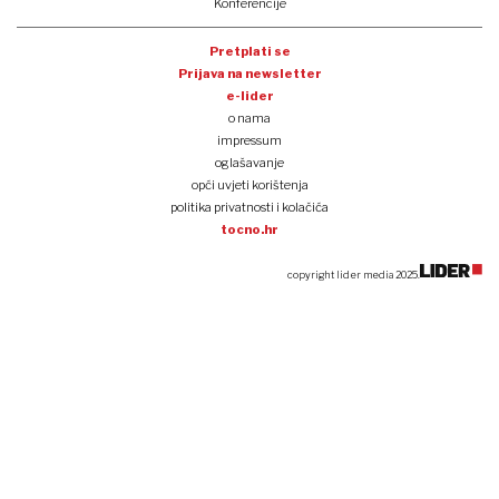
Konferencije
Pretplati se
Prijava na newsletter
e-lider
o nama
impressum
oglašavanje
opći uvjeti korištenja
politika privatnosti i kolačića
tocno.hr
copyright lider media 2025.