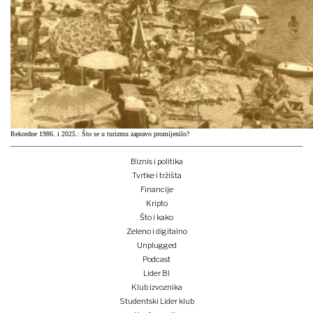
Rekordne 1986. i 2025.: Što se u turizmu zapravo promijenilo?
Biznis i politika
Tvrtke i tržišta
Financije
Kripto
Što i kako
Zeleno i digitalno
Unplugged
Podcast
Lider BI
Klub izvoznika
Studentski Lider klub