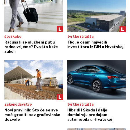
što i kako
tvrtke i tržišta
Računa li se službeni put u
Tko je osam najvećih
radno vrijeme? Evo što kaže
investitora iz BiH u Hrvatskoj
zakon
zakonodavstvo
tvrtke i tržišta
Novi pravilnik: Što će se sve
Hibridi i Škoda i dalje
moći graditi bez građevinske
dominiraju prodajom
dozvole
automobila u Hrvatskoj