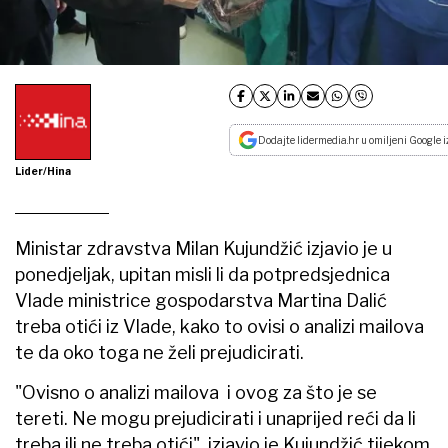
Dodajte lidermedia.hr u omiljeni Google i
Lider/Hina
Ministar zdravstva Milan Kujundžić izjavio je u
ponedjeljak, upitan misli li da potpredsjednica
Vlade ministrice gospodarstva Martina Dalić
treba otići iz Vlade, kako to ovisi o analizi mailova
te da oko toga ne želi prejudicirati.
"Ovisno o analizi mailova i ovog za što je se
tereti. Ne mogu prejudicirati i unaprijed reći da li
treba ili ne treba otići", izjavio je Kujundžić tijekom