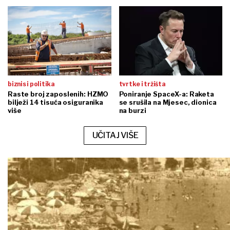
biznis i politika
tvrtke i tržišta
Raste broj zaposlenih: HZMO
Poniranje SpaceX-a: Raketa
bilježi 14 tisuća osiguranika
se srušila na Mjesec, dionica
više
na burzi
UČITAJ VIŠE