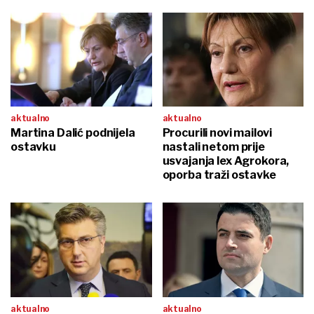
aktualno
aktualno
Martina Dalić podnijela
Procurili novi mailovi
ostavku
nastali netom prije
usvajanja lex Agrokora,
oporba traži ostavke
aktualno
aktualno