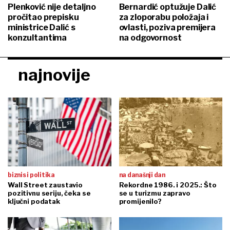
Plenković nije detaljno
Bernardić optužuje Dalić
pročitao prepisku
za zloporabu položaja i
ministrice Dalić s
ovlasti, poziva premijera
konzultantima
na odgovornost
najnovije
biznis i politika
na današnji dan
Wall Street zaustavio
Rekordne 1986. i 2025.: Što
pozitivnu seriju, čeka se
se u turizmu zapravo
ključni podatak
promijenilo?