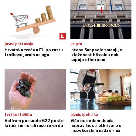
javna potrošnja
kripto
Hrvatska treća u EU po rastu
Intesa Sanpaolo smanjuje
troškova javnih usluga
izloženost bitcoinu dok
kupuje ethereum
tvrtke i tržišta
biznis i politika
Volfram poskupio 622 posto,
Više od sedam tisuća
kritični minerali ruše rekorde
nepravilnosti otkriveno u
inspekcijskim nadzorima