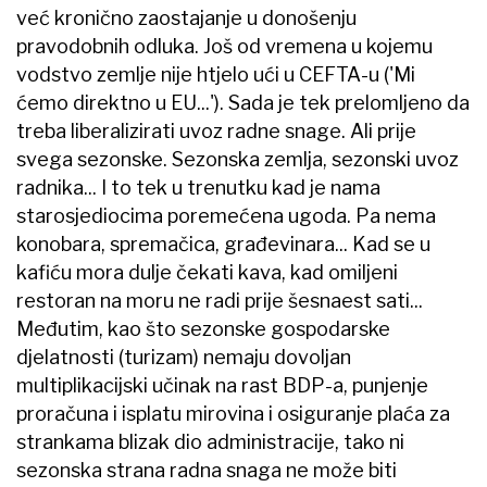
već kronično zaostajanje u donošenju
pravodobnih odluka. Još od vremena u kojemu
vodstvo zemlje nije htjelo ući u CEFTA-u ('Mi
ćemo direktno u EU...'). Sada je tek prelomljeno da
treba liberalizirati uvoz radne snage. Ali prije
svega sezonske. Sezonska zemlja, sezonski uvoz
radnika... I to tek u trenutku kad je nama
starosjediocima poremećena ugoda. Pa nema
konobara, spremačica, građevinara... Kad se u
kafiću mora dulje čekati kava, kad omiljeni
restoran na moru ne radi prije šesnaest sati...
Međutim, kao što sezonske gospodarske
djelatnosti (turizam) nemaju dovoljan
multiplikacijski učinak na rast BDP-a, punjenje
proračuna i isplatu mirovina i osiguranje plaća za
strankama blizak dio administracije, tako ni
sezonska strana radna snaga ne može biti