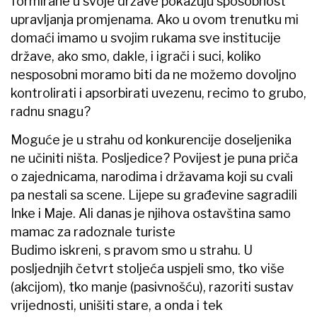
formirane u svoje države pokazuju sposobnost
upravljanja promjenama. Ako u ovom trenutku mi
domaći imamo u svojim rukama sve institucije
države, ako smo, dakle, i igrači i suci, koliko
nesposobni moramo biti da ne možemo dovoljno
kontrolirati i apsorbirati uvezenu, recimo to grubo,
radnu snagu?
Moguće je u strahu od konkurencije doseljenika
ne učiniti ništa. Posljedice? Povijest je puna priča
o zajednicama, narodima i državama koji su cvali
pa nestali sa scene. Lijepe su građevine sagradili
Inke i Maje. Ali danas je njihova ostavština samo
mamac za radoznale turiste
Budimo iskreni, s pravom smo u strahu. U
posljednjih četvrt stoljeća uspjeli smo, tko više
(akcijom), tko manje (pasivnošću), razoriti sustav
vrijednosti, unišiti stare, a onda i tek