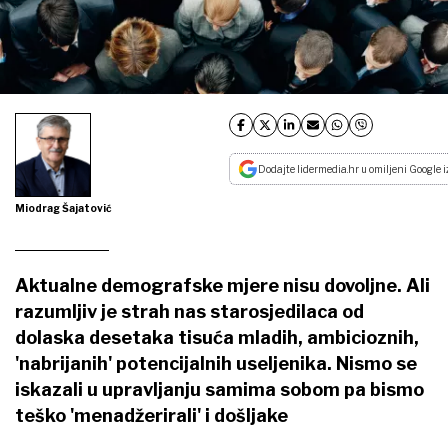
Dodajte lidermedia.hr u omiljeni Google i
Miodrag Šajatović
Aktualne demografske mjere nisu dovoljne. Ali
razumljiv je strah nas starosjedilaca od
dolaska desetaka tisuća mladih, ambicioznih,
'nabrijanih' potencijalnih useljenika. Nismo se
iskazali u upravljanju samima sobom pa bismo
teško 'menadžerirali' i došljake