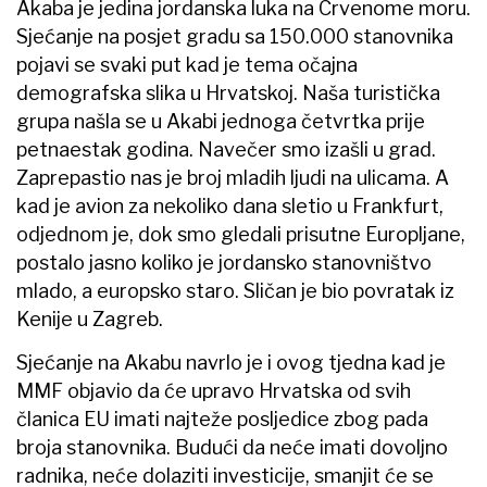
Akaba je jedina jordanska luka na Crvenome moru.
Sjećanje na posjet gradu sa 150.000 stanovnika
pojavi se svaki put kad je tema očajna
demografska slika u Hrvatskoj. Naša turistička
grupa našla se u Akabi jednoga četvrtka prije
petnaestak godina. Navečer smo izašli u grad.
Zaprepastio nas je broj mladih ljudi na ulicama. A
kad je avion za nekoliko dana sletio u Frankfurt,
odjednom je, dok smo gledali prisutne Europljane,
postalo jasno koliko je jordansko stanovništvo
mlado, a europsko staro. Sličan je bio povratak iz
Kenije u Zagreb.
Sjećanje na Akabu navrlo je i ovog tjedna kad je
MMF objavio da će upravo Hrvatska od svih
članica EU imati najteže posljedice zbog pada
broja stanovnika. Budući da neće imati dovoljno
radnika, neće dolaziti investicije, smanjit će se