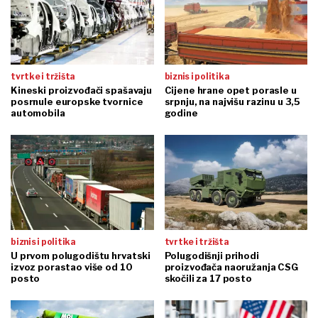
tvrtke i tržišta
biznis i politika
Kineski proizvođači spašavaju
Cijene hrane opet porasle u
posrnule europske tvornice
srpnju, na najvišu razinu u 3,5
automobila
godine
biznis i politika
tvrtke i tržišta
U prvom polugodištu hrvatski
Polugodišnji prihodi
izvoz porastao više od 10
proizvođača naoružanja CSG
posto
skočili za 17 posto