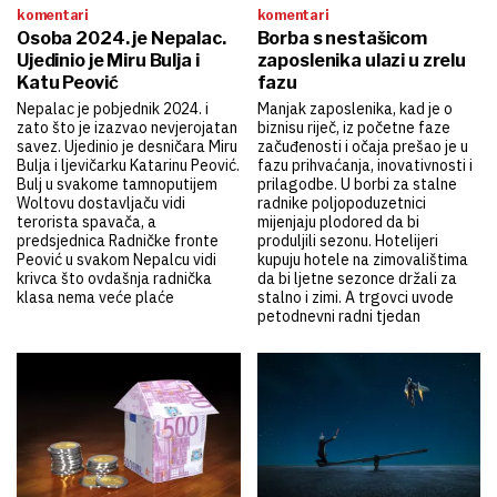
komentari
komentari
Osoba 2024. je Nepalac.
Borba s nestašicom
Ujedinio je Miru Bulja i
zaposlenika ulazi u zrelu
Katu Peović
fazu
Nepalac je pobjednik 2024. i
Manjak zaposlenika, kad je o
zato što je izazvao nevjerojatan
biznisu riječ, iz početne faze
savez. Ujedinio je desničara Miru
začuđenosti i očaja prešao je u
Bulja i ljevičarku Katarinu Peović.
fazu prihvaćanja, inovativnosti i
Bulj u svakome tamnoputijem
prilagodbe. U borbi za stalne
Woltovu dostavljaču vidi
radnike poljopoduzetnici
terorista spavača, a
mijenjaju plodored da bi
predsjednica Radničke fronte
produljili sezonu. Hotelijeri
Peović u svakom Nepalcu vidi
kupuju hotele na zimovalištima
krivca što ovdašnja radnička
da bi ljetne sezonce držali za
klasa nema veće plaće
stalno i zimi. A trgovci uvode
petodnevni radni tjedan