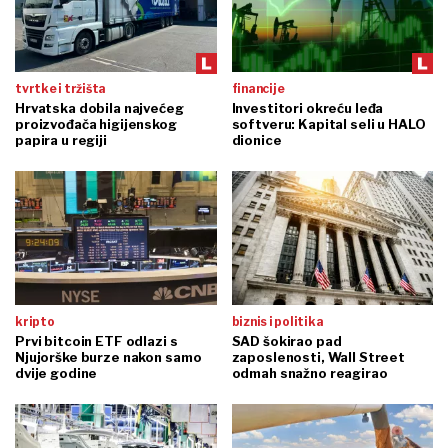
tvrtke i tržišta
financije
Hrvatska dobila najvećeg
Investitori okreću leđa
proizvođača higijenskog
softveru: Kapital seli u HALO
papira u regiji
dionice
kripto
biznis i politika
Prvi bitcoin ETF odlazi s
SAD šokirao pad
Njujorške burze nakon samo
zaposlenosti, Wall Street
dvije godine
odmah snažno reagirao