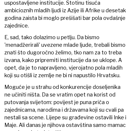
uspostavljene institucije. Stotinu tisuća
ambicioznih mladih ljudi iz Azije ili Afrike u desetak
godina zaista bi moglo prešišati bar pola ovdašnje
zajednice.
E, sad, tako dolazimo u petlju. Da bismo
'menadžerirali' uvezene mlade ljude, trebali bismo
znati što dugoročno želimo, tko nam za to treba
izvana, kako pripremiti institucije da se uklope. A
opet, da je to napravljeno, vjerojatno pola mladih
koji su otišli iz zemlje ne bi ni napustilo Hrvatsku.
Moguće je u strahu od konkurencije doseljenika
ne učiniti ništa. Da se vratim opet na korist od
putovanja svijetom: povijest je puna priča o
zajednicama, narodima i državama koji su cvali pa
nestali sa scene. Lijepe su građevine ostavili Inke i
Maje. Ali danas je njihova ostavština samo mamac