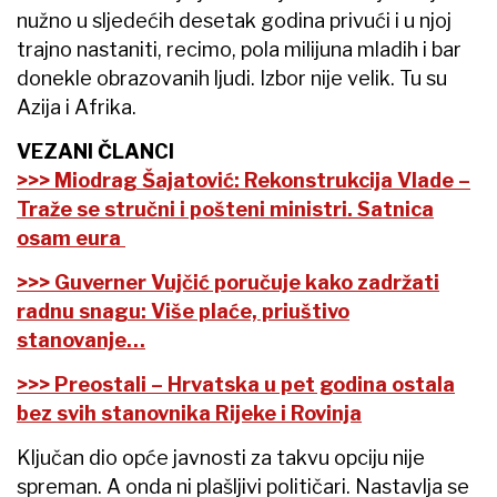
nužno u sljedećih desetak godina privući i u njoj
trajno nastaniti, recimo, pola milijuna mladih i bar
donekle obrazovanih ljudi. Izbor nije velik. Tu su
Azija i Afrika.
VEZANI ČLANCI
>>> Miodrag Šajatović: Rekonstrukcija Vlade –
Traže se stručni i pošteni ministri. Satnica
osam eura
>>> Guverner Vujčić poručuje kako zadržati
radnu snagu: Više plaće, priuštivo
stanovanje…
>>> Preostali – Hrvatska u pet godina ostala
bez svih stanovnika Rijeke i Rovinja
Ključan dio opće javnosti za takvu opciju nije
spreman. A onda ni plašljivi političari. Nastavlja se