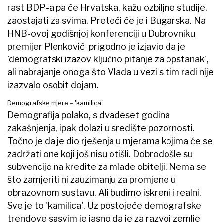
rast BDP-a pa će Hrvatska, kažu ozbiljne studije,
zaostajati za svima. Preteći će je i Bugarska. Na
HNB-ovoj godišnjoj konferenciji u Dubrovniku
premijer Plenković ​ prigodno je izjavio da je
'demografski izazov ključno pitanje za opstanak',
ali nabrajanje onoga što Vlada u vezi s tim radi nije
izazvalo osobit dojam.
Demografske mjere – 'kamilica'
Demografija polako, s dvadeset godina
zakašnjenja, ipak dolazi u središte pozornosti.
Točno je da je dio rješenja u mjerama kojima će se
zadržati one koji još nisu otišli. Dobrodošle su
subvencije na kredite za mlade obitelji. Nema se
što zamjeriti ni zauzimanju za promjene u
obrazovnom sustavu. Ali budimo iskreni i realni.
Sve je to 'kamilica'. Uz postojeće demografske
trendove sasvim je jasno da je za razvoj zemlje