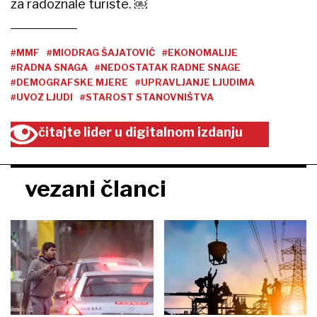
za radoznale turiste. ￼
#MMF
#MIODRAG ŠAJATOVIĆ
#EKONOMALIJE
#RADNA SNAGA
#NEDOSTATAK RADNE SNAGE
#DEMOGRAFSKE MJERE
#UPRAVLJANJE LJUDIMA
#UVOZ LJUDI
#STAROST STANOVNIŠTVA
čitajte lider u digitalnom izdanju
vezani članci