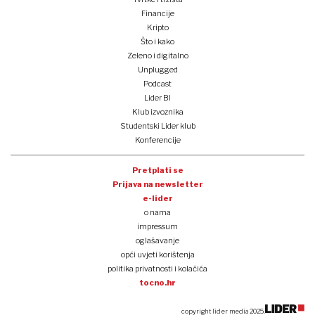
Financije
Kripto
Što i kako
Zeleno i digitalno
Unplugged
Podcast
Lider BI
Klub izvoznika
Studentski Lider klub
Konferencije
Pretplati se
Prijava na newsletter
e-lider
o nama
impressum
oglašavanje
opći uvjeti korištenja
politika privatnosti i kolačića
tocno.hr
copyright lider media 2025.