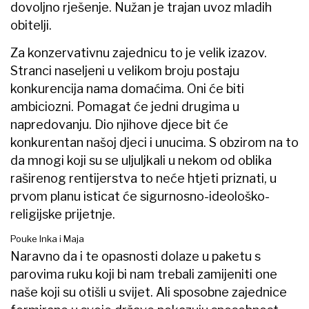
dovoljno rješenje. Nužan je trajan uvoz mladih
obitelji.
Za konzervativnu zajednicu to je velik izazov.
Stranci naseljeni u velikom broju postaju
konkurencija nama domaćima. Oni će biti
ambiciozni. Pomagat će jedni drugima u
napredovanju. Dio njihove djece bit će
konkurentan našoj djeci i unucima. S obzirom na to
da mnogi koji su se uljuljkali u nekom od oblika
raširenog rentijerstva to neće htjeti priznati, u
prvom planu isticat će sigurnosno-ideološko-
religijske prijetnje.
Pouke Inka i Maja
Naravno da i te opasnosti dolaze u paketu s
parovima ruku koji bi nam trebali zamijeniti one
naše koji su otišli u svijet. Ali sposobne zajednice