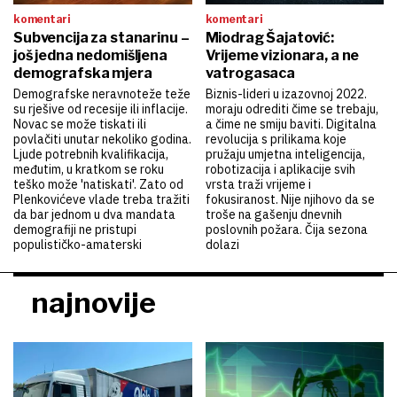
komentari
komentari
Subvencija za stanarinu –
Miodrag Šajatović:
još jedna nedomišljena
Vrijeme vizionara, a ne
demografska mjera
vatrogasaca
Demografske neravnoteže teže
Biznis-lideri u izazovnoj 2022.
su rješive od recesije ili inflacije.
moraju odrediti čime se trebaju,
Novac se može tiskati ili
a čime ne smiju baviti. Digitalna
povlačiti unutar nekoliko godina.
revolucija s prilikama koje
Ljude potrebnih kvalifikacija,
pružaju umjetna inteligencija,
međutim, u kratkom se roku
robotizacija i aplikacije svih
teško može 'natiskati'. Zato od
vrsta traži vrijeme i
Plenkovićeve vlade treba tražiti
fokusiranost. Nije njihovo da se
da bar jednom u dva mandata
troše na gašenju dnevnih
demografiji ne pristupi
poslovnih požara. Čija sezona
populističko-amaterski
dolazi
najnovije