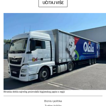
UČITAJ VIŠE
Hrvatska dobila najvećeg proizvođača higijenskog papira u regiji
Biznis i politika
Tvrtke i tržišta