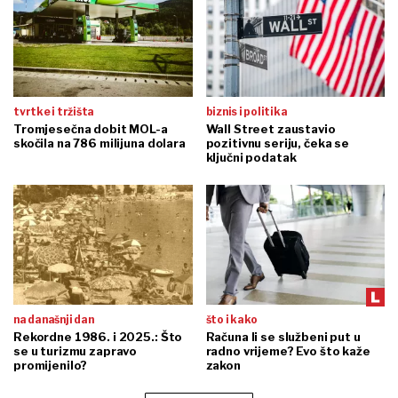
tvrtke i tržišta
biznis i politika
Tromjesečna dobit MOL-a
Wall Street zaustavio
skočila na 786 milijuna dolara
pozitivnu seriju, čeka se
ključni podatak
na današnji dan
što i kako
Rekordne 1986. i 2025.: Što
Računa li se službeni put u
se u turizmu zapravo
radno vrijeme? Evo što kaže
promijenilo?
zakon