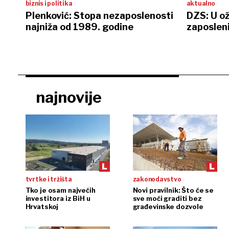
biznis i politika
aktualno
Plenković: Stopa nezaposlenosti
DZS: U ož
najniža od 1989. godine
zaposlen
najnovije
tvrtke i tržišta
zakonodavstvo
Tko je osam najvećih
Novi pravilnik: Što će se
investitora iz BiH u
sve moći graditi bez
Hrvatskoj
građevinske dozvole