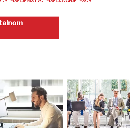
ADA
#ISELJENIŠTVO
#ISELJAVANJE
#SOR
gitalnom