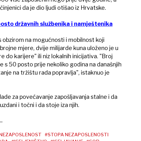
njenici da je dio ljudi otišao iz Hrvatske.
posto državnih službenika i namještenika
e s obzirom na mogućnosti i mobilnost koji
brojne mjere, dvije milijarde kuna uloženo je u
o karijere" ili niz lokalnih inicijativa. "Broj
je s 50 posto prije nekoliko godina na današnjih
anje na tržištu rada popravlja", istaknuo je
lade za povećavanje zapošljavanja stalne i da
dani i točni i da stoje iza njih.
NEZAPOSLENOST
#STOPA NEZAPOSLENOSTI