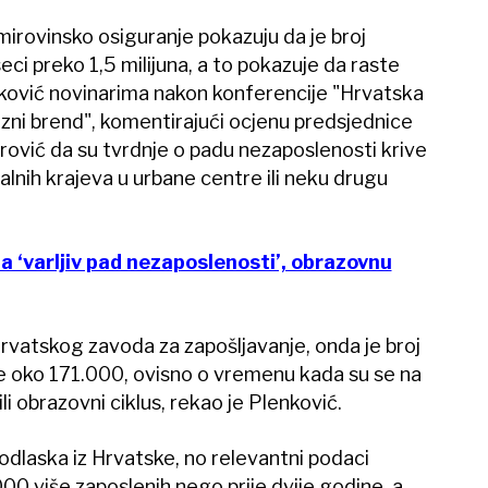
irovinsko osiguranje pokazuju da je broj
ci preko 1,5 milijuna, a to pokazuje da raste
enković novinarima nakon konferencije "Hrvatska
zni brend", komentirajući ocjenu predsjednice
rović da su tvrdnje o padu nezaposlenosti krive
uralnih krajeva u urbane centre ili neku drugu
 ‘varljiv pad nezaposlenosti’, obrazovnu
Hrvatskog zavoda za zapošljavanje, onda je broj
dje oko 171.000, ovisno o vremenu kada su se na
šili obrazovni ciklus, rekao je Plenković.
odlaska iz Hrvatske, no relevantni podaci
00 više zaposlenih nego prije dvije godine, a