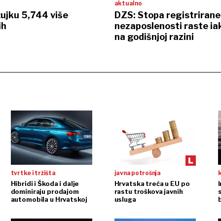
aktualno
ujku 5,744 više
DZS: Stopa registrirane
ih
nezaposlenosti raste iak
na godišnjoj razini
tvrtke i tržišta
javna potrošnja
Hibridi i Škoda i dalje
Hrvatska treća u EU po
dominiraju prodajom
rastu troškova javnih
automobila u Hrvatskoj
usluga