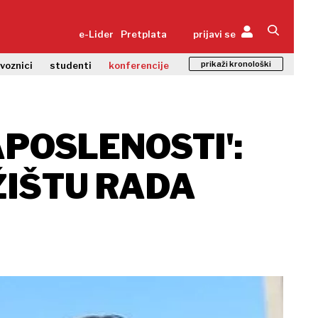
e-Lider
Pretplata
prijavi se
prikaži kronološki
zvoznici
studenti
konferencije
APOSLENOSTI':
RŽIŠTU RADA