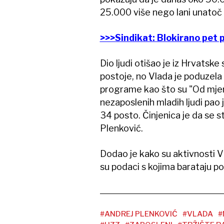
25.000 više nego lani unatoč či
>>>Sindikat: Blokirano pet 
Dio ljudi otišao je iz Hrvatsk
postoje, no Vlada je poduzela 
programe kao što su "Od mjere d
nezaposlenih mladih ljudi pao 
34 posto. Činjenica je da se st
Plenković.
Dodao je kako su aktivnosti V
su podaci s kojima barataju pouz
#ANDREJ PLENKOVIĆ
#VLADA
#