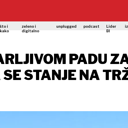
što i
zeleno i
unplugged
podcast
Lider
i
kako
digitalno
BI
ARLJIVOM PADU Z
A SE STANJE NA T