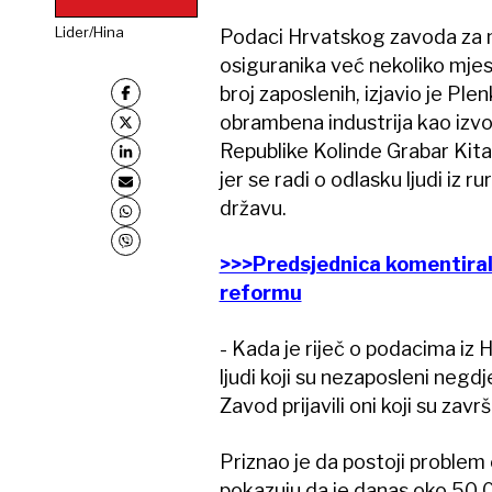
Lider/Hina
Podaci Hrvatskog zavoda za m
osiguranika već nekoliko mjese
broj zaposlenih, izjavio je Pl
obrambena industrija kao izvo
Republike Kolinde Grabar Kita
jer se radi o odlasku ljudi iz r
državu.
>>>Predsjednica komentirala
reformu
- Kada je riječ o podacima iz 
ljudi koji su nezaposleni neg
Zavod prijavili oni koji su zavr
Priznao je da postoji problem 
pokazuju da je danas oko 50.0