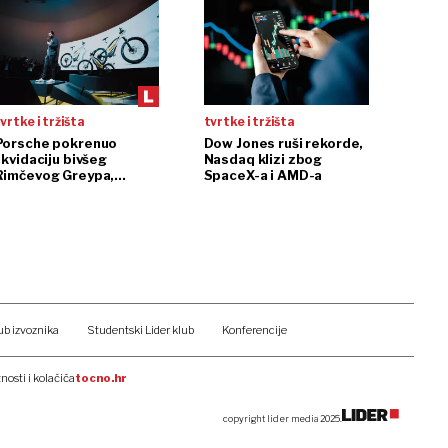
vrtke i tržišta
tvrtke i tržišta
Porsche pokrenuo
Dow Jones ruši rekorde,
ikvidaciju bivšeg
Nasdaq klizi zbog
Rimčevog Greypa,
SpaceX-a i AMD-a
pojačanje u CSG-u
ub izvoznika
Studentski Lider klub
Konferencije
tnosti i kolačića
tocno.hr
copyright lider media 2025.