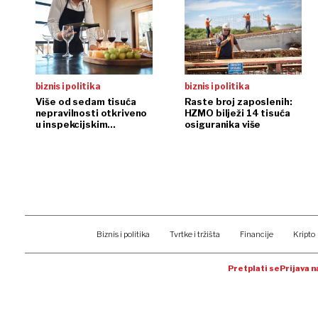
biznis i politika
biznis i politika
Više od sedam tisuća
Raste broj zaposlenih:
nepravilnosti otkriveno
HZMO bilježi 14 tisuća
u inspekcijskim
osiguranika više
nadzorima
Biznis i politika
Tvrtke i tržišta
Financije
Kripto
Pretplati se
Prijava 