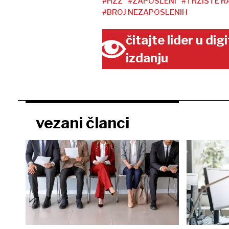
#HZZ
#ZAPOSLENI
#TRŽIŠTE R
#BROJ NEZAPOSLENIH
čitajte lider u di
izdanju
vezani članci