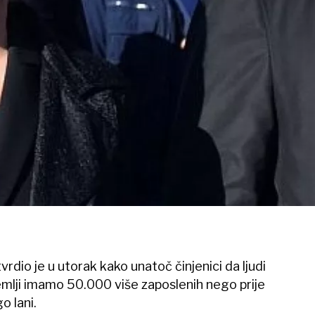
rdio je u utorak kako unatoč činjenici da ljudi
emlji imamo 50.000 više zaposlenih nego prije
o lani.