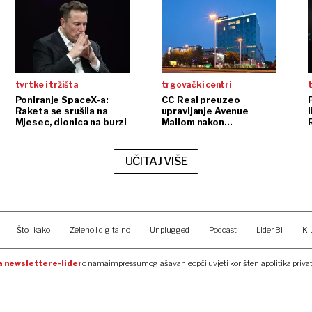
tvrtke i tržišta
trgovački centri
t
Poniranje SpaceX-a:
CC Real preuzeo
Raketa se srušila na
upravljanje Avenue
l
Mjesec, dionica na burzi
Mallom nakon
InterCapitalove kupnje
UČITAJ VIŠE
Što i kako
Zeleno i digitalno
Unplugged
Podcast
Lider BI
Kl
na newsletter
e-lider
o nama
impressum
oglašavanje
opći uvjeti korištenja
politika priva