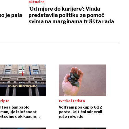
aktualno
'Od mjere do karijere': Vlada
o je pala
predstavila politiku za pomoć
svima na marginama tržišta rada
kripto
tvrtke i tržišta
Intesa Sanpaolo
Volfram poskupio 622
smanjuje izloženost
posto, kritični minerali
bitcoinu dok kupuje
ruše rekorde
ethereum