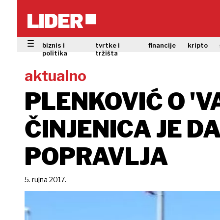
biznis i
tvrtke i
financije
kripto
politika
tržišta
aktualno
PLENKOVIĆ O 'V
ČINJENICA JE D
POPRAVLJA
5. rujna 2017.