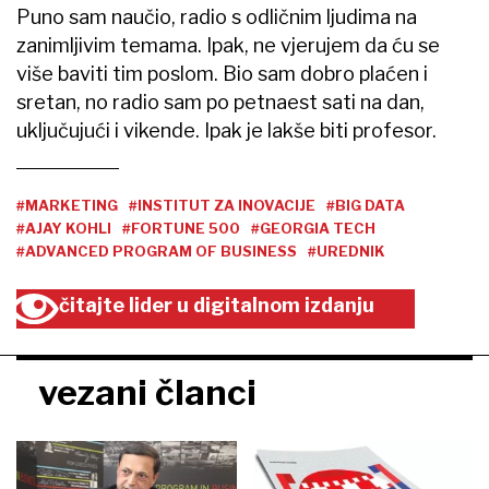
Puno sam naučio, radio s odličnim ljudima na
zanimljivim temama. Ipak, ne vjerujem da ću se
više baviti tim poslom. Bio sam dobro plaćen i
sretan, no radio sam po petnaest sati na dan,
uključujući i vikende. Ipak je lakše biti profesor.
#MARKETING
#INSTITUT ZA INOVACIJE
#BIG DATA
#AJAY KOHLI
#FORTUNE 500
#GEORGIA TECH
#ADVANCED PROGRAM OF BUSINESS
#UREDNIK
čitajte lider u digitalnom izdanju
vezani članci