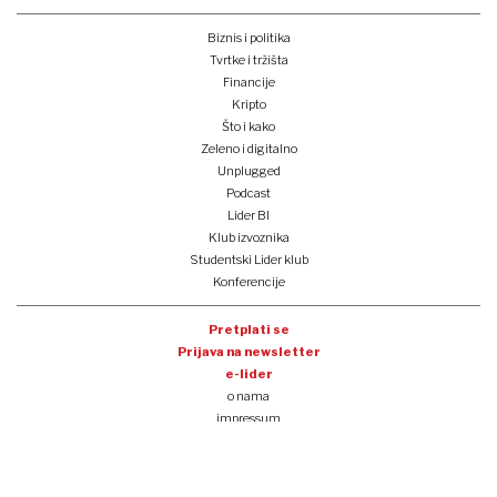
Biznis i politika
Tvrtke i tržišta
Financije
Kripto
Što i kako
Zeleno i digitalno
Unplugged
Podcast
Lider BI
Klub izvoznika
Studentski Lider klub
Konferencije
Pretplati se
Prijava na newsletter
e-lider
o nama
impressum
oglašavanje
opći uvjeti korištenja
politika privatnosti i kolačića