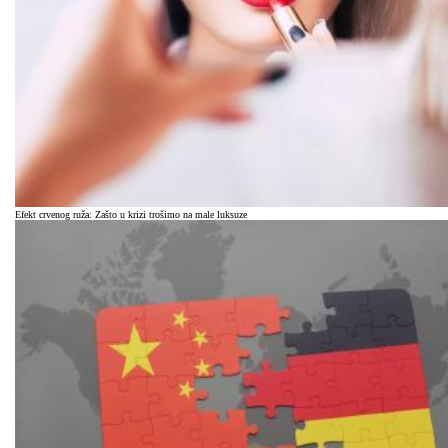
Efekt crvenog ruža: Zašto u krizi trošimo na male luksuze