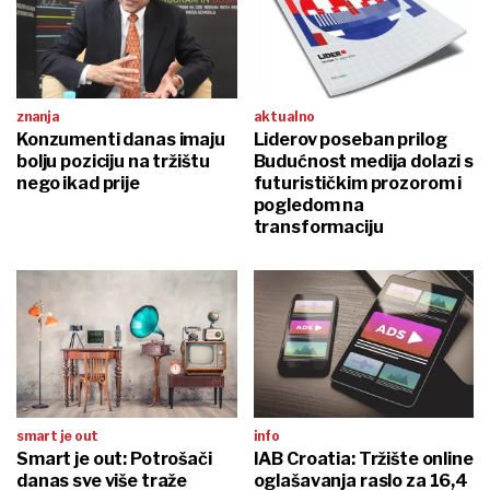
znanja
aktualno
Konzumenti danas imaju
Liderov poseban prilog
bolju poziciju na tržištu
Budućnost medija dolazi s
nego ikad prije
futurističkim prozorom i
pogledom na
transformaciju
smart je out
info
Smart je out: Potrošači
IAB Croatia: Tržište online
danas sve više traže
oglašavanja raslo za 16,4