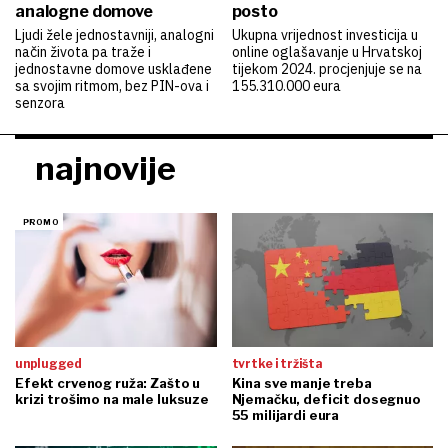
analogne domove
posto
Ljudi žele jednostavniji, analogni
Ukupna vrijednost investicija u
način života pa traže i
online oglašavanje u Hrvatskoj
jednostavne domove usklađene
tijekom 2024. procjenjuje se na
sa svojim ritmom, bez PIN-ova i
155.310.000 eura
senzora
najnovije
unplugged
tvrtke i tržišta
Efekt crvenog ruža: Zašto u
Kina sve manje treba
krizi trošimo na male luksuze
Njemačku, deficit dosegnuo
55 milijardi eura