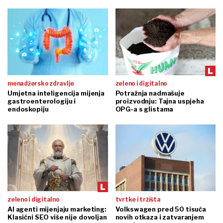
menadžersko zdravlje
zeleno i digitalno
Umjetna inteligencija mijenja
Potražnja nadmašuje
gastroenterologiju i
proizvodnju: Tajna uspjeha
endoskopiju
OPG-a s glistama
zeleno i digitalno
tvrtke i tržišta
AI agenti mijenjaju marketing:
Volkswagen pred 50 tisuća
Klasični SEO više nije dovoljan
novih otkaza i zatvaranjem