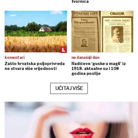
tvornica
komentari
na današnji dan
Zašto hrvatska poljoprivreda
Radićeve ‘guske u magli’ iz
ne stvara više vrijednosti
1918. aktualne su i 108
godina poslije
UČITAJ VIŠE