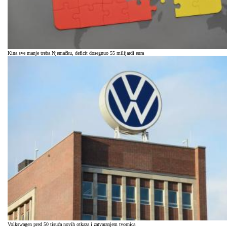
Kina sve manje treba Njemačku, deficit dosegnuo 55 milijardi eura
Volkswagen pred 50 tisuća novih otkaza i zatvaranjem tvornica