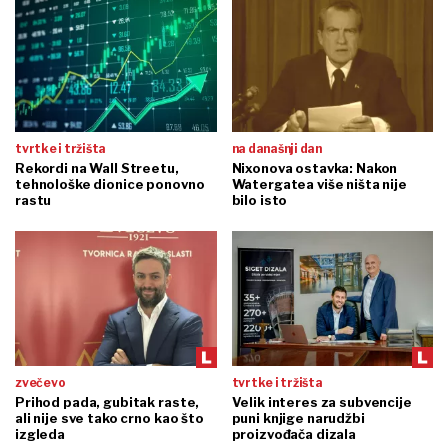
tvrtke i tržišta
na današnji dan
Rekordi na Wall Streetu,
Nixonova ostavka: Nakon
tehnološke dionice ponovno
Watergatea više ništa nije
rastu
bilo isto
zvečevo
tvrtke i tržišta
Prihod pada, gubitak raste,
Velik interes za subvencije
ali nije sve tako crno kao što
puni knjige narudžbi
izgleda
proizvođača dizala