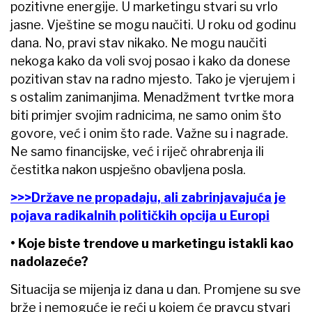
pozitivne energije. U marketingu stvari su vrlo
jasne. Vještine se mogu naučiti. U roku od godinu
dana. No, pravi stav nikako. Ne mogu naučiti
nekoga kako da voli svoj posao i kako da donese
pozitivan stav na radno mjesto. Tako je vjerujem i
s ostalim zanimanjima. Menadžment tvrtke mora
biti primjer svojim radnicima, ne samo onim što
govore, već i onim što rade. Važne su i nagrade.
Ne samo financijske, već i riječ ohrabrenja ili
čestitka nakon uspješno obavljena posla.
>>>Države ne propadaju, ali zabrinjavajuća je
pojava radikalnih političkih opcija u Europi
• Koje biste trendove u marketingu istakli kao
nadolazeće?
Situacija se mijenja iz dana u dan. Promjene su sve
brže i nemoguće je reći u kojem će pravcu stvari