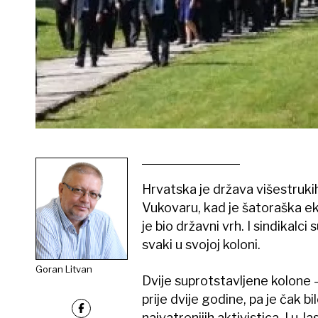
Hrvatska je država višestruki
Vukovaru, kad je šatoraška eki
je bio državni vrh. I sindikalci
svaki u svojoj koloni.
Goran Litvan
Dvije suprotstavljene kolone –
prije dvije godine, pa je čak bi
najvatrenijih aktivistica. I u 