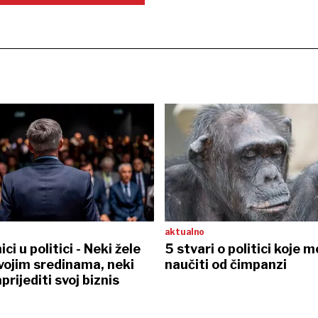
aktualno
i u politici - Neki žele
5 stvari o politici koje
vojim sredinama, neki
naučiti od čimpanzi
rijediti svoj biznis