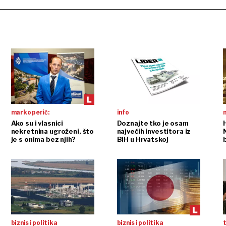
marko perić:
info
n
Ako su i vlasnici
Doznajte tko je osam
nekretnina ugroženi, što
najvećih investitora iz
je s onima bez njih?
BiH u Hrvatskoj
biznis i politika
biznis i politika