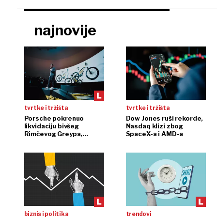
najnovije
tvrtke i tržišta
tvrtke i tržišta
Porsche pokrenuo
Dow Jones ruši rekorde,
likvidaciju bivšeg
Nasdaq klizi zbog
Rimčevog Greypa,
SpaceX-a i AMD-a
pojačanje u CSG-u
biznis i politika
trendovi