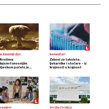
a današnji dan
komentari
Hirošima:
Zakoni za taksiste,
Najsmrtonosnijim
ljekarnike i stočare – iz
bljeskom počelo je
krajnosti u krajnost
nuklearno doba
trendovi
tvrtke i tržišta