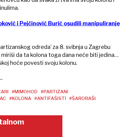
nulima.
ović i Pejčinović Burić osudili manipuliranje
tizanskog odreda’ za 8. svibnja u Zagrebu
i miriši da ta kolona toga dana neće biti jedina…
skoj hoće povesti svoju kolonu.
ČARI
#MIMOHOD
#PARTIZANI
AC
#KOLONA
#ANTIFAŠISTI
#ŠARORAŠI
gitalnom