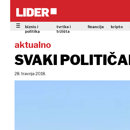
biznis i
tvrtke i
financije
kripto
politika
tržišta
aktualno
SVAKI POLITIČ
28. travnja 2018.