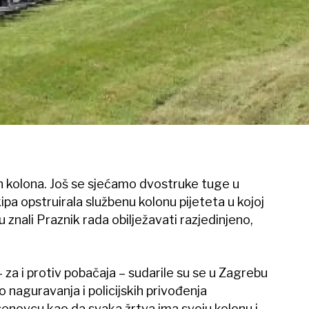
h kolona. Još se sjećamo dvostruke tuge u
pa opstruirala službenu kolonu pijeteta u kojoj
 su znali Praznik rada obilježavati razjedinjeno,
 za i protiv pobačaja – sudarile su se u Zagrebu
lo naguravanja i policijskih privođenja
Jasenovcu kao da svaka žrtva ima svoju kolonu i