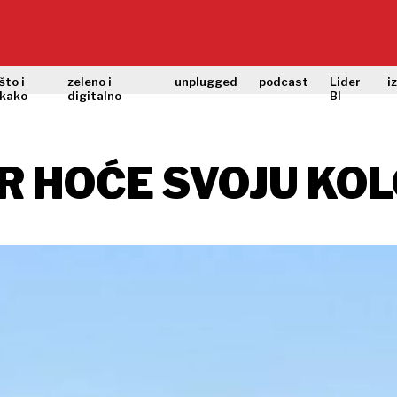
što i
zeleno i
unplugged
podcast
Lider
i
kako
digitalno
BI
AR HOĆE SVOJU KO