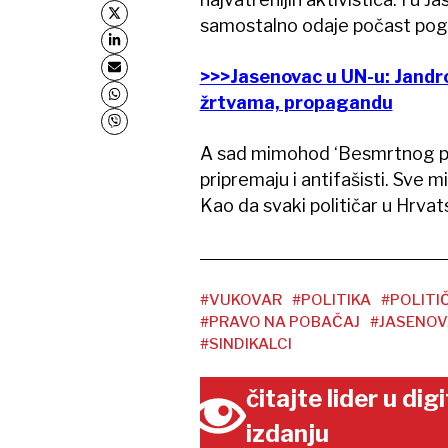
samostalno odaje počast pogi
>>>Jasenovac u UN-u: Jandrok
žrtvama, propagandu
A sad mimohod ‘Besmrtnog par
pripremaju i antifašisti. Sve m
Kao da svaki političar u Hrvat
#VUKOVAR
#POLITIKA
#POLITI
#PRAVO NA POBAČAJ
#JASENOV
#SINDIKALCI
čitajte lider u di
izdanju