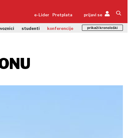
e-Lider
Pretplata
prijavi se
prikaži kronološki
zvoznici
studenti
konferencije
LONU