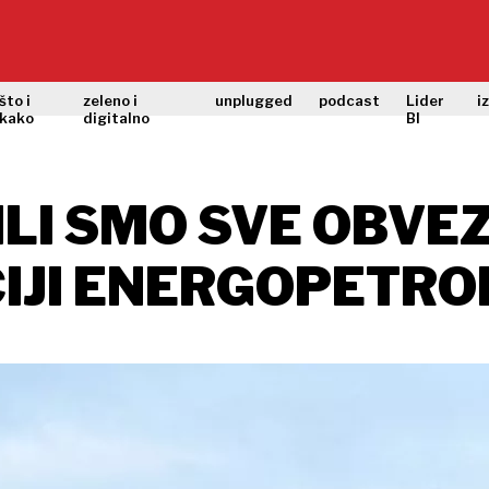
što i
zeleno i
unplugged
podcast
Lider
i
kako
digitalno
BI
ILI SMO SVE OBVE
IJI ENERGOPETRO