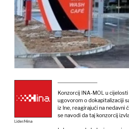
Konzorcij INA-MOL u cijelosti
ugovorom o dokapitalizaciji sa
iz Ine, reagirajući na nedavn
se navodi da taj konzorcij izv
Lider/Hina