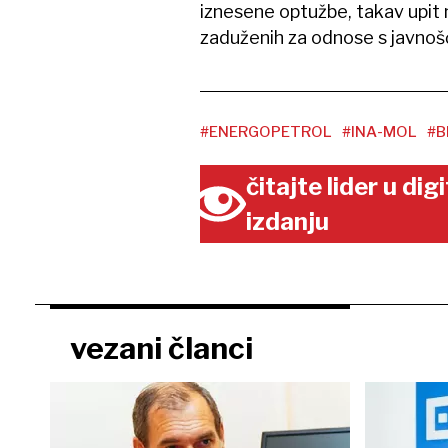
iznesene optužbe, takav upit 
zaduženih za odnose s javnošć
#ENERGOPETROL
#INA-MOL
#B
čitajte lider u di
izdanju
vezani članci