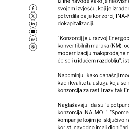
Iz Ine navode kako je neovis
svojem izvješću, koji je izra
potvrdila da je konzorcij INA
dokapitalizaciji.
"Konzorcij je u razvoj Energop
konvertibilnih maraka (KM), o
modernizaciju maloprodajne m
će se i u idućem razdoblju", ist
Napominju i kako današnji mo
kao i kvaliteta usluga koja se 
konzorcija za rast i razvitak 
Naglašavaju i da su "u potpun
konzorcija INA-MOL". "Spomenu
kompanije kojim je isključivo 
koristi navodno imali dioničari