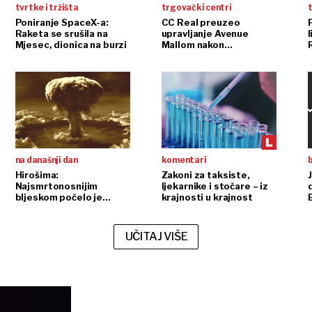
tvrtke i tržišta
trgovački centri
t
Poniranje SpaceX-a:
CC Real preuzeo
Raketa se srušila na
upravljanje Avenue
l
Mjesec, dionica na burzi
Mallom nakon
InterCapitalove kupnje
na današnji dan
komentari
b
Hirošima:
Zakoni za taksiste,
Najsmrtonosnijim
ljekarnike i stočare – iz
bljeskom počelo je
krajnosti u krajnost
nuklearno doba
UČITAJ VIŠE