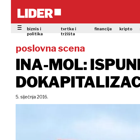
biznis i
tvrtke i
financije
kripto
politika
tržišta
poslovna scena
INA-MOL: ISPUN
DOKAPITALIZAC
5. siječnja 2016.