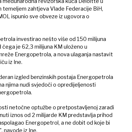
na međunarodna revizorska kuća Deloitte u
đen temeljem zahtjeva Vlade Federacije BiH,
-MOL ispunio sve obveze iz ugovora o
etrola investirao nešto više od 150 milijuna
d čega je 62,3 milijuna KM uloženo u
reže Energopetrola, a nova ulaganja nastavit
iču iz Ine.
deran izgled benzinskih postaja Energopetrola
na njima nudi svjedoči o opredijeljenosti
Energopetrola.
osti netočne optužbe o pretpostavljenoj zaradi
ti iznos od 2 milijarde KM predstavlja prihod
raspolagao Energopetrol, a ne dobit od koje bi
", navode iz Ine.