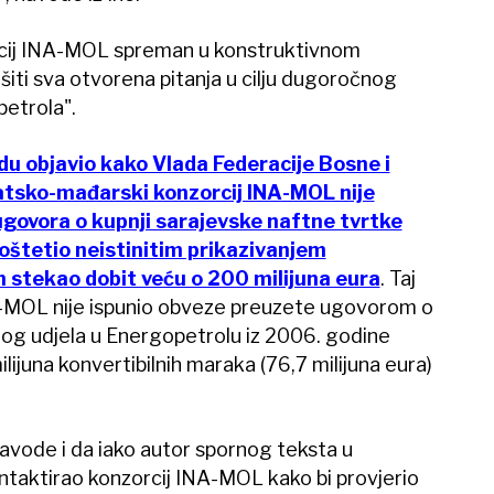
rcij INA-MOL spreman u konstruktivnom
šiti sva otvorena pitanja u cilju dugoročnog
opetrola".
edu objavio kako Vlada Federacije Bosne i
tsko-mađarski konzorcij INA-MOL nije
ugovora o kupnji sarajevske naftne tvrtke
oštetio neistinitim prikazivanjem
m stekao dobit veću o 200 milijuna eura
. Taj
NA-MOL nije ispunio obveze preuzete ugovorom o
og udjela u Energopetrolu iz 2006. godine
lijuna konvertibilnih maraka (76,7 milijuna eura)
navode i da iako autor spornog teksta u
ntaktirao konzorcij INA-MOL kako bi provjerio