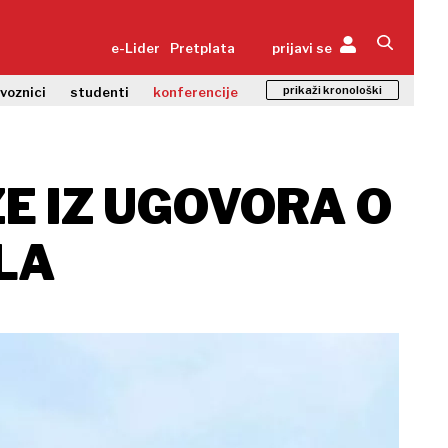
e-Lider
Pretplata
prijavi se
prikaži kronološki
zvoznici
studenti
konferencije
ZE IZ UGOVORA O
LA