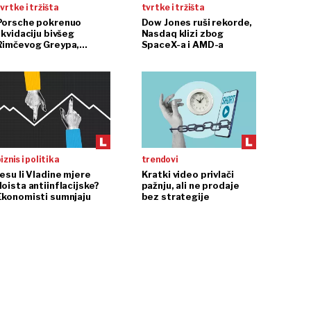
vrtke i tržišta
tvrtke i tržišta
Porsche pokrenuo
Dow Jones ruši rekorde,
ikvidaciju bivšeg
Nasdaq klizi zbog
Rimčevog Greypa,
SpaceX-a i AMD-a
pojačanje u CSG-u
iznis i politika
trendovi
Jesu li Vladine mjere
Kratki video privlači
doista antiinflacijske?
pažnju, ali ne prodaje
Ekonomisti sumnjaju
bez strategije