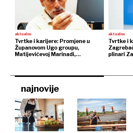
aktualno
aktualno
Tvrtke i karijere: Promjene u
Tvrtke i 
Županovom Ugo groupu,
Zagrebač
Matijevićevoj Marinadi,
plinari 
Florijanovoj DI Čazmi…
najnovije