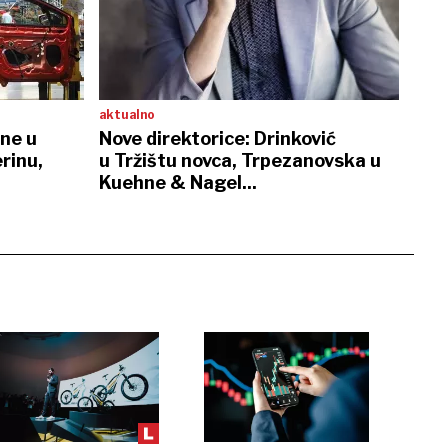
aktualno
ene u
Nove direktorice: Drinković
rinu,
u Tržištu novca, Trpezanovska u
Kuehne & Nagel...