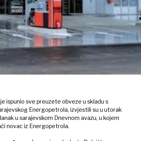
 je ispunio sve preuzete obveze u skladu s
rajevskog Energopetrola, izvjestili su u utorak
i članak u sarajevskom Dnevnom avazu, u kojem
lači novac iz Energopetrola.