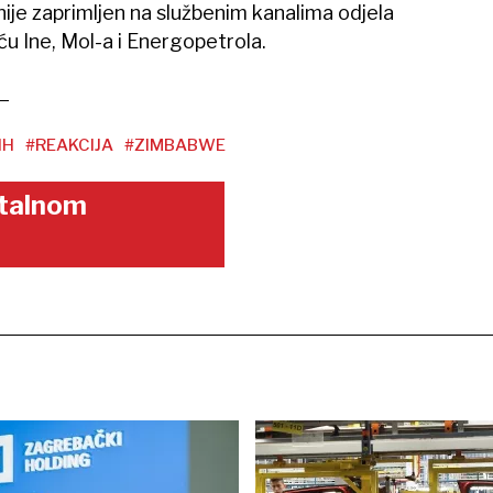
nije zaprimljen na službenim kanalima odjela
u Ine, Mol-a i Energopetrola.
IH
#REAKCIJA
#ZIMBABWE
gitalnom