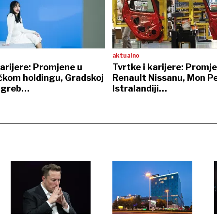
aktualno
karijere: Promjene u
Tvrtke i karijere: Promj
kom holdingu, Gradskoj
Renault Nissanu, Mon Pe
Zagreb…
Istralandiji…