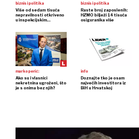
biznis i politika
biznis i politika
Više od sedam tisuća
Raste broj zaposlenih:
nepravilnosti otkriveno
HZMO bilježi 14 tisuća
u inspekcijskim
osiguranika više
nadzorima
marko perić:
info
Ako su i vlasnici
Doznajte tko je osam
nekretnina ugroženi, što
najvećih investitora iz
je s onima bez njih?
BiH u Hrvatskoj