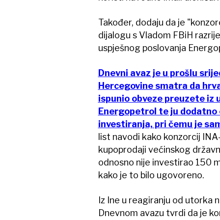
Također, dodaju da je "konzo
dijalogu s Vladom FBiH razrije
uspješnog poslovanja Energ
Dnevni avaz je u prošlu srij
Hercegovine smatra da hrva
ispunio obveze preuzete iz 
Energopetrol te ju dodatno 
investiranja, pri čemu je sa
list navodi kako konzorcij I
kupoprodaji većinskog državn
odnosno nije investirao 150 mi
kako je to bilo ugovoreno.
Iz Ine u reagiranju od utorka 
Dnevnom avazu tvrdi da je ko