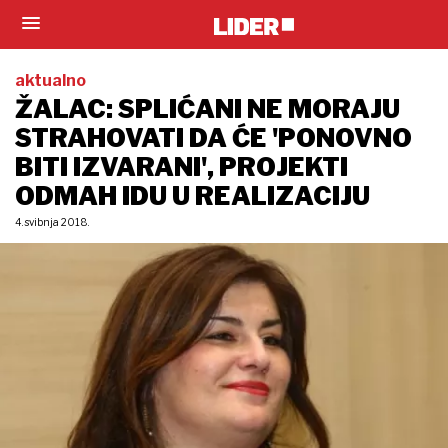
aktualno
ŽALAC: SPLIĆANI NE MORAJU
STRAHOVATI DA ĆE 'PONOVNO
BITI IZVARANI', PROJEKTI
ODMAH IDU U REALIZACIJU
4. svibnja 2018.