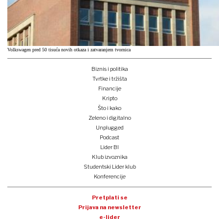
Volkswagen pred 50 tisuća novih otkaza i zatvaranjem tvornica
Biznis i politika
Tvrtke i tržišta
Financije
Kripto
Što i kako
Zeleno i digitalno
Unplugged
Podcast
Lider BI
Klub izvoznika
Studentski Lider klub
Konferencije
Pretplati se
Prijava na newsletter
e-lider