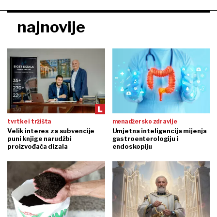
najnovije
tvrtke i tržišta
menadžersko zdravlje
Velik interes za subvencije
Umjetna inteligencija mijenja
puni knjige narudžbi
gastroenterologiju i
proizvođača dizala
endoskopiju