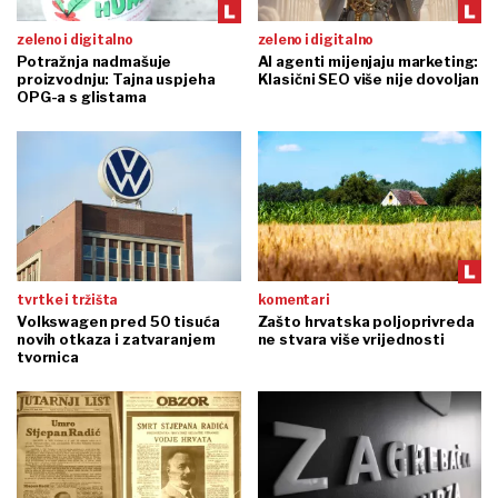
zeleno i digitalno
zeleno i digitalno
Potražnja nadmašuje
AI agenti mijenjaju marketing:
proizvodnju: Tajna uspjeha
Klasični SEO više nije dovoljan
OPG-a s glistama
tvrtke i tržišta
komentari
Volkswagen pred 50 tisuća
Zašto hrvatska poljoprivreda
novih otkaza i zatvaranjem
ne stvara više vrijednosti
tvornica