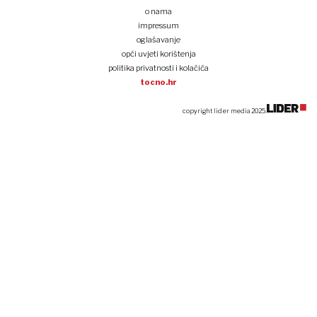
o nama
impressum
oglašavanje
opći uvjeti korištenja
politika privatnosti i kolačića
tocno.hr
copyright lider media 2025.