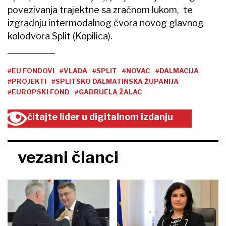
povezivanja trajektne sa zračnom lukom, te
izgradnju intermodalnog čvora novog glavnog
kolodvora Split (Kopilica).
#EU FONDOVI
#VLADA
#SPLIT
#NOVAC
#DALMACIJA
#PROJEKTI
#SPLITSKO DALMATINSKA ŽUPANIJA
#EUROPSKI FOND
#GABRIJELA ŽALAC
čitajte lider u digitalnom izdanju
vezani članci