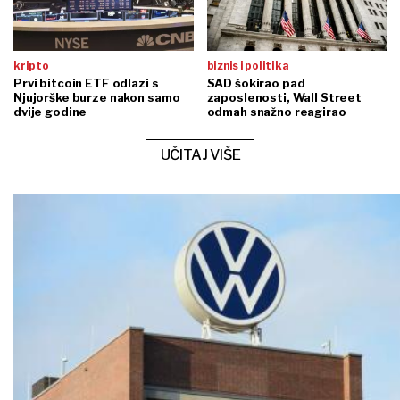
kripto
biznis i politika
Prvi bitcoin ETF odlazi s
SAD šokirao pad
Njujorške burze nakon samo
zaposlenosti, Wall Street
dvije godine
odmah snažno reagirao
UČITAJ VIŠE