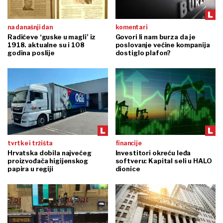
na današnji dan
komentari
Radićeve ‘guske u magli’ iz
Govori li nam burza da je
1918. aktualne su i 108
poslovanje većine kompanija
godina poslije
dostiglo plafon?
tvrtke i tržišta
financije
Hrvatska dobila najvećeg
Investitori okreću leđa
proizvođača higijenskog
softveru: Kapital seli u HALO
papira u regiji
dionice