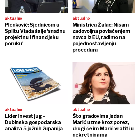
aktualno
aktualno
Plenković: Sjednicom u
Ministrica Žalac: Nisam
Splitu Vlada šalje 'snažnu
zadovoljna povlačenjem
projektnu i financijsku
novca iz EU, radimo na
poruku'
pojednostavljenju
procedura
aktualno
aktualno
Lider invest jug -
Što gradovima jedan
Dubinska gospodarska
Marić uzme kroz porez,
analiza 5 južnih županija
drugi će im Marić vratiti u
nekretninama