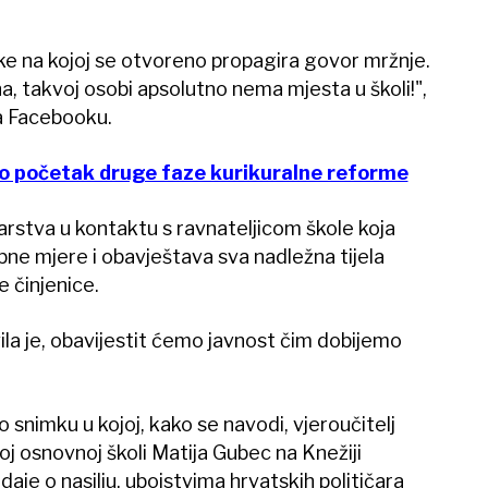
e na kojoj se otvoreno propagira govor mržnje.
a, takvoj osobi apsolutno nema mjesta u školi!",
na Facebooku.
lo početak druge faze kurikuralne reforme
istarstva u kontaktu s ravnateljicom škole koja
ne mjere i obavještava sva nadležna tijela
e činjenice.
ila je, obavijestit ćemo javnost čim dobijemo
o snimku u kojoj, kako se navodi, vjeroučitelj
j osnovnoj školi Matija Gubec na Knežiji
je o nasilju, ubojstvima hrvatskih političara