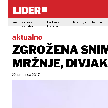
biznis i
tvrtke i
financije
kripto
politika
tržišta
aktualno
ZGROŽENA SNI
MRŽNJE, DIVJAK
22. prosinca 2017.