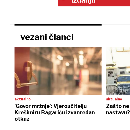
izdanju
vezani članci
aktualno
aktualno
'Govor mržnje': Vjeroučitelju
Zašto ne
Krešimiru Bagariću izvanredan
nastavu?
otkaz