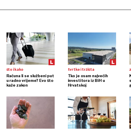
što i kako
tvrtke i tržišta
Računa li se službeni put
Tko je osam najvećih
N
u radno vrijeme? Evo što
investitora iz BiH u
kaže zakon
Hrvatskoj