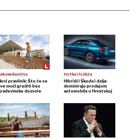
zakonodavstvo
tvrtke i tržišta
ovi pravilnik: Što će se
Hibridi i Škoda i dalje
sve moći graditi bez
dominiraju prodajom
građevinske dozvole
automobila u Hrvatskoj