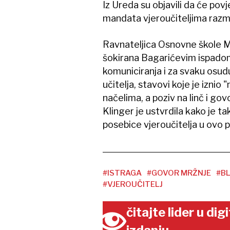
Iz Ureda su objavili da će po
mandata vjeroučiteljima razmotr
Ravnateljica Osnovne škole Mati
šokirana Bagarićevim ispadom 
komuniciranja i za svaku osudu"
učitelja, stavovi koje je iznio
načelima, a poziv na linč i go
Klinger je ustvrdila kako je t
posebice vjeroučitelja u ovo 
#ISTRAGA
#GOVOR MRŽNJE
#BL
#VJEROUČITELJ
čitajte lider u di