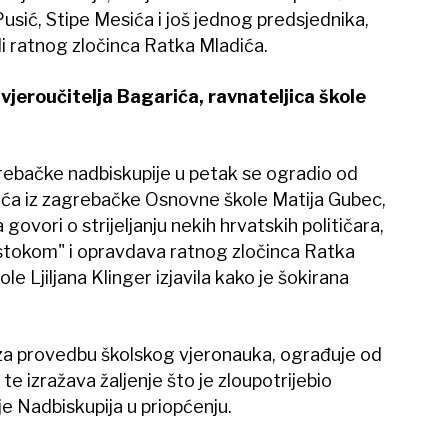
usić, Stipe Mesića i još jednog predsjednika,
ali ratnog zločinca Ratka Mladića.
vjeroučitelja Bagarića, ravnateljica škole
rebačke nadbiskupije u petak se ogradio od
ića iz zagrebačke Osnovne škole Matija Gubec,
 govori o strijeljanju nekih hrvatskih političara,
tokom" i opravdava ratnog zločinca Ratka
le Ljiljana Klinger izjavila kako je šokirana
 za provedbu školskog vjeronauka, ograđuje od
te izražava žaljenje što je zloupotrijebio
je Nadbiskupija u priopćenju.