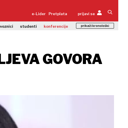
e-Lider
Pretplata
prijavi se
prikaži kronološki
zvoznici
studenti
konferencije
LJEVA GOVORA