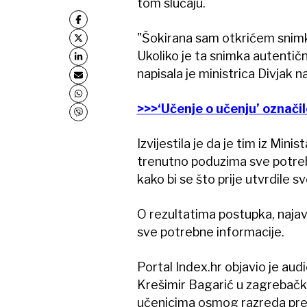
tom slučaju.
"Šokirana sam otkrićem snimk
Ukoliko je ta snimka autentičn
napisala je ministrica Divjak 
>>>‘Učenje o učenju’ označi
Izvijestila je da je tim iz Min
trenutno poduzima sve potreb
kako bi se što prije utvrdile sv
O rezultatima postupka, najav
sve potrebne informacije.
Portal Index.hr objavio je audi
Krešimir Bagarić u zagrebačko
učenicima osmog razreda preda