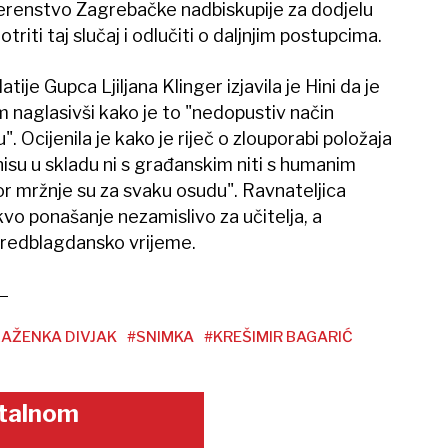
vjerenstvo Zagrebačke nadbiskupije za dodjelu
iti taj slučaj i odlučiti o daljnjim postupcima.
je Gupca Ljiljana Klinger izjavila je Hini da je
naglasivši kako je to "nedopustiv način
. Ocijenila je kako je riječ o zlouporabi položaja
 "nisu u skladu ni s građanskim niti s humanim
vor mržnje su za svaku osudu". Ravnateljica
akvo ponašanje nezamislivo za učitelja, a
predblagdansko vrijeme.
AŽENKA DIVJAK
#SNIMKA
#KREŠIMIR BAGARIĆ
gitalnom