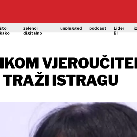
što i
zeleno i
unplugged
podcast
Lider
i
kako
digitalno
BI
MKOM VJEROUČITE
 TRAŽI ISTRAGU