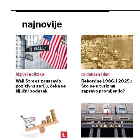
najnovije
biznis i politika
na današnji dan
Wall Street zaustavio
Rekordne 1986. i 2025.:
pozitivnu seriju, čeka se
Što se u turizmu
ključni podatak
zapravo promijenilo?