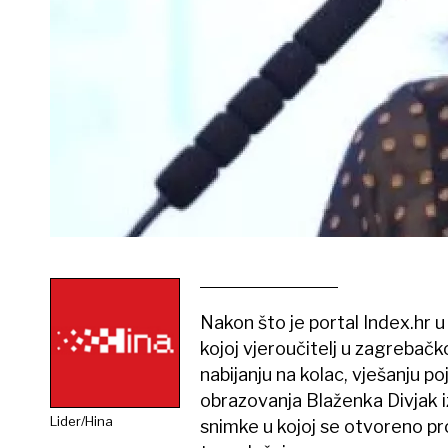
Nakon što je portal Index.hr 
kojoj vjeroučitelj u zagrebačk
nabijanju na kolac, vješanju poj
obrazovanja Blaženka Divjak iz
Lider/Hina
snimke u kojoj se otvoreno pro