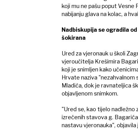
koji mu ne pašu poput Vesne P
nabijanju glava na kolac, a hv
Nadbiskupija se ogradila od 
šokirana
Ured za vjeronauk u školi Zag
vjeroučitelja Krešimira Bagar
koji je snimljen kako učenicima
Hrvate naziva "nezahvalnom s
Mladića, dok je ravnateljica ško
objavljenom snimkom.
"Ured se, kao tijelo nadležno
izrečenih stavova g. Bagarića 
nastavu vjeronauka", objavila 