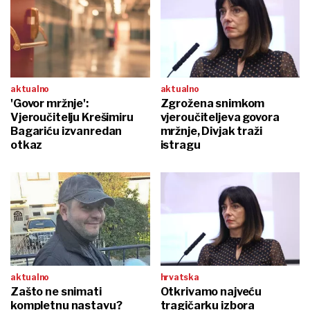
aktualno
aktualno
'Govor mržnje':
Zgrožena snimkom
Vjeroučitelju Krešimiru
vjeroučiteljeva govora
Bagariću izvanredan
mržnje, Divjak traži
otkaz
istragu
aktualno
hrvatska
Zašto ne snimati
Otkrivamo najveću
kompletnu nastavu?
tragičarku izbora