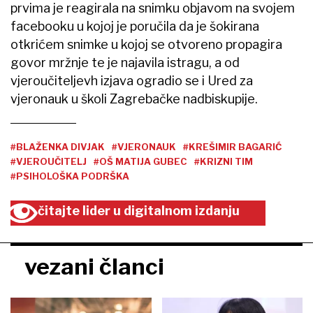
prvima je reagirala na snimku objavom na svojem
facebooku u kojoj je poručila da je šokirana
otkrićem snimke u kojoj se otvoreno propagira
govor mržnje te je najavila istragu, a od
vjeroučiteljevh izjava ogradio se i Ured za
vjeronauk u školi Zagrebačke nadbiskupije.
#BLAŽENKA DIVJAK
#VJERONAUK
#KREŠIMIR BAGARIĆ
#VJEROUČITELJ
#OŠ MATIJA GUBEC
#KRIZNI TIM
#PSIHOLOŠKA PODRŠKA
čitajte lider u digitalnom izdanju
vezani članci