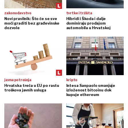
zakonodavstvo
tvrtke i tržišta
Novi pravilnik: Što će se sve
Hibridi i Škoda i dalje
moći graditi bez građevinske
dominiraju prodajom
dozvole
automobila u Hrvatskoj
javna potrošnja
kripto
Hrvatska treća u EU po rastu
Intesa Sanpaolo smanjuje
troškova javnih usluga
izloženost bitcoinu dok
kupuje ethereum