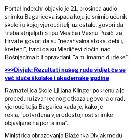
Portal Index.hr objavio je 21. prosinca audio
snimku Bagarićeva ispada koju je snimio učenik
škole i u kojoj vjeroučitelj, uz ostalo, govori da
treba strijeljati Stipu Mesića i Vesnu Pusić, za
Hrvate govori da su “nezahvalna stoka, debili,
kreteni", tvrdi da su Mladićevi zločini nad
Bošnjacima bili opravdani, "a mi imamo dudeke".
>>>Divjak: Rezultati našeg rada vidjet će se
već iduće školske i akademske godine
Ravnateljica škole Ljiljana Klinger pokrenula je
proceduru izvanrednog otkaza ugovora o radu
vjeroučitelja Bagarića kada je, kako je
rekla, "potvrđena vjerodostojnost snimke
objavljene na portalima".
Ministrica obrazovanja Blaženka Divjak među