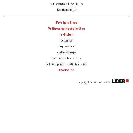
Studentski Lider klub
Konferencije
Pretplati se
Prijava na newsletter
e-lider
o nama
impressum
oglašavanje
opći uvjeti korištenja
politika privatnosti i kolačića
tocno.hr
copyright lider media 2025.