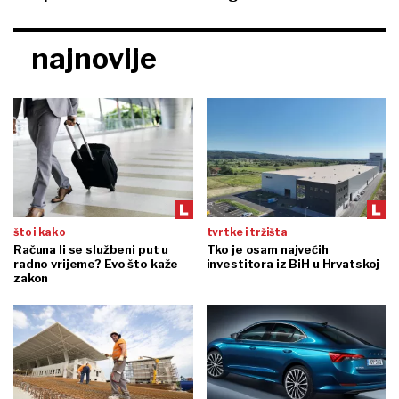
najnovije
što i kako
tvrtke i tržišta
Računa li se službeni put u
Tko je osam najvećih
radno vrijeme? Evo što kaže
investitora iz BiH u Hrvatskoj
zakon