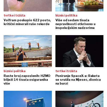
tvrtke i tržišta
biznis i politika
Volfram poskupio 622 posto,
Više od sedam tisuća
kritični minerali ruše rekorde
nepravilnosti otkriveno u
inspekcijskim nadzorima
biznis i politika
tvrtke i tržišta
Raste broj zaposlenih: HZMO
Poniranje SpaceX-a: Raketa
bilježi 14 tisuća osiguranika
se srušila na Mjesec, dionica
više
na burzi