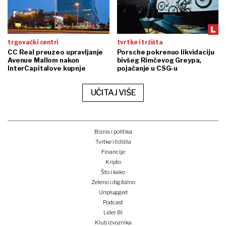
trgovački centri
tvrtke i tržišta
CC Real preuzeo upravljanje
Porsche pokrenuo likvidaciju
Avenue Mallom nakon
bivšeg Rimčevog Greypa,
InterCapitalove kupnje
pojačanje u CSG-u
UČITAJ VIŠE
Biznis i politika
Tvrtke i tržišta
Financije
Kripto
Što i kako
Zeleno i digitalno
Unplugged
Podcast
Lider BI
Klub izvoznika