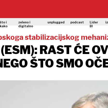
što i
zeleno i
unplugged
podcast
Lider
i
kako
digitalno
BI
opskoga stabilizacijskog mehan
(ESM): RAST ĆE OV
NEGO ŠTO SMO OČE