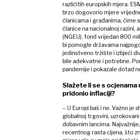
različitih europskih mjera. E
brzo dogovorio mjere vrijedne
članicama i građanima, čime s
članice na nacionalnoj razini
(NGEU), fond vrijedan 800 mili
bi pomogle državama najpogođe
jedinstveno tržište i izbjeći 
bile adekvatne i potrebne. P
pandemije i pokazale dotad ne
Slažete li se s ocjenama n
pridonio inflaciji?
– U Europi baš i ne. Važno je s
globalnoj trgovini, uzrokovan
dobavnim lancima. Najvažnije, 
recentnog rasta cijena, što zn