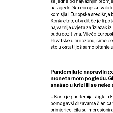
se jedne od najvažnijih promje
na zajedničku europsku valut
komisija i Europska središnja
Konkretno, utvrdit će je li pot
najvažnija uvjeta za 'izlazak i
budu pozitivna, Vijeće Europsk
Hrvatske u eurozonu, čime će
stolu ostati još samo pitanje
Pandemija je napravila go
monetarnom pogledu. Gled
snašao u krizi ili se neke
– Kada je pandemija stigla u E
pomogavši državama članicama i
primjerice, bila su impresion