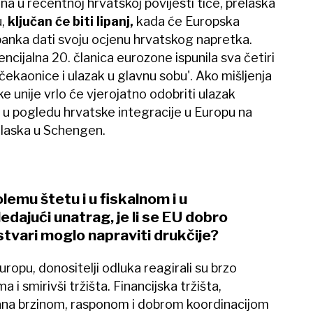
na u recentnoj hrvatskoj povijesti tiče, prelaska
u,
ključan će biti lipanj,
kada će Europska
 banka dati svoju ocjenu hrvatskog napretka.
encijalna 20. članica eurozone ispunila sva četiri
z čekaonice i ulazak u glavnu sobu'. Ako mišljenja
e unije vrlo će vjerojatno odobriti ulazak
 u pogledu hrvatske integracije u Europu na
 ulaska u Schengen.
lemu štetu i u fiskalnom i u
ajući unatrag, je li se EU dobro
 stvari moglo napraviti drukčije?
uropu, donositelji odluka reagirali su brzo
 smirivši tržišta. Financijska tržišta,
irana brzinom, rasponom i dobrom koordinacijom