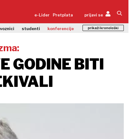
e-Lider
Pretplata
prijavi se
prikaži kronološki
zvoznici
studenti
konferencije
izma:
E GODINE BITI
KIVALI