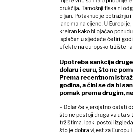
mjere vrlo su malo pridonijele 
drukčija. Tamošnji fiskalni odg
ciljan. Potaknuo je potražnju
lancima na cijene. U Europi je
kreiran kako bi ojačao ponudu
isplaćen u sljedeće četiri go
efekte na europsko tržište rada,
Upotreba sankcija druge 
dolaru i euru, što ne po
Prema recentnom istraži
godina, a čini se da bi s
pomak prema drugim, ne
– Dolar će vjerojatno ostati 
što ne postoji druga valuta s
tržištima. Ipak, postoji izgl
što je dobra vijest za Europu i