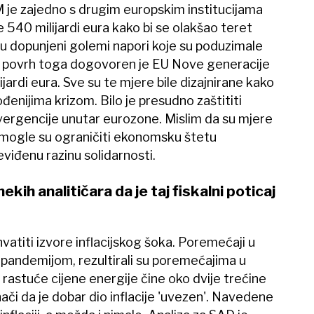
SM je zajedno s drugim europskim institucijama
 540 milijardi eura kako bi se olakšao teret
u dopunjeni golemi napori koje su poduzimale
, a povrh toga dogovoren je EU Nove generacije
jardi eura. Sve su te mjere bile dizajnirane kako
nijima krizom. Bilo je presudno zaštititi
divergencije unutar eurozone. Mislim da su mjere
omogle su ograničiti ekonomsku štetu
viđenu razinu solidarnosti.
ekih analitičara da je taj fiskalni poticaj
hvatiti izvore inflacijskog šoka. Poremećaji u
i pandemijom, rezultirali su poremećajima u
rastuće cijene energije čine oko dvije trećine
ači da je dobar dio inflacije 'uvezen'. Navedene