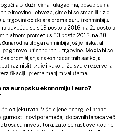
ogućila bi dužnicima i ulagačima, posebice na
ranje imovine i obveza, čime bi se smanjili rizici.
 u trgovini od dolara prema euru i renminbiju.
ma povećao se s 19 posto u 2016. na 21 posto u
lom platnom prometu s 33 posto 2018. na 38
đunarodna uloga renminbija još je niska, ali
, pogotovo u financiranju trgovine. Mogla bi se
čka promišljanja nakon recentnih sankcija.
ut razmisliti gdje i kako drže svoje rezerve, a
verzifikaciji i prema manjim valutama.
če na europsku ekonomiju i euro?
?
t će o tijeku rata. Više cijene energije i hrane
sigurnost i novi poremećaji dobavnih lanaca već
otrošača i investitora, zato će rast ove godine