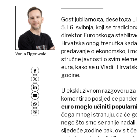
Gost jubilarnoga, desetoga Li
5. i 6. svibnja, koji se tradici
direktor Europskoga stabilizac
Hrvatska onog trenutka kada 
predavanje o ekonomskoj i mone
Vanja Figenwald
stručne javnosti o svim elem
eura, kako se u Vladi i Hrvat
godine.
U ekskluzivnom razgovoru za Li
komentirao posljedice pandemi
euro moglo učiniti popular
čega mnogi strahuju, da će go
nego što smo se ranije nadali.
sljedeće godine pak, ovisit će