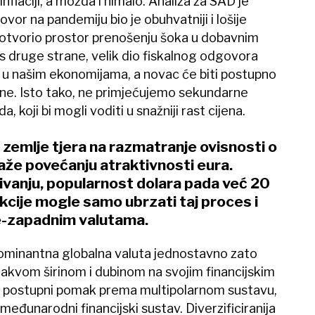
inflaciji, a možda i nimalo. Analiza za SAD je
ovor na pandemiju bio je obuhvatniji i lošije
 i otvorio prostor prenošenju šoka u dobavnim
, s druge strane, velik dio fiskalnog odgovora
 u našim ekonomijama, a novac će biti postupno
dine. Isto tako, ne primjećujemo sekundarne
 koji bi mogli voditi u snažniji rast cijena.
zemlje tjera na razmatranje ovisnosti o
maže povećanju atraktivnosti eura.
vanju, popularnost dolara pada već 20
ankcije mogle samo ubrzati taj proces i
-zapadnim valutama.
dominantna globalna valuta jednostavno zato
 takvom širinom i dubinom na svojim financijskim
eda postupni pomak prema multipolarnom sustavu,
 međunarodni financijski sustav. Diverzificiranija