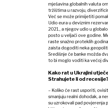
mješavina globalnih valuta om
tržištima u razvoju, diverzifici
Već se može primijetiti pomak
Udio eura u deviznim rezerva
2021., a njegov udio u globa
posto u veljači ove godine. Me
raste snažno proteklih godina
zaista dogoditi neka geopoliti
Središnje će banke možda dvap
to bi moglo voditi ka većoj di
Kako rat u Ukrajini utje
Strahujete li od recesije
– Koliko će rast usporiti, ovisi
smanjuju realni dohodak, a ne
su uzrokovali pad povjerenja p