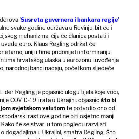
derova '
Susreta guvernera i bankara regije'
onalno svake godine održava u Rovinju, bit će i
ijskog mehanizma, čija će članica postati i
uvede euro. Klaus Regling održat će
tarnoj uniji i time pridonijeti informiranju
entima hrvatskog ulaska u eurozonu i uvođenja
skoj narodnoj banci nadaju, početkom sljedeće
der Regling je pojasnio ulogu tijela koje vodi,
je COVID-19 i rata u Ukrajini, objasnio
što bi
nijom svjetskom valutom
te potvrdio ono od
spodarski rast ove godine biti osjetno manji
 Kako će se stvari u tom pogledu razvijati
 o događajima u Ukrajini, smatra Regling. Što