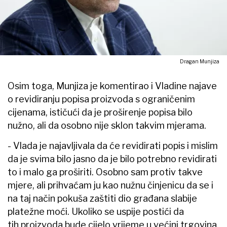
Dragan Munjiza
Osim toga, Munjiza je komentirao i Vladine najave
o revidiranju popisa proizvoda s ograničenim
cijenama, ističući da je proširenje popisa bilo
nužno, ali da osobno nije sklon takvim mjerama.
- Vlada je najavljivala da će revidirati popis i mislim
da je svima bilo jasno da je bilo potrebno revidirati
to i malo ga proširiti. Osobno sam protiv takve
mjere, ali prihvaćam ju kao nužnu činjenicu da se i
na taj način pokuša zaštiti dio građana slabije
platežne moći. Ukoliko se uspije postići da
tih proizvoda bude cijelo vrijeme u većini trgovina