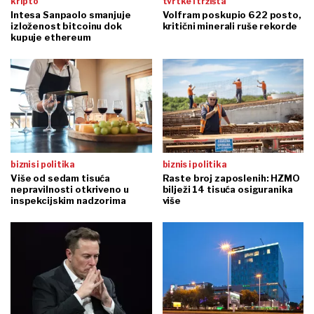
kripto
tvrtke i tržišta
Intesa Sanpaolo smanjuje
Volfram poskupio 622 posto,
izloženost bitcoinu dok
kritični minerali ruše rekorde
kupuje ethereum
biznis i politika
biznis i politika
Više od sedam tisuća
Raste broj zaposlenih: HZMO
nepravilnosti otkriveno u
bilježi 14 tisuća osiguranika
inspekcijskim nadzorima
više