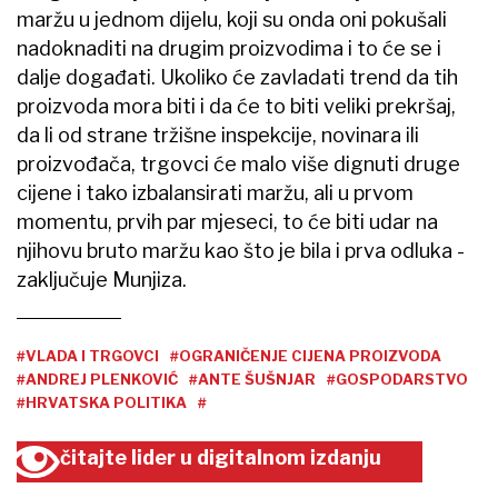
maržu u jednom dijelu, koji su onda oni pokušali
nadoknaditi na drugim proizvodima i to će se i
dalje događati. Ukoliko će zavladati trend da tih
proizvoda mora biti i da će to biti veliki prekršaj,
da li od strane tržišne inspekcije, novinara ili
proizvođača, trgovci će malo više dignuti druge
cijene i tako izbalansirati maržu, ali u prvom
momentu, prvih par mjeseci, to će biti udar na
njihovu bruto maržu kao što je bila i prva odluka -
zaključuje Munjiza.
#VLADA I TRGOVCI
#OGRANIČENJE CIJENA PROIZVODA
#ANDREJ PLENKOVIĆ
#ANTE ŠUŠNJAR
#GOSPODARSTVO
#HRVATSKA POLITIKA
#
čitajte lider u digitalnom izdanju