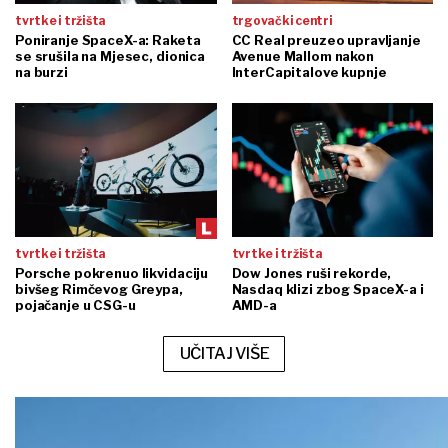
tvrtke i tržišta
trgovački centri
Poniranje SpaceX-a: Raketa
CC Real preuzeo upravljanje
se srušila na Mjesec, dionica
Avenue Mallom nakon
na burzi
InterCapitalove kupnje
tvrtke i tržišta
tvrtke i tržišta
Porsche pokrenuo likvidaciju
Dow Jones ruši rekorde,
bivšeg Rimčevog Greypa,
Nasdaq klizi zbog SpaceX-a i
pojačanje u CSG-u
AMD-a
UČITAJ VIŠE