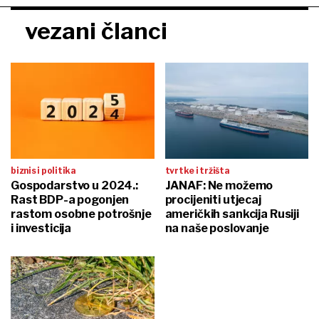
vezani članci
biznis i politika
tvrtke i tržišta
Gospodarstvo u 2024.:
JANAF: Ne možemo
Rast BDP-a pogonjen
procijeniti utjecaj
rastom osobne potrošnje
američkih sankcija Rusiji
i investicija
na naše poslovanje