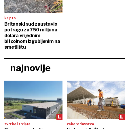
kripto
Britanski sud zaustavio
potragu za 750 milijuna
dolara vrijednim
bitcoinom izgubljenim na
smetlištu
najnovije
tvrtke i tržišta
zakonodavstvo