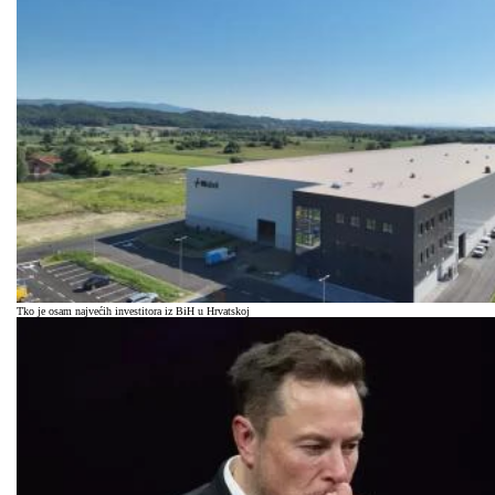
Tko je osam najvećih investitora iz BiH u Hrvatskoj