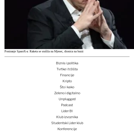
Poniranje SpaceX-a: Raketa se srušila na Mjesec, dionica na burzi
Biznis i politika
Tvrtke i tržišta
Financije
Kripto
Što i kako
Zeleno i digitalno
Unplugged
Podcast
Lider BI
Klub izvoznika
Studentski Lider klub
Konferencije