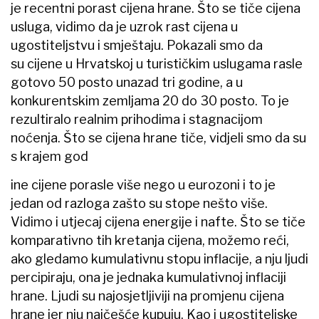
je recentni porast cijena hrane. Što se tiče cijena
usluga, vidimo da je uzrok rast cijena u
ugostiteljstvu i smještaju. Pokazali smo da
su cijene u Hrvatskoj u turističkim uslugama rasle
gotovo 50 posto unazad tri godine, a u
konkurentskim zemljama 20 do 30 posto. To je
rezultiralo realnim prihodima i stagnacijom
noćenja. Što se cijena hrane tiče, vidjeli smo da su
s krajem god
ine cijene porasle više nego u eurozoni i to je
jedan od razloga zašto su stope nešto više.
Vidimo i utjecaj cijena energije i nafte. Što se tiče
komparativno tih kretanja cijena, možemo reći,
ako gledamo kumulativnu stopu inflacije, a nju ljudi
percipiraju, ona je jednaka kumulativnoj inflaciji
hrane. Ljudi su najosjetljiviji na promjenu cijena
hrane jer nju najčešće kupuju. Kao i ugostiteljske