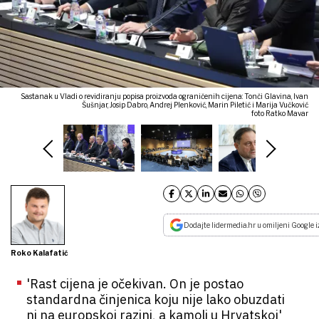
Sastanak u Vladi o revidiranju popisa proizvoda ograničenih cijena: Tonči Glavina, Ivan
Šušnjar, Josip Dabro, Andrej Plenković, Marin Piletić i Marija Vučković
foto Ratko Mavar
Dodajte lidermedia.hr u omiljeni Google i
Roko Kalafatić
'Rast cijena je očekivan. On je postao
standardna činjenica koju nije lako obuzdati
ni na europskoj razini, a kamoli u Hrvatskoj'