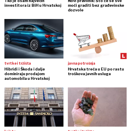
Tko je osam najvećih
Novi pravilnik: Što će se sve
investitora iz BiH u Hrvatskoj
moći graditi bez građevinske
dozvole
tvrtke i tržišta
javna potrošnja
Hibridi i Škoda i dalje
Hrvatska treća u EU po rastu
dominiraju prodajom
troškova javnih usluga
automobila u Hrvatskoj