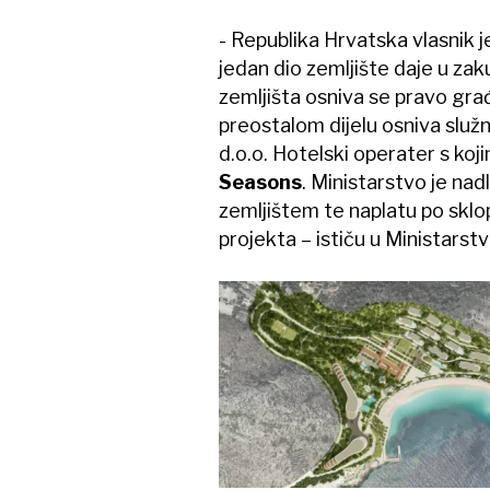
- Republika Hrvatska vlasnik 
jedan dio zemljište daje u zak
zemljišta osniva se pravo gra
preostalom dijelu osniva služn
d.o.o. Hotelski operater s koj
Seasons
. Ministarstvo je na
zemljištem te naplatu po sklop
projekta – ističu u Ministarstv