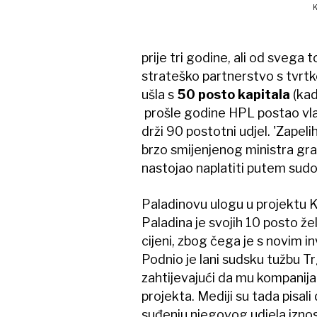
K
prije tri godine, ali od svega t
strateško partnerstvo s tvrtk
ušla s
50 posto kapitala
(kad
prošle godine HPL postao vla
drži 90 postotni udjel. 'Zapel
brzo smijenjenog ministra gra
nastojao naplatiti putem sudova
Paladinovu ulogu u projektu Ku
Paladina je svojih 10 posto ž
cijeni, zbog čega je s novim i
Podnio je lani sudsku tužbu 
zahtijevajući da mu kompanija i
projekta. Mediji su tada pisali
suđenju njegovog udjela iznos