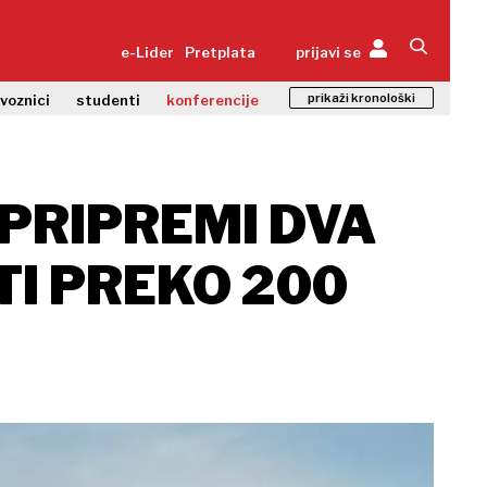
e-Lider
Pretplata
prijavi se
prikaži kronološki
zvoznici
studenti
konferencije
PRIPREMI DVA
I PREKO 200