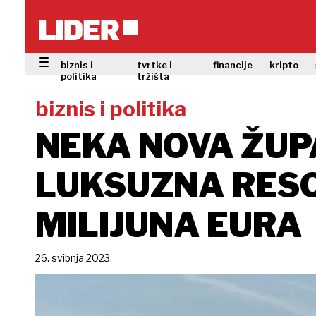
biznis i
tvrtke i
financije
kripto
politika
tržišta
biznis i politika
NEKA NOVA ŽUP
LUKSUZNA RESO
MILIJUNA EURA
26. svibnja 2023.