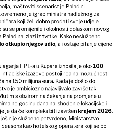
bolja, maštoviti scenarist je Paladini
stovremeno je igrao ministra nadležnog za
oničara koji želi dobro prodati svoje udjele.
o su se promijenile i okolnosti dolaskom novog
 Paladina izlazi iz tvrtke. Kako neslužbeno
do otkupio njegov udio
, ali ostaje pitanje cijene
ulaganja HPL-a u Kupare iznosila je oko
100
 inflacijske izazove postoji realna mogućnost
a na 150 milijuna eura. Kada je došlo do
stvo je ambiciozno najavljivalo završetak
đutim s obzirom na čekanje na promjene u
nimalno godinu dana na ishođenje lokacijske i
je je da će kompleks biti završen
krajem 2026.
 još nije službeno potvrđeno, Ministarstvo
ur Seasons kao hotelskog operatera koji se po