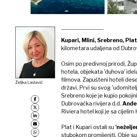
Kupari, Mlini, Srebreno, Plat
kilometara udaljena od Dubro
Osim po predivnoj prirodi, Žu
hotela, objekata 'duhova' idel
filmova. Zapušteni hoteli dese
Željka Laslavić
državi. Prvi su svog 'udomitelj
Srebreno koje je kupio pokojni
Dubrovačka rivijera d.d.
Anđe
Riviera hotel koji je sa cije
Plat i Kupari ostali su
'neželje
stubokom promijeniti. Obje su 