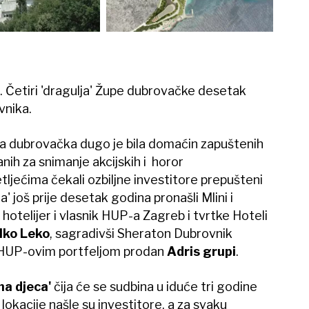
. Četiri 'dragulja' Župe dubrovačke desetak
vnika.
pa dubrovačka dugo je bila domaćin zapuštenih
anih za snimanje akcijskih i horor
tljećima čekali ozbiljne investitore prepušteni
a' još prije desetak godina pronašli Mlini i
 hotelijer i vlasnik HUP-a Zagreb i tvrtke Hoteli
lko Leko
, sagradivši Sheraton Dubrovnik
lim HUP-ovim portfeljom prodan
Adris grupi
.
na djeca'
čija će se sudbina
u iduće tri godine
lokacije našle su investitore, a za svaku