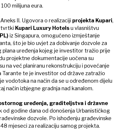
100 milijuna eura.
Aneks II. Ugovora o realizaciji
projekta Kupari
,
 tvrtki
Kupari Luxury Hotels
u vlasništvu
HPL)
iz Singapura, omogućeno izmještanje
nta, što je bio uvjet za dobivanje dozvole za
plana uređenja kojeg je investitor tražio prije
adu projektne dokumentacije uočena su
 na već planiranu rekonstrukciju i povećanje
Tarante te je investitor od države zatražio
ije vodotoka na način da se u određenom dijelu
 taj način izbjegne gradnja nad kanalom.
ostornog uređenja, graditeljstva i državne
rok od godine dana od donošenja Urbanističkog
građevinske dozvole. Po ishođenju građevinske
 48 mjeseci za realizaciju samog projekta.