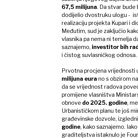
67,5 milijuna
. Da stvar bude 
dodijelio dvostruku ulogu - i
realizaciju projekta Kupari i di
Međutim, sud je zaključio kak
vlasnika pa nema ni temelja da
saznajemo,
investitor bih ra
i čistog suvlasničkog odnosa.
Prvotna procjena vrijednosti 
milijuna eura
no s obzirom na
da se vrijednost radova poveć
promijene vlasništva Ministar
obnove
do 2025. godine
, me
Urbanističkom planu te još mi
građevinske dozvole, izgledni
godine
, kako saznajemo. Iako
graditeljstva istaknulo je Fo