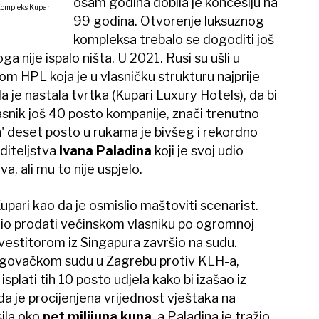
osam godina dobila je koncesiju na
ompleks Kupari
99 godina. Otvorenje luksuznog
kompleksa trebalo se dogoditi još
oga nije ispalo ništa. U 2021. Rusi su ušli u
om HPL koja je u vlasničku strukturu najprije
a je nastala tvrtka (Kupari Luxury Hotels), da bi
snik još 40 posto kompanije, znači trenutno
ih' deset posto u rukama je bivšeg i rekordno
diteljstva
Ivana Paladina
koji je svoj udio
, ali mu to nije uspjelo.
pari kao da je osmislio maštoviti scenarist.
elio prodati većinskom vlasniku po ogromnoj
nvestitorom iz Singapura završio na sudu.
Trgovačkom sudu u Zagrebu protiv KLH-a,
splati tih 10 posto udjela kako bi izašao iz
 da je procijenjena vrijednost vještaka na
ila oko
pet milijuna kuna
, a Paladina je tražio