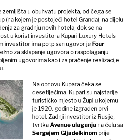
je zemljišta u obuhvatu projekta, od čega se
up (na kojem je postojeći hotel Granda), na dijelu
đenja za gradnju novih hotela, dok se na
ost u korist investitora Kupari Luxury Hotels
im investitor ima potpisan ugovor je
Four
dležno za sklapanje ugovora o raspolaganju
ljenim ugovorima kao i za praćenje realizacije
u.
Na obnovu Kupara čeka se
desetljećima. Kupari su najstarije
turističko mjesto u Župi u kojemu
je 1920. godine izgrađen prvi
hotel. Zadnji investitor iz Rusije,
tvrtka
Avenue ulaganja
na čelu sa
Sergejem Gljadelkinom
prije