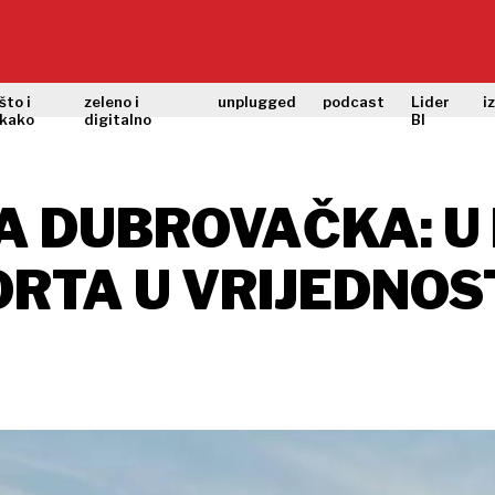
što i
zeleno i
unplugged
podcast
Lider
i
kako
digitalno
BI
A DUBROVAČKA: U 
RTA U VRIJEDNOST