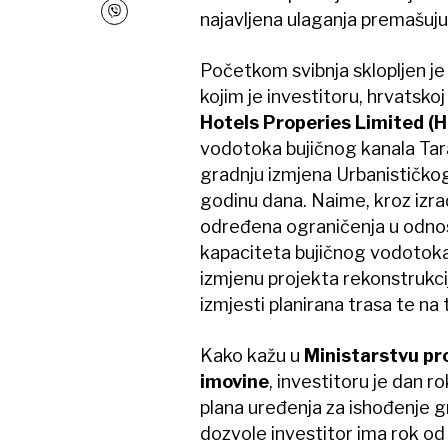
najavljena ulaganja premašuju 
Početkom svibnja sklopljen je 
kojim je investitoru, hrvatskoj
Hotels Properies Limited (
vodotoka bujičnog kanala Tara
gradnju izmjena Urbanističkog 
godinu dana. Naime, kroz izr
određena ograničenja u odnosu
kapaciteta bujičnog vodotoka 
izmjenu projekta rekonstrukc
izmjesti planirana trasa te na
Kako kažu u
Ministarstvu pr
imovine
, investitoru je dan 
plana uređenja za ishođenje 
dozvole investitor ima rok od