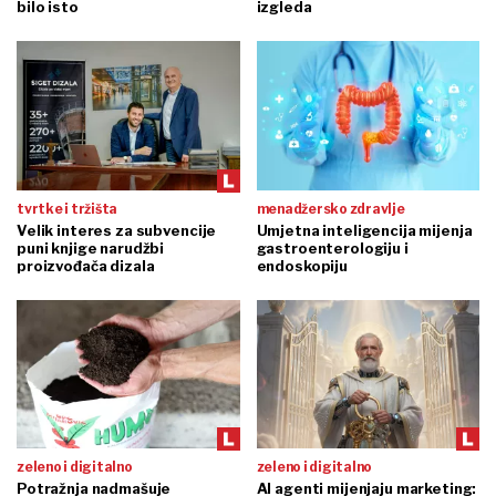
bilo isto
izgleda
tvrtke i tržišta
menadžersko zdravlje
Velik interes za subvencije
Umjetna inteligencija mijenja
puni knjige narudžbi
gastroenterologiju i
proizvođača dizala
endoskopiju
zeleno i digitalno
zeleno i digitalno
Potražnja nadmašuje
AI agenti mijenjaju marketing: