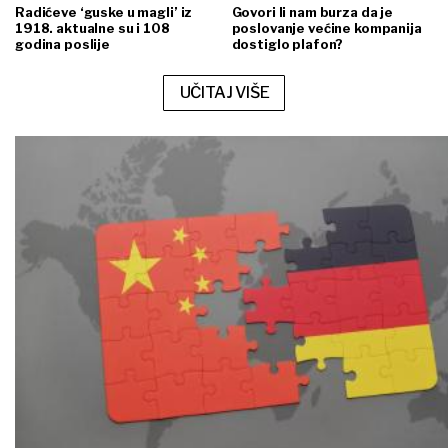
Radićeve ‘guske u magli’ iz
Govori li nam burza da je
1918. aktualne su i 108
poslovanje većine kompanija
godina poslije
dostiglo plafon?
UČITAJ VIŠE