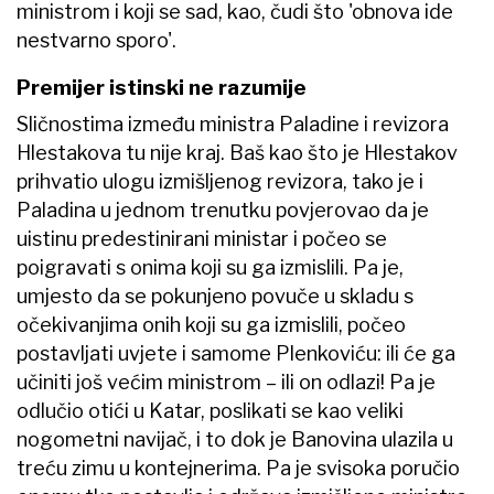
ministrom i koji se sad, kao, čudi što 'obnova ide
nestvarno sporo'.
Premijer istinski ne razumije
Sličnostima između ministra Paladine i revizora
Hlestakova tu nije kraj. Baš kao što je Hlestakov
prihvatio ulogu izmišljenog revizora, tako je i
Paladina u jednom trenutku povjerovao da je
uistinu predestinirani ministar i počeo se
poigravati s onima koji su ga izmislili. Pa je,
umjesto da se pokunjeno povuče u skladu s
očekivanjima onih koji su ga izmislili, počeo
postavljati uvjete i samome Plenkoviću: ili će ga
učiniti još većim ministrom – ili on odlazi! Pa je
odlučio otići u Katar, poslikati se kao veliki
nogometni navijač, i to dok je Banovina ulazila u
treću zimu u kontejnerima. Pa je svisoka poručio