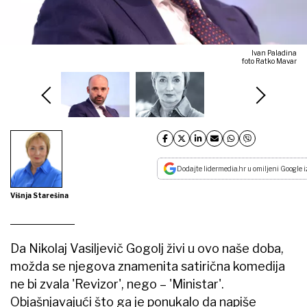
Ivan Paladina
foto Ratko Mavar
Dodajte lidermedia.hr u omiljeni Google i
Višnja Starešina
Da Nikolaj Vasiljevič Gogolj živi u ovo naše doba,
možda se njegova znamenita satirična komedija
ne bi zvala 'Revizor', nego – 'Ministar'.
Objašnjavajući što ga je ponukalo da napiše