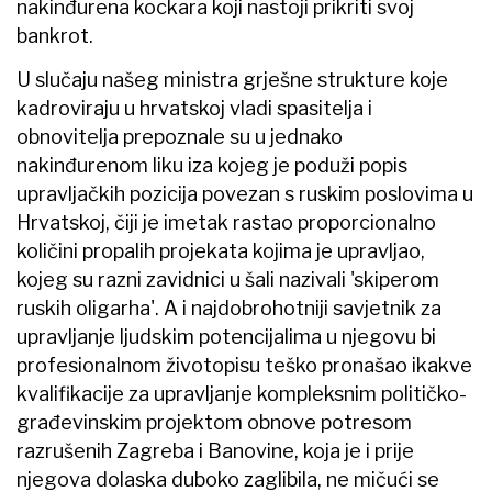
nakinđurena kockara koji nastoji prikriti svoj
bankrot.
U slučaju našeg ministra grješne strukture koje
kadroviraju u hrvatskoj vladi spasitelja i
obnovitelja prepoznale su u jednako
nakinđurenom liku iza kojeg je poduži popis
upravljačkih pozicija povezan s ruskim poslovima u
Hrvatskoj, čiji je imetak rastao proporcionalno
količini propalih projekata kojima je upravljao,
kojeg su razni zavidnici u šali nazivali 'skiperom
ruskih oligarha'. A i najdobrohotniji savjetnik za
upravljanje ljudskim potencijalima u njegovu bi
profesionalnom životopisu teško pronašao ikakve
kvalifikacije za upravljanje kompleksnim političko-
građevinskim projektom obnove potresom
razrušenih Zagreba i Banovine, koja je i prije
njegova dolaska duboko zaglibila, ne mičući se