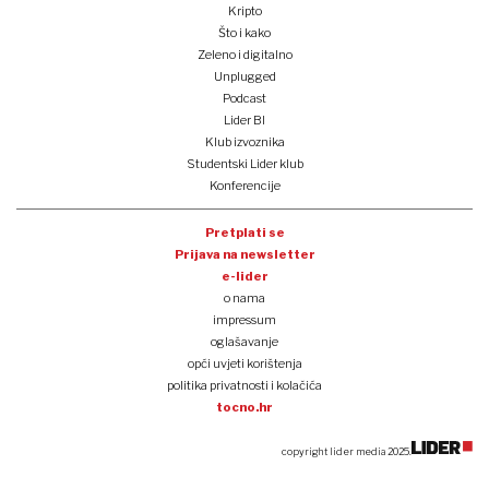
Kripto
Što i kako
Zeleno i digitalno
Unplugged
Podcast
Lider BI
Klub izvoznika
Studentski Lider klub
Konferencije
Pretplati se
Prijava na newsletter
e-lider
o nama
impressum
oglašavanje
opći uvjeti korištenja
politika privatnosti i kolačića
tocno.hr
copyright lider media 2025.