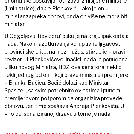
onomu tko postavlja i održava izmišljene ministre
(i ministrice), dakle Plenkoviću: ako je on –
ministar zapreka obnovi, onda on više ne mora biti
ministar.
U Gogoljevu 'Revizoru' puku je na kraju ipak ostala
nada. Nakon razotkrivanja koruptivne ljigavosti
provincijske elite, na njezin užas, stigao je – pravi
revizor. U Plenkovićevoj inačici, nada je ponuđena
u liku novog Ministra, HDZ-ova senatora, neki bi
rekli jednog od onih koji prave ministre i premijere
– Branka Bačića. Bačić dolazi kao Ministar
Spasitelj, sa svim potrebnim ovlastima i punom
premijerovom potporom da organizira provede
obnovu. Jer, time spašava Andreja Plenkovića. U
vrlo personaliziranoj državi, u tome je nada.