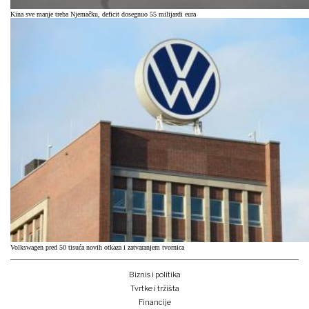
Kina sve manje treba Njemačku, deficit dosegnuo 55 milijardi eura
Volkswagen pred 50 tisuća novih otkaza i zatvaranjem tvornica
Biznis i politika
Tvrtke i tržišta
Financije