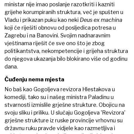
ministar nije imao poslanje razotkriti i kazniti
grijehe korumpiranih struktura, već je spušten u
Vladu i prikazan puku kao neki
Deus ex machina
koji će riješiti obnovu od posljedica potresa u
Zagrebu i na Banovini. Svojim nadnaravnim
vještinama riješit će sve ono što je zbog
politikantstva, nekompetencije i grijeha struktura
do njegova ukazanja bilo blokirano više od godinu
dana.
Čuđenju nema mjesta
No baš kao Gogoljeva revizora Hlestakova u
komediji, tako su i našeg ministra Paladinu u
stvarnosti izmislile grješne strukture. Obojicu na
svoju sliku i priliku. U slučaju Gogoljeva 'Revizora'
grješne strukture iz ruske provincije vrhovnu su
državnu ruku pravde vidjele kao razmetljiva i