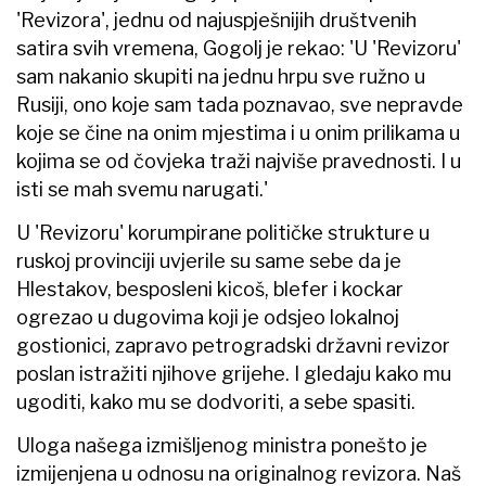
'Revizora', jednu od najuspješnijih društvenih
satira svih vremena, Gogolj je rekao: 'U 'Revizoru'
sam nakanio skupiti na jednu hrpu sve ružno u
Rusiji, ono koje sam tada poznavao, sve nepravde
koje se čine na onim mjestima i u onim prilikama u
kojima se od čovjeka traži najviše pravednosti. I u
isti se mah svemu narugati.'
U 'Revizoru' korumpirane političke strukture u
ruskoj provinciji uvjerile su same sebe da je
Hlestakov, besposleni kicoš, blefer i kockar
ogrezao u dugovima koji je odsjeo lokalnoj
gostionici, zapravo petrogradski državni revizor
poslan istražiti njihove grijehe. I gledaju kako mu
ugoditi, kako mu se dodvoriti, a sebe spasiti.
Uloga našega izmišljenog ministra ponešto je
izmijenjena u odnosu na originalnog revizora. Naš