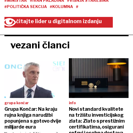
#MINISTAR
#IVAN PALADINA
#VIŠNJA STAREŠINA
#POLITIČKA SEKCIJA
#KOLUMNA
#
čitajte lider u digitalnom izdanju
vezani članci
grupa končar
info
Grupa Končar: Na kraju
Novi standard kvalitete
rujna knjiga narudžbi
na tržištu investicijskog
popunjena s gotovo dvije
zlata: Zlato s prestižnim
milijarde eura
certifikatima, osigurani
sefovi i osobna dostava