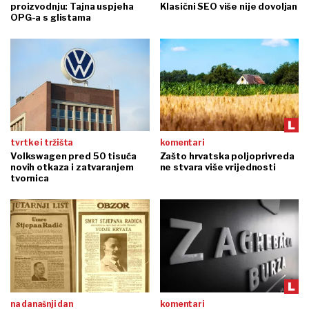
proizvodnju: Tajna uspjeha
Klasični SEO više nije dovoljan
OPG-a s glistama
tvrtke i tržišta
komentari
Volkswagen pred 50 tisuća
Zašto hrvatska poljoprivreda
novih otkaza i zatvaranjem
ne stvara više vrijednosti
tvornica
na današnji dan
komentari