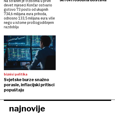
Na stranim je tržištima u prvih
devet mjeseci Končar ostvario
gotovo 73 posto od ukupnih
734,6 milijuna eura prihoda,
odnosno 133,5 milijuna eura više
nego u istome prošlogodišnjem
razdoblju
biznis i politika
Svjetske burze snažno
porasle, inflacijski pritisci
popuštaju
najnovije