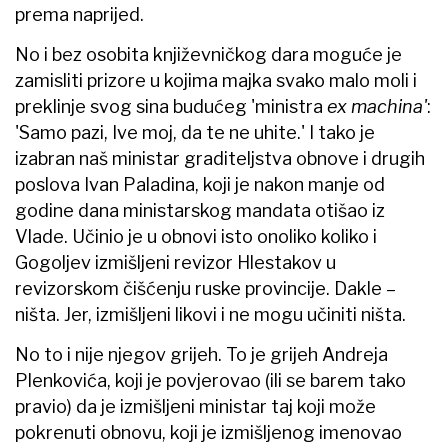
prema naprijed.
No i bez osobita književničkog dara moguće je
zamisliti prizore u kojima majka svako malo moli i
preklinje svog sina budućeg 'ministra
ex machina'
:
'Samo pazi, Ive moj, da te ne uhite.' I tako je
izabran naš ministar graditeljstva obnove i drugih
poslova Ivan Paladina, koji je nakon manje od
godine dana ministarskog mandata otišao iz
Vlade. Učinio je u obnovi isto onoliko koliko i
Gogoljev izmišljeni revizor Hlestakov u
revizorskom čišćenju ruske provincije. Dakle –
ništa. Jer, izmišljeni likovi i ne mogu učiniti ništa.
No to i nije njegov grijeh. To je grijeh Andreja
Plenkovića, koji je povjerovao (ili se barem tako
pravio) da je izmišljeni ministar taj koji može
pokrenuti obnovu, koji je izmišljenog imenovao