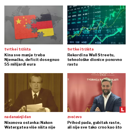
tvrtke i tržišta
tvrtke i tržišta
Kina sve manje treba
Rekordi na Wall Streetu,
Njemačku, deficit dosegnuo
tehnološke dionice ponovno
55 milijardi eura
rastu
na današnji dan
zvečevo
Nixonova ostavka: Nakon
Prihod pada, gubitak raste,
Watergatea više ništa nije
ali nije sve tako crno kao što