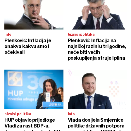
info
biznis i politika
Plenković: Inflacija je
Plenković: Inflacija na
onakva kakvu smo i
najnižoj razini u tri godine,
očekivali
neće biti većih
poskupljenja struje i plina
biznis i politika
info
HUP objavio prijedloge
Vlada donijela Smjernice
Vladi za rast BDP-a,
politike državnih potpora