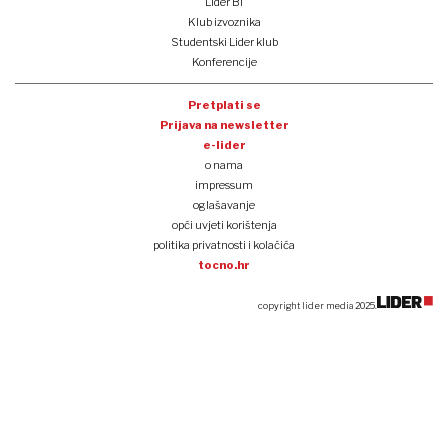
Lider BI
Klub izvoznika
Studentski Lider klub
Konferencije
Pretplati se
Prijava na newsletter
e-lider
o nama
impressum
oglašavanje
opći uvjeti korištenja
politika privatnosti i kolačića
tocno.hr
copyright lider media 2025.