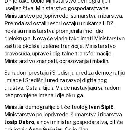
DP je tako dobio Ministarstvo demografije i
useljeništva, Ministarstvo gospodarstva te
Ministarstvo poljoprivrede, šumarstva i ribarstva.
Premda svi ostali resori ostaju u rukama HDZ,
neka su ministarstva promijenila ime i dio
djelokruga. Nova će vlada tako imati Ministarstvo
zaštite okoliša i zelene tranzicije, Ministarstvo
pravosuđa, uprave i digitalne transformacije,
Ministarstvo znanosti, obrazovanja i mladih.
Sa radom prestaju i Središnju ured za demografiju
i mlade i Središnji ured za razvoj digitalnog
društva. Ostala tijela Vlade nastavljaju sa radom
bez promjene imena i djelokruga.
Ministar demografije bit će teolog
Ivan Šipić
,
Ministarstvo poljoprivrede, šumarstva i ribarstva
Josip Dabro
, a novi ministar gospodarstva, bit će
odvjetnik
Ante Šušnjar
. On je član