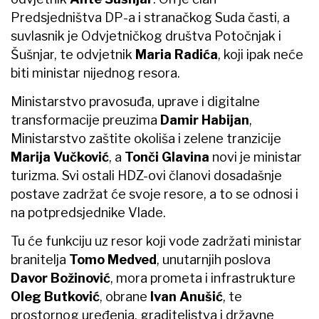
Predsjedništva DP-a i stranačkog Suda časti, a
suvlasnik je Odvjetničkog društva Potočnjak i
Šušnjar, te odvjetnik
Maria Radića
, koji ipak neće
biti ministar nijednog resora.
Ministarstvo pravosuđa, uprave i digitalne
transformacije preuzima
Damir Habijan
,
Ministarstvo zaštite okoliša i zelene tranzicije
Marija Vučković
, a
Tonči Glavina
novi je ministar
turizma. Svi ostali HDZ-ovi članovi dosadašnje
postave zadržat će svoje resore, a to se odnosi i
na potpredsjednike Vlade.
Tu će funkciju uz resor koji vode zadržati ministar
branitelja
Tomo Medved
, unutarnjih poslova
Davor Božinović
, mora prometa i infrastrukture
Oleg Butković
, obrane
Ivan Anušić
, te
prostornog uređenja, graditeljstva i državne