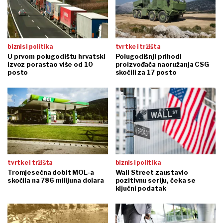
biznis i politika
tvrtke i tržišta
U prvom polugodištu hrvatski
Polugodišnji prihodi
izvoz porastao više od 10
proizvođača naoružanja CSG
posto
skočili za 17 posto
tvrtke i tržišta
biznis i politika
Tromjesečna dobit MOL-a
Wall Street zaustavio
skočila na 786 milijuna dolara
pozitivnu seriju, čeka se
ključni podatak