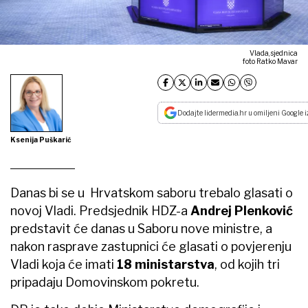
Vlada, sjednica
foto Ratko Mavar
Dodajte lidermedia.hr u omiljeni Google i
Ksenija Puškarić
Danas bi se u Hrvatskom saboru trebalo glasati o
novoj Vladi. Predsjednik HDZ-a
Andrej Plenković
predstavit će danas u Saboru nove ministre, a
nakon rasprave zastupnici će glasati o povjerenju
Vladi koja će imati
18 ministarstva
, od kojih tri
pripadaju Domovinskom pokretu.