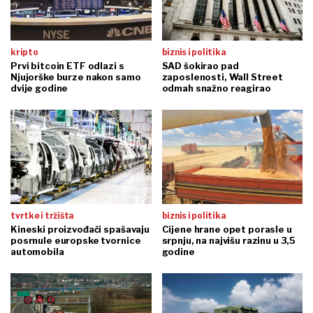
kripto
biznis i politika
Prvi bitcoin ETF odlazi s
SAD šokirao pad
Njujorške burze nakon samo
zaposlenosti, Wall Street
dvije godine
odmah snažno reagirao
tvrtke i tržišta
biznis i politika
Kineski proizvođači spašavaju
Cijene hrane opet porasle u
posrnule europske tvornice
srpnju, na najvišu razinu u 3,5
automobila
godine