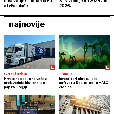
dosezanje standarda EU-
za razdoblje od 2024. do
a i više plaće
2026.
najnovije
tvrtke i tržišta
financije
Hrvatska dobila najvećeg
Investitori okreću leđa
proizvođača higijenskog
softveru: Kapital seli u HALO
papira u regiji
dionice