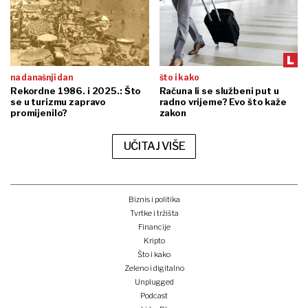
na današnji dan
što i kako
Rekordne 1986. i 2025.: Što
Računa li se službeni put u
se u turizmu zapravo
radno vrijeme? Evo što kaže
promijenilo?
zakon
UČITAJ VIŠE
Biznis i politika
Tvrtke i tržišta
Financije
Kripto
Što i kako
Zeleno i digitalno
Unplugged
Podcast