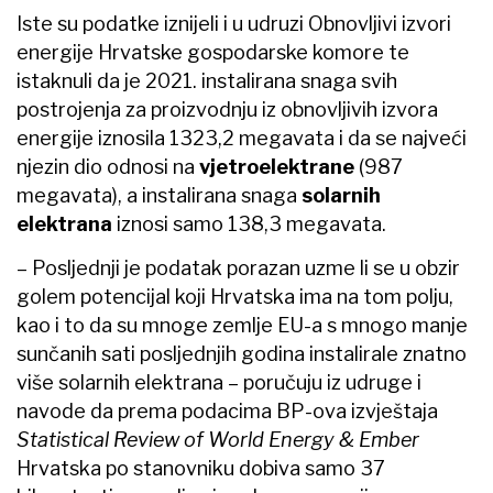
Iste su podatke iznijeli i u udruzi Obnovljivi izvori
energije Hrvatske gospodarske komore te
istaknuli da je 2021. instalirana snaga svih
postrojenja za proizvodnju iz obnovljivih izvora
energije iznosila 1323,2 megavata i da se najveći
njezin dio odnosi na
vjetroelektrane
(987
megavata), a instalirana snaga
solarnih
elektrana
iznosi samo 138,3 megavata.
– Posljednji je podatak porazan uzme li se u obzir
golem potencijal koji Hrvatska ima na tom polju,
kao i to da su mnoge zemlje EU-a s mnogo manje
sunčanih sati posljednjih godina instalirale znatno
više solarnih elektrana – poručuju iz udruge i
navode da prema podacima BP-ova izvještaja
Statistical Review of World Energy & Ember
Hrvatska po stanovniku dobiva samo 37