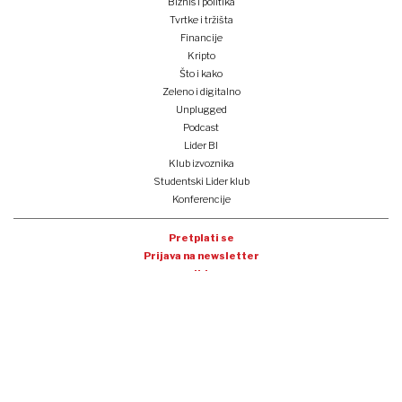
Biznis i politika
Tvrtke i tržišta
Financije
Kripto
Što i kako
Zeleno i digitalno
Unplugged
Podcast
Lider BI
Klub izvoznika
Studentski Lider klub
Konferencije
Pretplati se
Prijava na newsletter
e-lider
o nama
impressum
oglašavanje
opći uvjeti korištenja
politika privatnosti i kolačića
tocno.hr