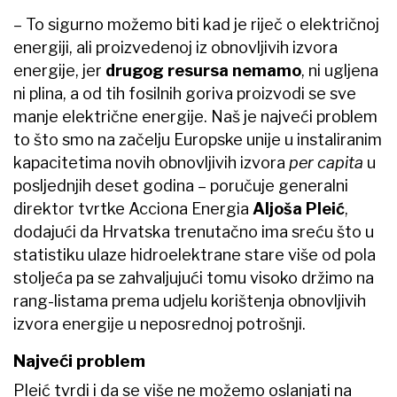
– To sigurno možemo biti kad je riječ o električnoj
energiji, ali proizvedenoj iz obnovljivih izvora
energije, jer
drugog resursa nemamo
, ni ugljena
ni plina, a od tih fosilnih goriva proizvodi se sve
manje električne energije. Naš je najveći problem
to što smo na začelju Europske unije u instaliranim
kapacitetima novih obnovljivih izvora
per capita
u
posljednjih deset godina – poručuje generalni
direktor tvrtke Acciona Energia
Aljoša Pleić
,
dodajući da Hrvatska trenutačno ima sreću što u
statistiku ulaze hidroelektrane stare više od pola
stoljeća pa se zahvaljujući tomu visoko držimo na
rang-listama prema udjelu korištenja obnovljivih
izvora energije u neposrednoj potrošnji.
Najveći problem
Pleić tvrdi i da se više ne možemo oslanjati na