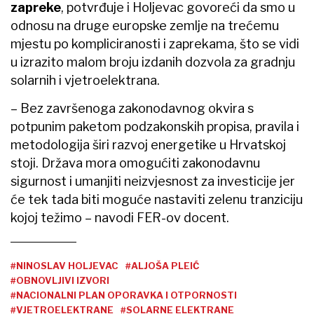
zapreke
, potvrđuje i Holjevac govoreći da smo u
odnosu na druge europske zemlje na trećemu
mjestu po kompliciranosti i zaprekama, što se vidi
u izrazito malom broju izdanih dozvola za gradnju
solarnih i vjetroelektrana.
– Bez završenoga zakonodavnog okvira s
potpunim paketom podzakonskih propisa, pravila i
metodologija širi razvoj energetike u Hrvatskoj
stoji. Država mora omogućiti zakonodavnu
sigurnost i umanjiti neizvjesnost za investicije jer
će tek tada biti moguće nastaviti zelenu tranziciju
kojoj težimo – navodi FER-ov docent.
#NINOSLAV HOLJEVAC
#ALJOŠA PLEIĆ
#OBNOVLJIVI IZVORI
#NACIONALNI PLAN OPORAVKA I OTPORNOSTI
#VJETROELEKTRANE
#SOLARNE ELEKTRANE