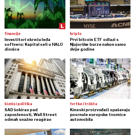
financije
kripto
Investitori okreću leđa
Prvi bitcoin ETF odlazi s
softveru: Kapital seli u HALO
Njujorške burze nakon samo
dionice
dvije godine
biznis i politika
tvrtke i tržišta
SAD šokirao pad
Kineski proizvođači spašavaju
zaposlenosti, Wall Street
posrnule europske tvornice
odmah snažno reagirao
automobila