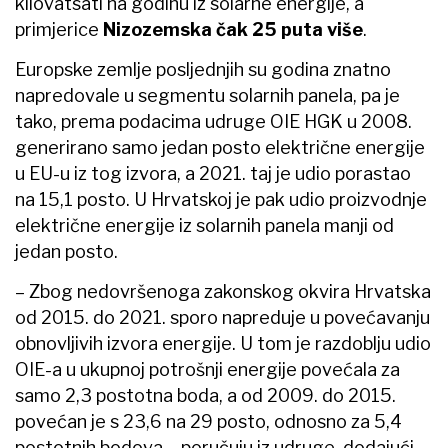
kilovatsati na godinu iz solarne energije, a
primjerice
Nizozemska čak 25 puta više
.
Europske zemlje posljednjih su godina znatno
napredovale u segmentu solarnih panela, pa je
tako, prema podacima udruge OIE HGK u 2008.
generirano samo jedan posto električne energije
u EU-u iz tog izvora, a 2021. taj je udio porastao
na 15,1 posto. U Hrvatskoj je pak udio proizvodnje
električne energije iz solarnih panela manji od
jedan posto.
– Zbog nedovršenoga zakonskog okvira Hrvatska
od 2015. do 2021. sporo napreduje u povećavanju
obnovljivih izvora energije. U tom je razdoblju udio
OIE-a u ukupnoj potrošnji energije povećala za
samo 2,3 postotna boda, a od 2009. do 2015.
povećan je s 23,6 na 29 posto, odnosno za 5,4
postotnih bodova – poručuju iz udruge, dodajući