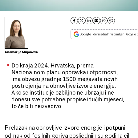
Dodajte lidermedia.hr u omiljeni Google i
Anamarija Mujanović
Do kraja 2024. Hrvatska, prema
Nacionalnom planu oporavka i otpornosti,
ima obvezu gradnje 1500 megavata novih
postrojenja na obnovljive izvore energije.
Ako se institucije ozbiljno ne ubrzaju i ne
donesu sve potrebne propise idućih mjeseci,
to će biti neizvedivo
Prelazak na obnovljive izvore energije i potpuni
odmak od fosilnih goriva posljednjih su godina cilj