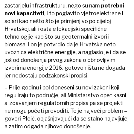
zastarjelu infrastrukturu, nego su nam
potrebni
novi kapaciteti
, i to poglavito vjetroelektrane i
solari kao nešto što je primjenjivo po cijeloj
Hrvatskoj, ali i ostale lokacijski specifične
tehnologije kao što su geotermalni izvori i
biomasa. I on je potvrdio da je Hrvatska neto
uvoznica električne energije, a naglasio je i da se
još od donošenja prvog zakona o obnovljivim
izvorima energije 2016. gotovo ništa ne događa
jer nedostaju podzakonski propisi.
– Prije godinu i pol doneseni su novi zakoni koji
reguliraju to područje, ali Ministarstvo opet kasni
s izdavanjem regulatornih propisa pa se projekti
ne mogu početi provoditi. To je najveći problem –
govori Pleić, objašnjavajući da se stalno najavljuje,
a zatim odgađa njihovo donošenje.