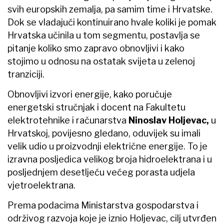
svih europskih zemalja, pa samim time i Hrvatske.
Dok se vladajući kontinuirano hvale koliki je pomak
Hrvatska učinila u tom segmentu, postavlja se
pitanje koliko smo zapravo obnovljivi i kako
stojimo u odnosu na ostatak svijeta u zelenoj
tranziciji.
Obnovljivi izvori energije, kako poručuje
energetski stručnjak i docent na Fakultetu
elektrotehnike i računarstva
Ninoslav Holjevac,
u
Hrvatskoj, povijesno gledano, oduvijek su imali
velik udio u proizvodnji električne energije. To je
izravna posljedica velikog broja hidroelektrana i u
posljednjem desetljeću većeg porasta udjela
vjetroelektrana.
Prema podacima Ministarstva gospodarstva i
održivog razvoja koje je iznio Holjevac, cilj utvrđen