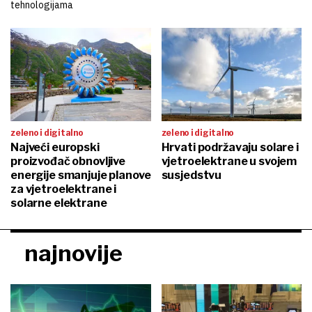
tehnologijama
zeleno i digitalno
zeleno i digitalno
Najveći europski
Hrvati podržavaju solare i
proizvođač obnovljive
vjetroelektrane u svojem
energije smanjuje planove
susjedstvu
za vjetroelektrane i
solarne elektrane
najnovije