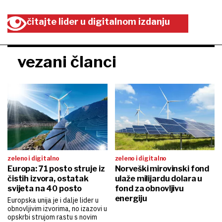
čitajte lider u digitalnom izdanju
vezani članci
zeleno i digitalno
zeleno i digitalno
Europa: 71 posto struje iz
Norveški mirovinski fond
čistih izvora, ostatak
ulaže milijardu dolara u
svijeta na 40 posto
fond za obnovljivu
energiju
Europska unija je i dalje lider u
obnovljivim izvorima, no izazovi u
opskrbi strujom rastu s novim