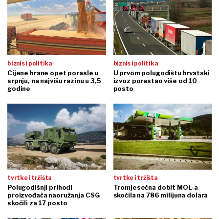
biznis i politika
biznis i politika
Cijene hrane opet porasle u
U prvom polugodištu hrvatski
srpnju, na najvišu razinu u 3,5
izvoz porastao više od 10
godine
posto
tvrtke i tržišta
tvrtke i tržišta
Polugodišnji prihodi
Tromjesečna dobit MOL-a
proizvođača naoružanja CSG
skočila na 786 milijuna dolara
skočili za 17 posto