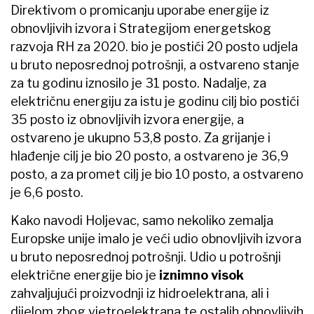
Direktivom o promicanju uporabe energije iz
obnovljivih izvora i Strategijom energetskog
razvoja RH za 2020. bio je postići 20 posto udjela
u bruto neposrednoj potrošnji, a ostvareno stanje
za tu godinu iznosilo je 31 posto. Nadalje, za
električnu energiju za istu je godinu cilj bio postići
35 posto iz obnovljivih izvora energije, a
ostvareno je ukupno 53,8 posto. Za grijanje i
hlađenje cilj je bio 20 posto, a ostvareno je 36,9
posto, a za promet cilj je bio 10 posto, a ostvareno
je 6,6 posto.
Kako navodi Holjevac, samo nekoliko zemalja
Europske unije imalo je veći udio obnovljivih izvora
u bruto neposrednoj potrošnji. Udio u potrošnji
električne energije bio je
iznimno visok
zahvaljujući proizvodnji iz hidroelektrana, ali i
dijelom zbog vjetroelektrana te ostalih obnovljivih