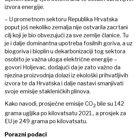
izvora energije.
– U prometnom sektoru Republika Hrvatska
poput još nekoliko zemalja nije ostvarila zacrtani
cilj koji je bio obvezujući za sve zemlje članice. Tu
je i dalje dominantna upotreba fosilnih goriva, a uz
biogoriva i bioplin u dekarbonizaciji tog sektora
osobito je važna uloga električne energije –
govori Holjevac, dodajući da je zato važno da
njezina proizvodnja dolazi iz ekološki prihvatljivih
izvora te da Hrvatska i dalje nastavi smanjivati
svoje emisije stakleničkih plinova.
Kako navodi, prosječne emisije CO
bile su 142
2
grama ugljika po kilovatsatu
2021., a prosjek za
EU je 249 grama po kilovatsatu.
Porazni podaci