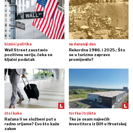
biznis i politika
na današnji dan
Wall Street zaustavio
Rekordne 1986. i 2025.: Što
pozitivnu seriju, čeka se
se u turizmu zapravo
ključni podatak
promijenilo?
što i kako
tvrtke i tržišta
Računa li se službeni put u
Tko je osam najvećih
radno vrijeme? Evo što kaže
investitora iz BiH u Hrvatskoj
zakon