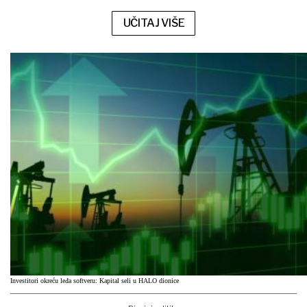
UČITAJ VIŠE
Investitori okreću leđa softveru: Kapital seli u HALO dionice