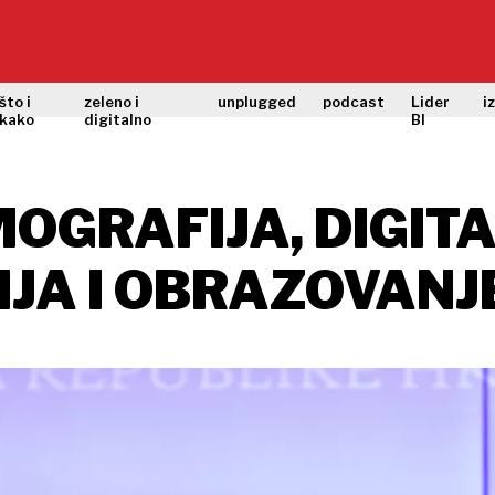
što i
zeleno i
unplugged
podcast
Lider
i
kako
digitalno
BI
OGRAFIJA, DIGITA
JA I OBRAZOVANJE