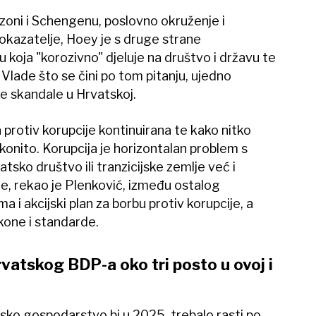
zoni i Schengenu, poslovno okruženje i
kazatelje, Hoey je s druge strane
u koja "korozivno" djeluje na društvo i državu te
Vlade što se čini po tom pitanju, ujedno
e skandale u Hrvatskoj.
 protiv korupcije kontinuirana te kako nitko
konito. Korupcija je horizontalan problem s
sko društvo ili tranzicijske zemlje već i
e, rekao je Plenković, između ostalog
i akcijski plan za borbu protiv korupcije, a
akone i standarde.
vatskog BDP-a oko tri posto u ovoj i
ko gospodarstvo bi u 2025. trebalo rasti po