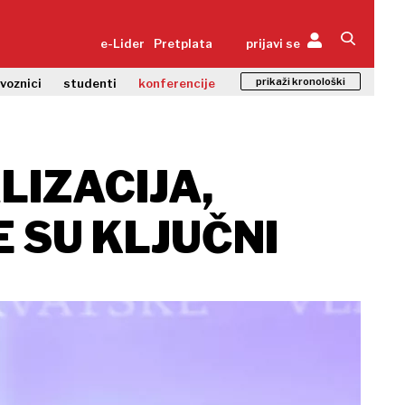
e-Lider
Pretplata
prijavi se
prikaži kronološki
zvoznici
studenti
konferencije
LIZACIJA,
 SU KLJUČNI