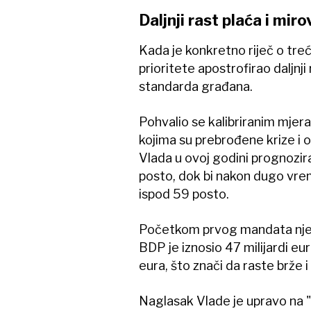
Daljnji rast plaća i miro
Kada je konkretno riječ o tr
prioritete apostrofirao daljnji 
standarda građana.
Pohvalio se kalibriranim mjera
kojima su prebrođene krize i 
Vlada u ovoj godini prognozira
posto, dok bi nakon dugo vre
ispod 59 posto.
Početkom prvog mandata njeg
BDP je iznosio 47 milijardi eu
eura, što znači da raste brže i
Naglasak Vlade je upravo na "