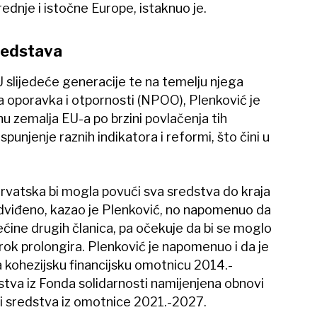
ednje i istočne Europe, istaknuo je.
redstava
U slijedeće generacije te na temelju njega
oporavka i otpornosti (NPOO), Plenković je
hu zemalja EU-a po brzini povlačenja tih
punjenje raznih indikatora i reformi, što čini u
Hrvatska bi mogla povući sva sredstva do kraja
edviđeno, kazao je Plenković, no napomenuo da
većine drugih članica, pa očekuje da bi se moglo
rok prolongira. Plenković je napomenuo i da je
a kohezijsku financijsku omotnicu 2014.-
dstva iz Fonda solidarnosti namijenjena obnovi
 i sredstva iz omotnice 2021.-2027.