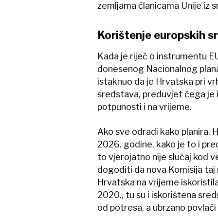
zemljama članicama Unije iz sr
Korištenje europskih s
Kada je riječ o instrumentu E
donesenog Nacionalnog plana 
istaknuo da je Hrvatska pri vr
sredstava, preduvjet čega je is
potpunosti i na vrijeme.
Ako sve odradi kako planira, 
2026. godine, kako je to i pr
to vjerojatno nije slučaj kod 
dogoditi da nova Komisija taj 
Hrvatska na vrijeme iskoristil
2020., tu su i iskorištena sre
od potresa, a ubrzano povlači