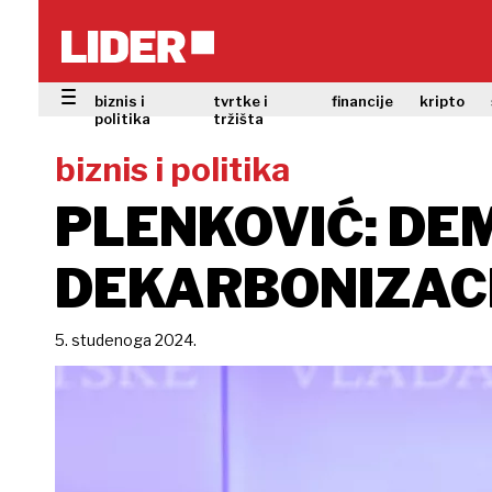
biznis i
tvrtke i
financije
kripto
politika
tržišta
biznis i politika
PLENKOVIĆ: DEM
DEKARBONIZACI
5. studenoga 2024.