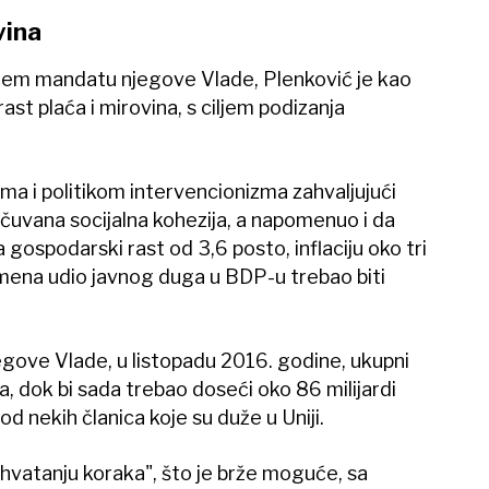
vina
ećem mandatu njegove Vlade, Plenković je kao
rast plaća i mirovina, s ciljem podizanja
ma i politikom intervencionizma zahvaljujući
očuvana socijalna kohezija, a napomenuo i da
 gospodarski rast od 3,6 posto, inflaciju oko tri
mena udio javnog duga u BDP-u trebao biti
ove Vlade, u listopadu 2016. godine, ukupni
ra, dok bi sada trebao doseći oko 86 milijardi
 od nekih članica koje su duže u Uniji.
hvatanju koraka", što je brže moguće, sa