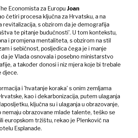
 The Economista za Europu
Joan
ao četiri procesa ključna za Hrvatsku, a na
evitalizacija, s obzirom da je demografija
ruštva te pitanje budućnosti'. U tom kontekstu,
na i promjena mentaliteta, s obzirom na stil
izam i sebičnost, posljedica čega je i manje
e da je Vlada osnovala i posebno ministarstvo
ije, a također donosi i niz mjera koje bi trebale
e djece.
formacija i 'hvatanje koraka' s onim zemljama
 Hrvatske, kao i dekarbonizacija, putem ulaganja
Naposljetku, ključna su i ulaganja u obrazovanje,
ko nemaju obrazovane mlade talente, teško se
li europskom tržištu, rekao je Plenković na
otelu Esplanade.