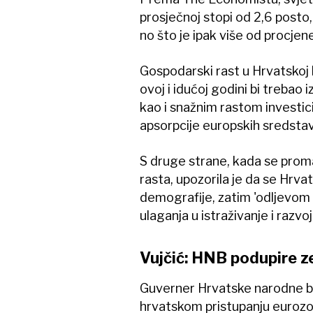
prosječnoj stopi od 2,6 posto,
no što je ipak više od procjen
Gospodarski rast u Hrvatskoj b
ovoj i idućoj godini bi trebao 
kao i snažnim rastom investici
apsorpcije europskih sredstav
S druge strane, kada se pro
rasta, upozorila je da se Hr
demografije, zatim 'odljevom 
ulaganja u istraživanje i razvoj
Vujčić: HNB podupire ze
Guverner Hrvatske narodne ba
hrvatskom pristupanju eurozo