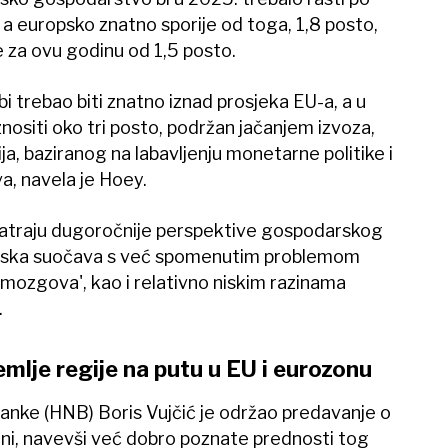
 a europsko znatno sporije od toga, 1,8 posto,
e za ovu godinu od 1,5 posto.
i trebao biti znatno iznad prosjeka EU-a, a u
iznositi oko tri posto, podržan jačanjem izvoza,
ja, baziranog na labavljenju monetarne politike i
a, navela je Hoey.
matraju dugoročnije perspektive gospodarskog
vatska suočava s već spomenutim problemom
mozgova', kao i relativno niskim razinama
.
mlje regije na putu u EU i eurozonu
nke (HNB) Boris Vujčić je održao predavanje o
ni, navevši već dobro poznate prednosti tog