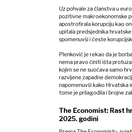
Uz pohvale za članstva u euro
pozitivne makroekonomske po
apostrofirala korupciju kao on
upitala predsjednika hrvatske 
spomenuvši i česte korupcijsk
Plenković je rekao da je borba
nema pravo činiti išta protuza
kojim se ne suočava samo hrvat
razvijene zapadne demokracij
napomenuvši kako Hrvatska ima 
tome je prilagodila i brojne z
The Economist: Rast hr
2025. godini
Prema The Economistu, svjets