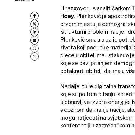
U razgovoru s analitičarkom
Hoey
, Plenković je apostrofir
prvom mjestu je demografska r
'strukturni problem nacije i d
Plenković smatra da je potreb
života koji podupire materijal
djece u obiteljima. Istaknuo j
koje se bavi pitanjem demograf
potaknuti obitelji da imaju viš
Nadalje, tu je digitalna trans
koje su po tom pitanju ispred
u obnovljive izvore energije. 
s obzirom da manje nacije, a
mogu natjecati na svjetskom i
konferenciji u zagrebačkom h