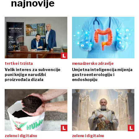
najnovije
tvrtke i tržišta
menadžersko zdravlje
Velik interes za subvencije
Umjetna inteligencija mijenja
puni knjige narudžbi
gastroenterologiju i
proizvođača dizala
endoskopiju
zeleno i digitalno
zeleno i digitalno