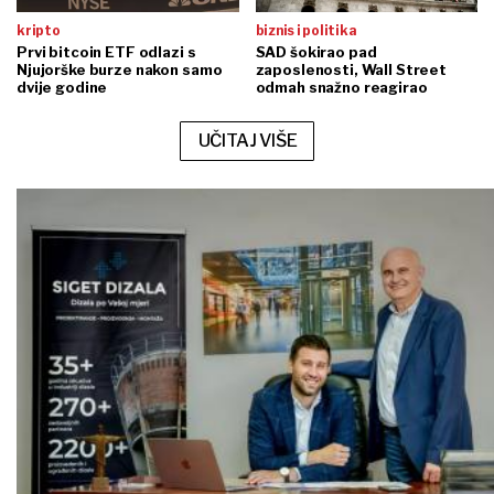
kripto
biznis i politika
Prvi bitcoin ETF odlazi s
SAD šokirao pad
Njujorške burze nakon samo
zaposlenosti, Wall Street
dvije godine
odmah snažno reagirao
UČITAJ VIŠE