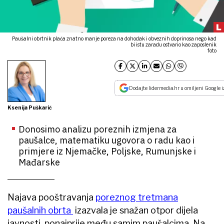
Paušalni obrtnik plaća znatno manje poreza na dohodak i obveznih doprinosa nego kad
bi istu zaradu ostvario kao zaposlenik
foto
Dodajte lidermedia.hr u omiljeni Google i
Ksenija Puškarić
Donosimo analizu poreznih izmjena za
paušalce, matematiku ugovora o radu kao i
primjere iz Njemačke, Poljske, Rumunjske i
Mađarske
Najava pooštravanja
poreznog tretmana
paušalnih obrta
izazvala je snažan otpor dijela
javnosti, ponajprije među samim paušalcima. Na