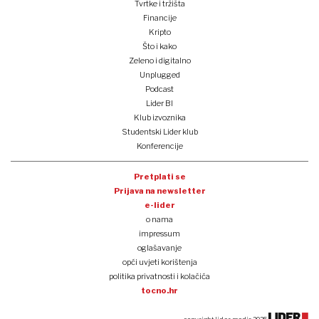
Tvrtke i tržišta
Financije
Kripto
Što i kako
Zeleno i digitalno
Unplugged
Podcast
Lider BI
Klub izvoznika
Studentski Lider klub
Konferencije
Pretplati se
Prijava na newsletter
e-lider
o nama
impressum
oglašavanje
opći uvjeti korištenja
politika privatnosti i kolačića
tocno.hr