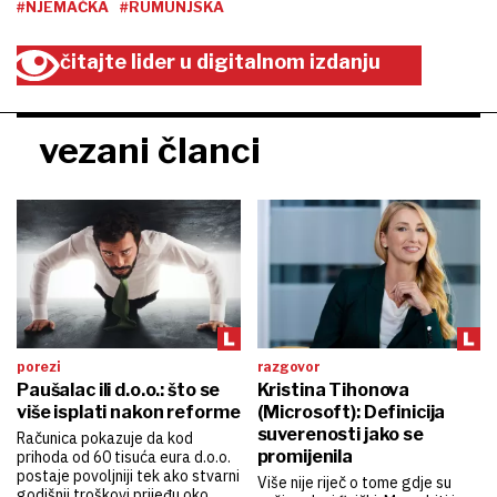
#NJEMAČKA
#RUMUNJSKA
čitajte lider u digitalnom izdanju
vezani članci
porezi
razgovor
Paušalac ili d.o.o.: što se
Kristina Tihonova
više isplati nakon reforme
(Microsoft): Definicija
suverenosti jako se
Računica pokazuje da kod
promijenila
prihoda od 60 tisuća eura d.o.o.
postaje povoljniji tek ako stvarni
Više nije riječ o tome gdje su
godišnji troškovi prijeđu oko