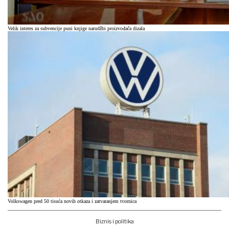
Velik interes za subvencije puni knjige narudžbi proizvođača dizala
Volkswagen pred 50 tisuća novih otkaza i zatvaranjem tvornica
Biznis i politika