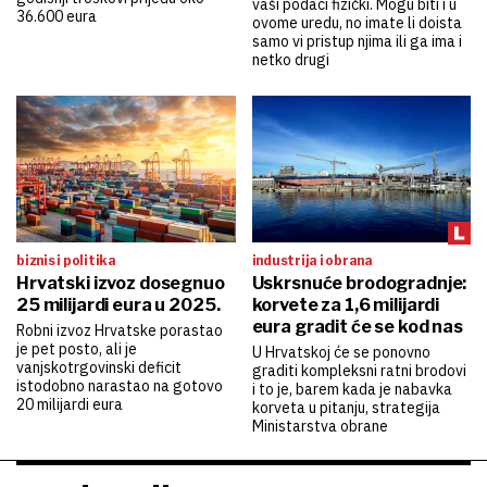
vaši podaci fizički. Mogu biti i u
36.600 eura
ovome uredu, no imate li doista
samo vi pristup njima ili ga ima i
netko drugi
biznis i politika
industrija i obrana
Hrvatski izvoz dosegnuo
Uskrsnuće brodogradnje:
25 milijardi eura u 2025.
korvete za 1,6 milijardi
eura gradit će se kod nas
Robni izvoz Hrvatske porastao
je pet posto, ali je
U Hrvatskoj će se ponovno
vanjskotrgovinski deficit
graditi kompleksni ratni brodovi
istodobno narastao na gotovo
i to je, barem kada je nabavka
20 milijardi eura
korveta u pitanju, strategija
Ministarstva obrane