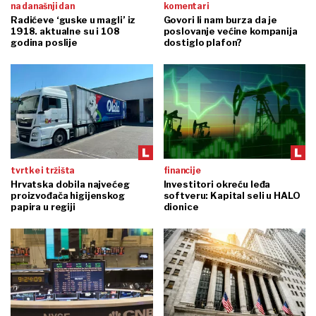
na današnji dan
komentari
Radićeve ‘guske u magli’ iz
Govori li nam burza da je
1918. aktualne su i 108
poslovanje većine kompanija
godina poslije
dostiglo plafon?
tvrtke i tržišta
financije
Hrvatska dobila najvećeg
Investitori okreću leđa
proizvođača higijenskog
softveru: Kapital seli u HALO
papira u regiji
dionice