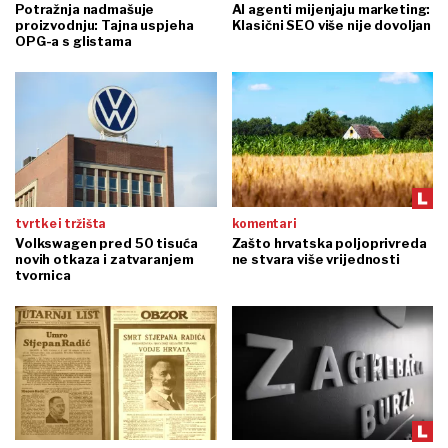
Potražnja nadmašuje
AI agenti mijenjaju marketing:
proizvodnju: Tajna uspjeha
Klasični SEO više nije dovoljan
OPG-a s glistama
tvrtke i tržišta
komentari
Volkswagen pred 50 tisuća
Zašto hrvatska poljoprivreda
novih otkaza i zatvaranjem
ne stvara više vrijednosti
tvornica