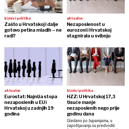
biznis i politika
aktualno
Zašto u Hrvatskoj i dalje
Nezaposlenost u
gotovo petina mladih – ne
eurozoni i Hrvatskoj
radi?
stagnirala u svibnju
aktualno
biznis i politika
Eurostat: Najniža stopa
HZZ: U Hrvatskoj 17,3
nezaposlenih u EU i
tisuće manje
Hrvatskoj u zadnjih 19
nezaposlenih nego prije
godina
godinu dana
Gledano po županijama, u
zapošljavanju su predvodili