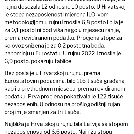
rujnu dosezala 12 odnosno 10 posto. U Hrvatskoj
je stopa nezaposlenosti mjerena ILO-vom
metodologijom u rujnu iznosila 6,8 posto i bila je
za 0,1 postotni bod viša nego u mjesecu ranije,
prema revidiranom podatku. Procjena stope za
kolovoz snižena je za 0,2 postotna boda,
napominju u Eurostatu. U rujnu 2022. iznosila je
6,9 posto, pokazuju tablice.
Bez posla je u Hrvatskoj u rujnu, prema
Eurostatovim podacima, bilo 116 tisuća građana,
kao i u prethodnom mjesecu, prema revidiranom
podatku. Prva procjena pokazivala je 122 tisuće
nezaposlenih. U odnosu na prošlogodišnji rujan
broj im je smanjen za tri tisuće.
Najbliža je Hrvatskoj u rujnu bila Latvija sa stopom
nezaposlenosti od 6,6 posto. Najnižu stopu