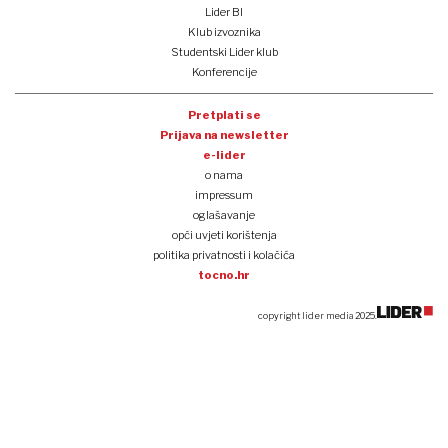
Lider BI
Klub izvoznika
Studentski Lider klub
Konferencije
Pretplati se
Prijava na newsletter
e-lider
o nama
impressum
oglašavanje
opći uvjeti korištenja
politika privatnosti i kolačića
tocno.hr
copyright lider media 2025.