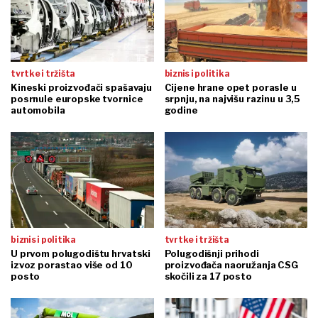
tvrtke i tržišta
biznis i politika
Kineski proizvođači spašavaju
Cijene hrane opet porasle u
posrnule europske tvornice
srpnju, na najvišu razinu u 3,5
automobila
godine
biznis i politika
tvrtke i tržišta
U prvom polugodištu hrvatski
Polugodišnji prihodi
izvoz porastao više od 10
proizvođača naoružanja CSG
posto
skočili za 17 posto