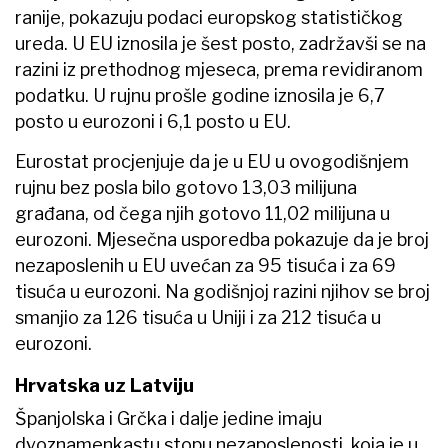
ranije, pokazuju podaci europskog statističkog
ureda. U EU iznosila je šest posto, zadržavši se na
razini iz prethodnog mjeseca, prema revidiranom
podatku. U rujnu prošle godine iznosila je 6,7
posto u eurozoni i 6,1 posto u EU.
Eurostat procjenjuje da je u EU u ovogodišnjem
rujnu bez posla bilo gotovo 13,03 milijuna
građana, od čega njih gotovo 11,02 milijuna u
eurozoni. Mjesečna usporedba pokazuje da je broj
nezaposlenih u EU uvećan za 95 tisuća i za 69
tisuća u eurozoni. Na godišnjoj razini njihov se broj
smanjio za 126 tisuća u Uniji i za 212 tisuća u
eurozoni.
Hrvatska uz Latviju
Španjolska i Grčka i dalje jedine imaju
dvoznamenkastu stopu nezaposlenosti, koja je u