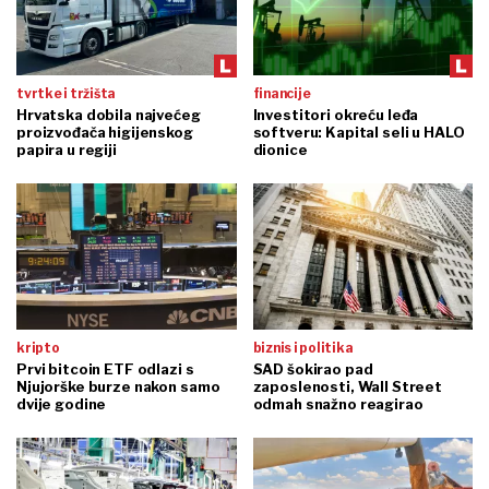
tvrtke i tržišta
financije
Hrvatska dobila najvećeg
Investitori okreću leđa
proizvođača higijenskog
softveru: Kapital seli u HALO
papira u regiji
dionice
kripto
biznis i politika
Prvi bitcoin ETF odlazi s
SAD šokirao pad
Njujorške burze nakon samo
zaposlenosti, Wall Street
dvije godine
odmah snažno reagirao