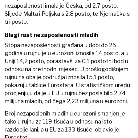
nezaposlenosti imala je Češka, od 2,7 posto.
Slijede Malta i Poljska s 2,8 posto, te Njemačka s
tri posto.
Blagi rast nezaposlenosti mladih
Stopa nezaposlenosti građana u dobi do 25
godina u rujnu je u eurozoni iznosila 14 posto, a u
Uniji 14,2 posto, porastavši za 0,1 postotni bod u
odnosu na prethodni mjesec. U prošlogodišnjem
rujnu na oba je područja iznosila 15,1 posto,
pokazuju tablice Eurostata. U statističkom uredu
procjenjuju da je u EU u rujnu bez posla bilo 2,74
milijuna mladih, od čega 2,23 milijuna u eurozoni.
Broj nezaposlenih mladih u eurozoni smanjen je
tako u rujnu za 119 tisuća u odnosu na isto
razdoblje lani, a u EU za 133 tisuće, objavio je
Eurostat.