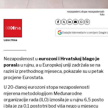
nezaposleni, stopa nezaposlenosti
foto
Dodajte lidermedia.hr u omiljeni Google i
Lider/Hina
Nezaposlenost u
eurozoni i Hrvatskoj blago je
porasl
a u rujnu, a u Europskoj uniji zadržala se na
razini iz prethodnog mjeseca, pokazale su u petak
procjene Eurostata.
U 20-članoj eurozoni stopa nezaposlenosti
mjerena metodologijom Međunarodne
organizacije rada (ILO) iznosila je u rujnu 6,5 posto
i bila je za 0,1 postotni bod viša nego u mjesecu