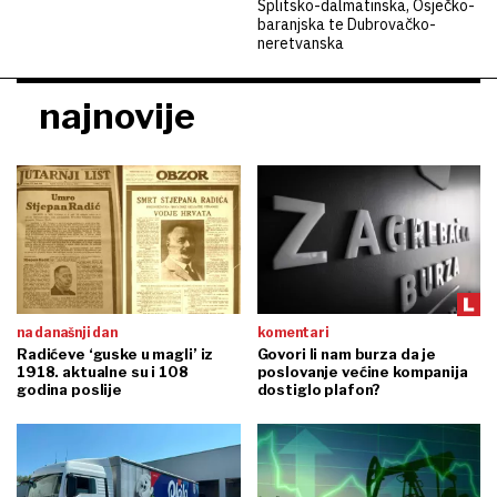
Splitsko-dalmatinska, Osječko-
baranjska te Dubrovačko-
neretvanska
najnovije
na današnji dan
komentari
Radićeve ‘guske u magli’ iz
Govori li nam burza da je
1918. aktualne su i 108
poslovanje većine kompanija
godina poslije
dostiglo plafon?