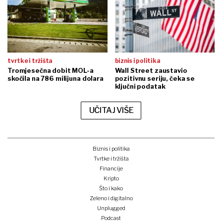
tvrtke i tržišta
biznis i politika
Tromjesečna dobit MOL-a
Wall Street zaustavio
skočila na 786 milijuna dolara
pozitivnu seriju, čeka se
ključni podatak
UČITAJ VIŠE
Biznis i politika
Tvrtke i tržišta
Financije
Kripto
Što i kako
Zeleno i digitalno
Unplugged
Podcast