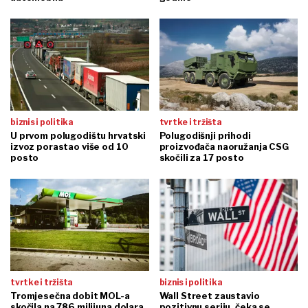
biznis i politika
tvrtke i tržišta
U prvom polugodištu hrvatski
Polugodišnji prihodi
izvoz porastao više od 10
proizvođača naoružanja CSG
posto
skočili za 17 posto
tvrtke i tržišta
biznis i politika
Tromjesečna dobit MOL-a
Wall Street zaustavio
skočila na 786 milijuna dolara
pozitivnu seriju, čeka se