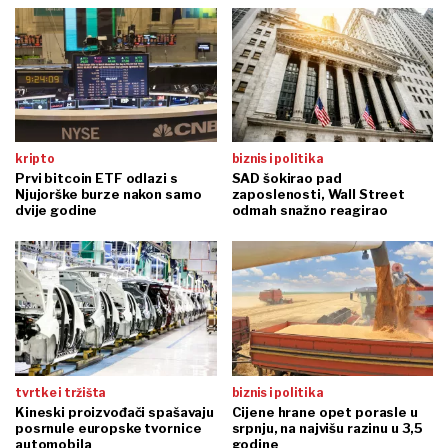
kripto
biznis i politika
Prvi bitcoin ETF odlazi s
SAD šokirao pad
Njujorške burze nakon samo
zaposlenosti, Wall Street
dvije godine
odmah snažno reagirao
tvrtke i tržišta
biznis i politika
Kineski proizvođači spašavaju
Cijene hrane opet porasle u
posrnule europske tvornice
srpnju, na najvišu razinu u 3,5
automobila
godine