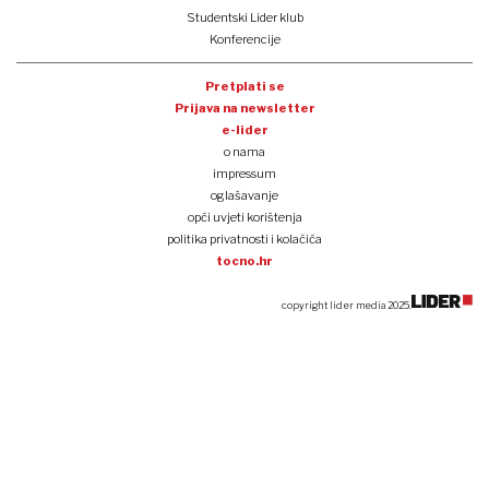
Studentski Lider klub
Konferencije
Pretplati se
Prijava na newsletter
e-lider
o nama
impressum
oglašavanje
opći uvjeti korištenja
politika privatnosti i kolačića
tocno.hr
copyright lider media 2025.