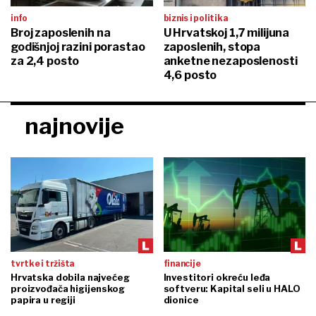
info
biznis i politika
Broj zaposlenih na
U Hrvatskoj 1,7 milijuna
godišnjoj razini porastao
zaposlenih, stopa
za 2,4 posto
anketne nezaposlenosti
4,6 posto
najnovije
tvrtke i tržišta
financije
Hrvatska dobila najvećeg
Investitori okreću leđa
proizvođača higijenskog
softveru: Kapital seli u HALO
papira u regiji
dionice