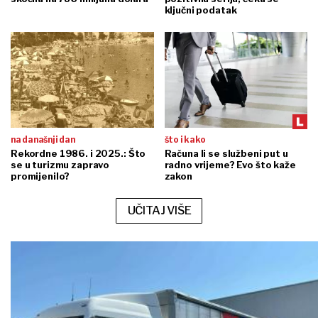
ključni podatak
na današnji dan
što i kako
Rekordne 1986. i 2025.: Što
Računa li se službeni put u
se u turizmu zapravo
radno vrijeme? Evo što kaže
promijenilo?
zakon
UČITAJ VIŠE