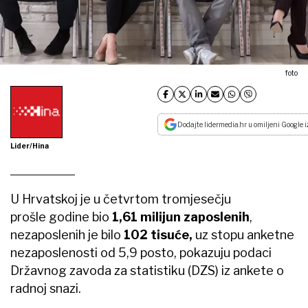
foto
Dodajte lidermedia.hr u omiljeni Google i
Lider/Hina
U Hrvatskoj je u četvrtom tromjesečju
prošle godine bio
1,61 milijun zaposlenih
,
nezaposlenih je bilo
102 tisuće,
uz stopu anketne
nezaposlenosti od 5,9 posto, pokazuju podaci
Državnog zavoda za statistiku (DZS) iz ankete o
radnoj snazi.