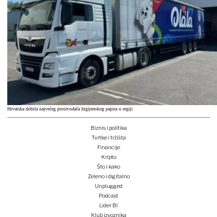
Hrvatska dobila najvećeg proizvođača higijenskog papira u regiji
Biznis i politika
Tvrtke i tržišta
Financije
Kripto
Što i kako
Zeleno i digitalno
Unplugged
Podcast
Lider BI
Klub izvoznika