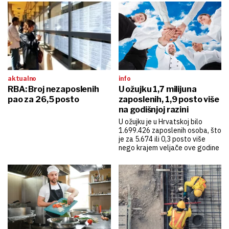
aktualno
info
RBA: Broj nezaposlenih
U ožujku 1,7 milijuna
pao za 26,5 posto
zaposlenih, 1,9 posto više
na godišnjoj razini
U ožujku je u Hrvatskoj bilo
1.699.426 zaposlenih osoba, što
je za 5.674 ili 0,3 posto više
nego krajem veljače ove godine