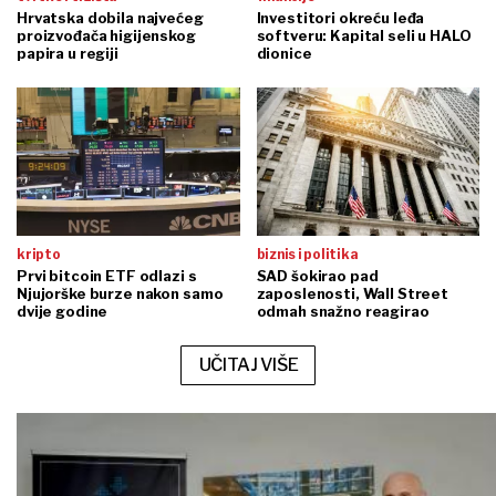
Hrvatska dobila najvećeg
Investitori okreću leđa
proizvođača higijenskog
softveru: Kapital seli u HALO
papira u regiji
dionice
kripto
biznis i politika
Prvi bitcoin ETF odlazi s
SAD šokirao pad
Njujorške burze nakon samo
zaposlenosti, Wall Street
dvije godine
odmah snažno reagirao
UČITAJ VIŠE