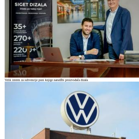
Velik interes za subvencije puni knjige narudžbi proizvođača dizala