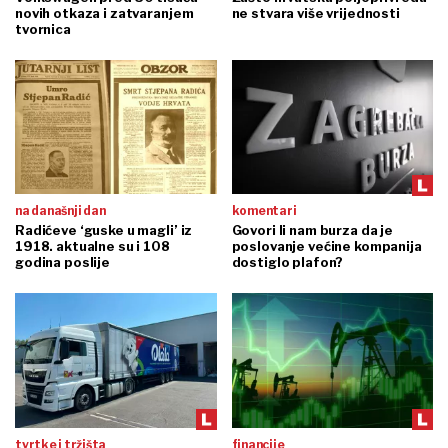
novih otkaza i zatvaranjem
ne stvara više vrijednosti
tvornica
na današnji dan
komentari
Radićeve ‘guske u magli’ iz
Govori li nam burza da je
1918. aktualne su i 108
poslovanje većine kompanija
godina poslije
dostiglo plafon?
tvrtke i tržišta
financije