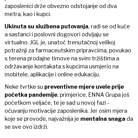
zaposlenici drže obvezno odstojanje od dva
metra, kao i kupci.
Ukinuta su službena putovanja
, radi se od kuće
a sastanci i poslovni dogovori odvijaju se
virtualno. JGL je, unatoč trenutačnoj velikoj
potražnji za farmaceutskim pripravcima, povukao
s terena prodajne timove na svim tržištima a
održavanje kontakata s kupcima usmjerio na
mobitele, aplikacije i online edukaciju.
Neke tvrtke su
preventivne mjere uvele prije
početka pandemije
, primjerice, ENNA Grupa još
početkom veljače, te je sad u novoj fazi -
očuvanju motivacije zaposlenika. Jer osim mjera
koje se provode, najvažnija je
mentalna snaga
da
se sve ovo izdrži.