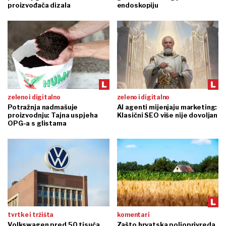
proizvođača dizala
endoskopiju
zeleno i digitalno
zeleno i digitalno
Potražnja nadmašuje
AI agenti mijenjaju marketing:
proizvodnju: Tajna uspjeha
Klasični SEO više nije dovoljan
OPG-a s glistama
tvrtke i tržišta
komentari
Volkswagen pred 50 tisuća
Zašto hrvatska poljoprivreda