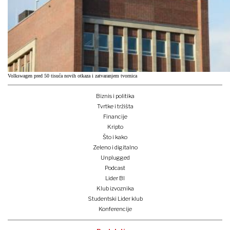
Volkswagen pred 50 tisuća novih otkaza i zatvaranjem tvornica
Biznis i politika
Tvrtke i tržišta
Financije
Kripto
Što i kako
Zeleno i digitalno
Unplugged
Podcast
Lider BI
Klub izvoznika
Studentski Lider klub
Konferencije