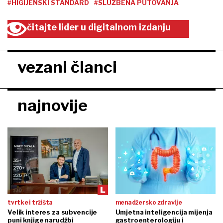
#HIGIJENSKI STANDARD
#SLUŽBENA PUTOVANJA
čitajte lider u digitalnom izdanju
vezani članci
najnovije
tvrtke i tržišta
menadžersko zdravlje
Velik interes za subvencije
Umjetna inteligencija mijenja
puni knjige narudžbi
gastroenterologiju i