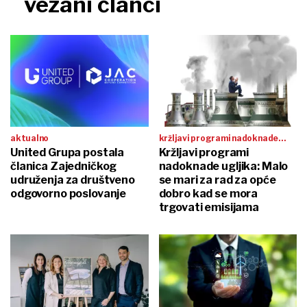
vezani članci
aktualno
kržljavi programi nadoknade
United Grupa postala
ugljika
Kržljavi programi
članica Zajedničkog
nadoknade ugljika: Malo
udruženja za društveno
se mari za rad za opće
odgovorno poslovanje
dobro kad se mora
trgovati emisijama