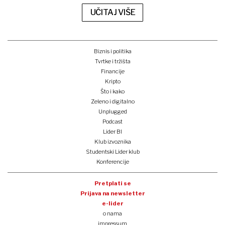
UČITAJ VIŠE
Biznis i politika
Tvrtke i tržišta
Financije
Kripto
Što i kako
Zeleno i digitalno
Unplugged
Podcast
Lider BI
Klub izvoznika
Studentski Lider klub
Konferencije
Pretplati se
Prijava na newsletter
e-lider
o nama
impressum