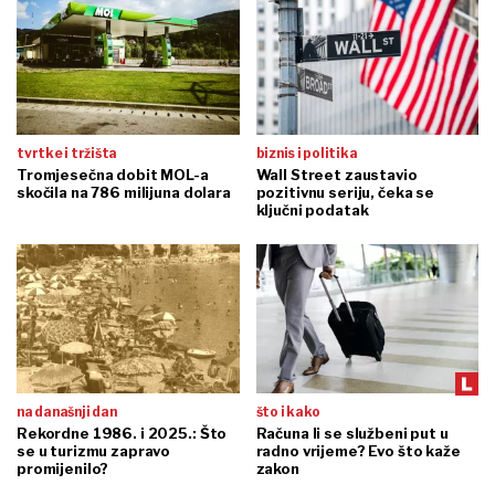
tvrtke i tržišta
biznis i politika
Tromjesečna dobit MOL-a
Wall Street zaustavio
skočila na 786 milijuna dolara
pozitivnu seriju, čeka se
ključni podatak
na današnji dan
što i kako
Rekordne 1986. i 2025.: Što
Računa li se službeni put u
se u turizmu zapravo
radno vrijeme? Evo što kaže
promijenilo?
zakon