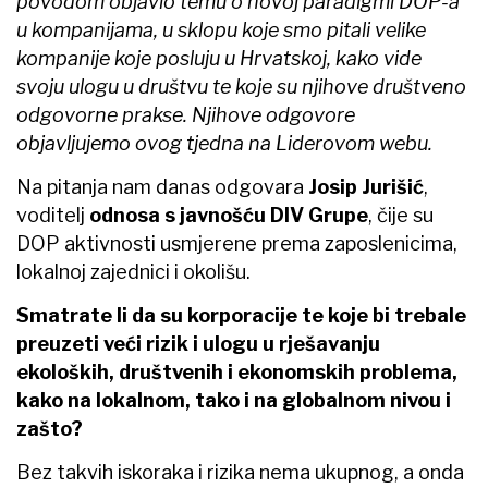
povodom objavio temu o novoj paradigmi DOP-a
u kompanijama, u sklopu koje smo pitali velike
kompanije koje posluju u Hrvatskoj, kako vide
svoju ulogu u društvu te koje su njihove društveno
odgovorne prakse. Njihove odgovore
objavljujemo ovog tjedna na Liderovom webu.
Na pitanja nam danas odgovara
Josip Jurišić
,
voditelj
odnosa s javnošću DIV Grupe
, čije su
DOP aktivnosti usmjerene prema zaposlenicima,
lokalnoj zajednici i okolišu.
Smatrate li da su korporacije te koje bi trebale
preuzeti veći rizik i ulogu u rješavanju
ekoloških, društvenih i ekonomskih problema,
kako na lokalnom, tako i na globalnom nivou i
zašto?
Bez takvih iskoraka i rizika nema ukupnog, a onda