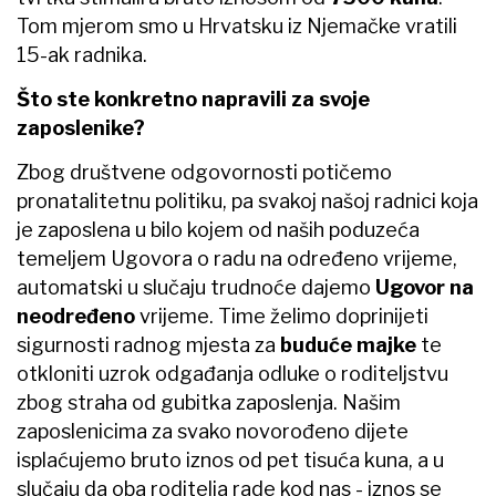
Tom mjerom smo u Hrvatsku iz Njemačke vratili
15-ak radnika.
Što ste konkretno napravili za svoje
zaposlenike?
Zbog društvene odgovornosti potičemo
pronatalitetnu politiku, pa svakoj našoj radnici koja
je zaposlena u bilo kojem od naših poduzeća
temeljem Ugovora o radu na određeno vrijeme,
automatski u slučaju trudnoće dajemo
Ugovor na
neodređeno
vrijeme. Time želimo doprinijeti
sigurnosti radnog mjesta za
buduće majke
te
otkloniti uzrok odgađanja odluke o roditeljstvu
zbog straha od gubitka zaposlenja. Našim
zaposlenicima za svako novorođeno dijete
isplaćujemo bruto iznos od pet tisuća kuna, a u
slučaju da oba roditelja rade kod nas - iznos se