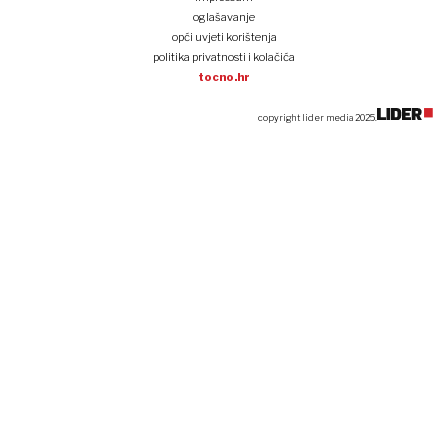
oglašavanje
opći uvjeti korištenja
politika privatnosti i kolačića
tocno.hr
copyright lider media 2025.