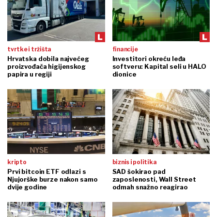
tvrtke i tržišta
financije
Hrvatska dobila najvećeg
Investitori okreću leđa
proizvođača higijenskog
softveru: Kapital seli u HALO
papira u regiji
dionice
kripto
biznis i politika
Prvi bitcoin ETF odlazi s
SAD šokirao pad
Njujorške burze nakon samo
zaposlenosti, Wall Street
dvije godine
odmah snažno reagirao