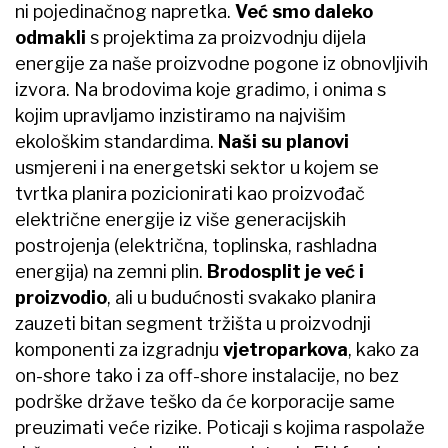
ni pojedinačnog napretka.
Već smo daleko
odmakli
s projektima za proizvodnju dijela
energije za naše proizvodne pogone iz obnovljivih
izvora. Na brodovima koje gradimo, i onima s
kojim upravljamo inzistiramo na najvišim
ekološkim standardima.
Naši su planovi
usmjereni i na energetski sektor u kojem se
tvrtka planira pozicionirati kao proizvođač
električne energije iz više generacijskih
postrojenja (električna, toplinska, rashladna
energija) na zemni plin.
Brodosplit je već i
proizvodio
, ali u budućnosti svakako planira
zauzeti bitan segment tržišta u proizvodnji
komponenti za izgradnju
vjetroparkova
, kako za
on-shore tako i za off-shore instalacije, no bez
podrške države teško da će korporacije same
preuzimati veće rizike. Poticaji s kojima raspolaže