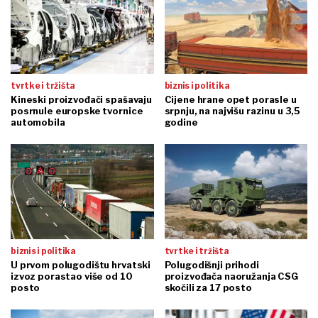
tvrtke i tržišta
biznis i politika
Kineski proizvođači spašavaju
Cijene hrane opet porasle u
posrnule europske tvornice
srpnju, na najvišu razinu u 3,5
automobila
godine
biznis i politika
tvrtke i tržišta
U prvom polugodištu hrvatski
Polugodišnji prihodi
izvoz porastao više od 10
proizvođača naoružanja CSG
posto
skočili za 17 posto