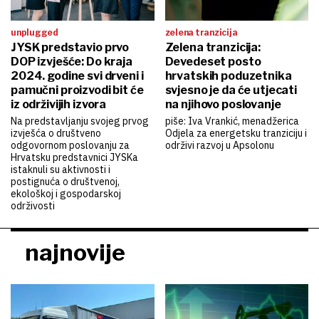
unplugged
zelena tranzicija
JYSK predstavio prvo
Zelena tranzicija:
DOP izvješće: Do kraja
Devedeset posto
2024. godine svi drveni i
hrvatskih poduzetnika
pamučni proizvodi bit će
svjesno je da će utjecati
iz održivijih izvora
na njihovo poslovanje
Na predstavljanju svojeg prvog
piše: Iva Vrankić, menadžerica
izvješća o društveno
Odjela za energetsku tranziciju i
odgovornom poslovanju za
održivi razvoj u Apsolonu
Hrvatsku predstavnici JYSKa
istaknuli su aktivnosti i
postignuća o društvenoj,
ekološkoj i gospodarskoj
održivosti
najnovije