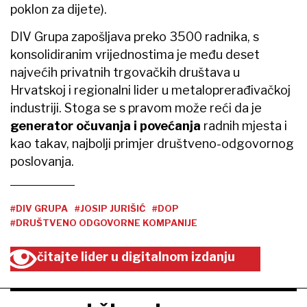
poklon za dijete).
DIV Grupa zapošljava preko 3500 radnika, s
konsolidiranim vrijednostima je među deset
najvećih privatnih trgovačkih društava u
Hrvatskoj i regionalni lider u metaloprerađivačkoj
industriji. Stoga se s pravom može reći da je
generator očuvanja i povećanja
radnih mjesta i
kao takav, najbolji primjer društveno-odgovornog
poslovanja.
#DIV GRUPA
#JOSIP JURIŠIĆ
#DOP
#DRUŠTVENO ODGOVORNE KOMPANIJE
čitajte lider u digitalnom izdanju