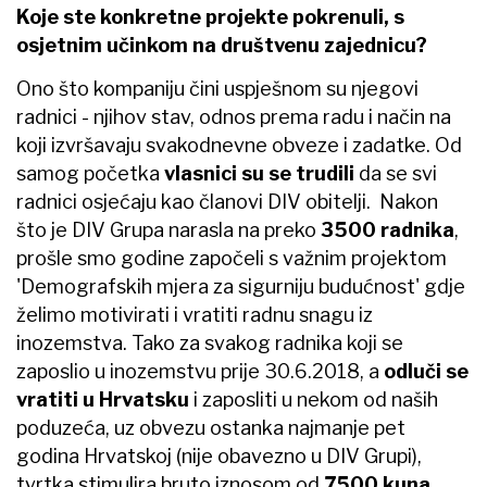
Koje ste konkretne projekte pokrenuli, s
osjetnim učinkom na društvenu zajednicu?
Ono što kompaniju čini uspješnom su njegovi
radnici - njihov stav, odnos prema radu i način na
koji izvršavaju svakodnevne obveze i zadatke. Od
samog početka
vlasnici su se trudili
da se svi
radnici osjećaju kao članovi DIV obitelji. Nakon
što je DIV Grupa narasla na preko
3500 radnika
,
prošle smo godine započeli s važnim projektom
'Demografskih mjera za sigurniju budućnost' gdje
želimo motivirati i vratiti radnu snagu iz
inozemstva. Tako za svakog radnika koji se
zaposlio u inozemstvu prije 30.6.2018, a
odluči se
vratiti u Hrvatsku
i zaposliti u nekom od naših
poduzeća, uz obvezu ostanka najmanje pet
godina Hrvatskoj (nije obavezno u DIV Grupi),
tvrtka stimulira bruto iznosom od
7500 kuna
.