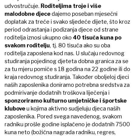
udvostručuje.
Roditeljima troje i više
malodobne djece
dajemo poseban mjesečni
doplatak za treće i svako sljedeće dijete, što kroz
period odrastanja i podizanja djece od strane
roditelja iznosi ukupno oko
40 tisuća kuna po
svakom roditelju
, tj. 80 tisuća ako su oba
roditelja zaposlena kod nas. U slučaju redovnog
studiranja pojedinog djeteta dobna granica za se
za tu mjeru pomiče s 18 godina na 22 godine ili do
kraja redovnog studiranja. Također oboljeloj djeci
naših zaposlenika doniramo potrebna sredstva za
podmirivanje dodatnih troškova liječenja i
sponzoriramo kulturno umjetničke i športske
klubove
u kojima aktivno sudjeluju djeca naših
zaposlenika. Pored svega navedenog, svakom
radniku prošle godine isplaćeno je dodatnih 7500
kuna neto (božićna nagrada radniku, regres,