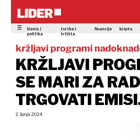
biznis i
tvrtke i
financije
kripto
politika
tržišta
kržljavi programi nadoknade
KRŽLJAVI PROG
SE MARI ZA RA
TRGOVATI EMIS
2. lipnja 2024.