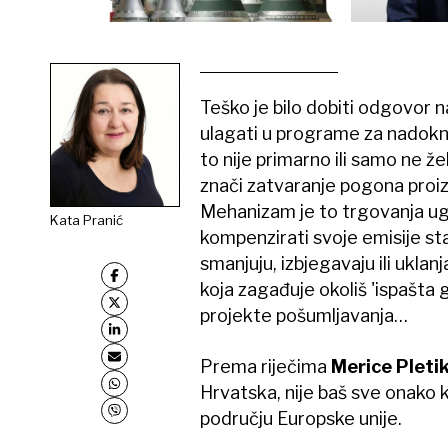
Teško je bilo dobiti odgovor na
ulagati u programe za nadokna
to nije primarno ili samo ne ž
znači zatvaranje pogona proiz
Mehanizam je to trgovanja ug
Kata Pranić
kompenzirati svoje emisije sta
smanjuju, izbjegavaju ili uklan
koja zagađuje okoliš 'ispašta g
projekte pošumljavanja…
Prema riječima
Merice Pleti
Hrvatska, nije baš sve onako k
području Europske unije.