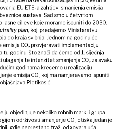
biljno rade na dekarbonizacijskim projektima
rgovanja EU ETS-a zahtjevi smanjenja emisija
obveznice sustava. Sad smo u četvrtom
 jasne ciljeve koje moramo ispuniti do 2030.
trality plan
, koji predajemo Ministarstvu
ja do kraja svibnja. Jednom na godinu će
ije emisija CO₂ provjeravati implementaciju
a tu godinu, što znači da ćemo od 1. siječnja
i ulaganja te intenzitet smanjenja CO₂ za svaku
 idućim godinama krećemo u realizaciju
jenje emisija CO₂ kojima namjeravamo ispuniti
objašnjava Pletikosić.
elju objedinjuje nekoliko robnih marki i grupa
tegijom održivosti smanjenje CO₂ otiska jedan je
odnji, gdje neprestano traži odgovarajuća