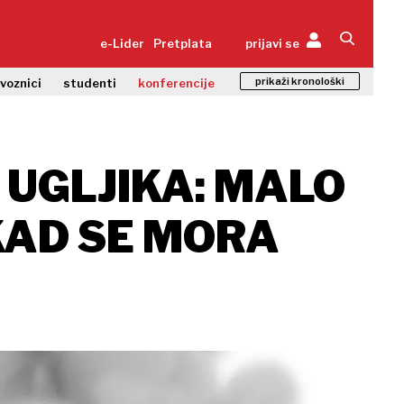
e-Lider
Pretplata
prijavi se
prikaži kronološki
zvoznici
studenti
konferencije
UGLJIKA: MALO
KAD SE MORA