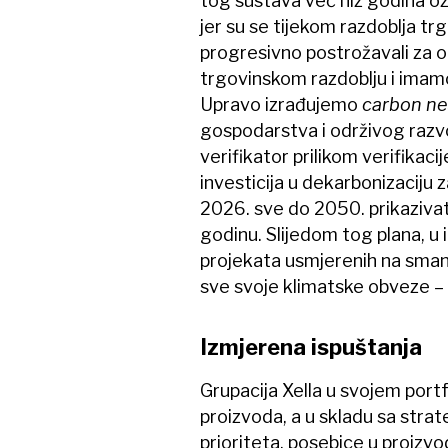
tog sustava već niz godina oz
jer su se tijekom razdoblja t
progresivno postrožavali za 
trgovinskom razdoblju i imamo
Upravo izrađujemo
carbon neu
gospodarstva i održivog razvo
verifikator prilikom verifikac
investicija u dekarbonizaciju z
2026. sve do 2050. prikazivat
godinu. Slijedom tog plana, u
projekata usmjerenih na sman
sve svoje klimatske obveze – 
Izmjerena ispuštanja
Grupacija Xella u svojem portf
proizvoda, a u skladu sa stra
prioriteta, posebice u proizv