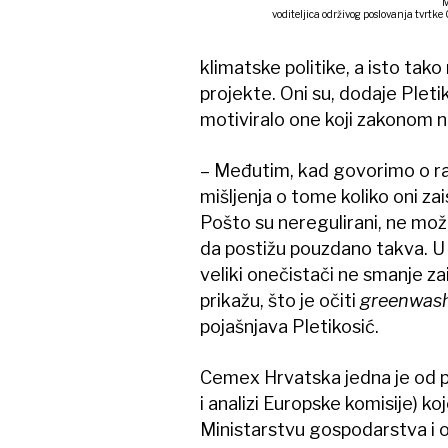
M
voditeljica održivog poslovanja tvrtk
klimatske politike, a isto tako 
projekte. Oni su, dodaje Pleti
motiviralo one koji zakonom n
– Međutim, kad govorimo o raz
mišljenja o tome koliko oni z
Pošto su neregulirani, ne mož
da postižu pouzdano takva. U E
veliki onečistači ne smanje z
prikažu, što je očiti
greenwas
pojašnjava Pletikosić.
Cemex Hrvatska jedna je od pet
i analizi Europske komisije) k
Ministarstvu gospodarstva i o