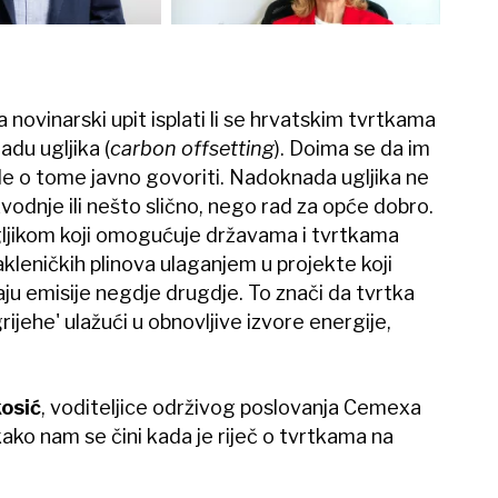
 novinarski upit isplati li se hrvatskim tvrtkama
du ugljika (
carbon offsetting
). Doima se da im
ele o tome javno govoriti. Nadoknada ugljika ne
vodnje ili nešto slično, nego rad za opće dobro.
ljikom koji omogućuje državama i tvrtkama
kleničkih plinova ulaganjem u projekte koji
jaju emisije negdje drugdje. To znači da tvrtka
rijehe' ulažući u obnovljive izvore energije,
kosić
, voditeljice održivog poslovanja Cemexa
ako nam se čini kada je riječ o tvrtkama na