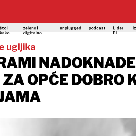
što i
zeleno i
unplugged
podcast
Lider
i
kako
digitalno
BI
 ugljika
RAMI NADOKNADE 
D ZA OPĆE DOBRO 
IJAMA