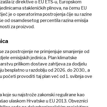
oizašla iz direktive o EU ETS-u, Europskom
jedinicama stakleničkih plinova, na čemu EU
Riječ je o operatorima postrojenja čije su razine
više od osamdesetog percentila razina emisija
nosti za proizvod.
nica
 se za postrojenje ne primjenjuje smanjenje od
ele emisijskih jedinica. Plan klimatske
tarstvu prilikom dostave zahtjeva za dodjelu
daju besplatno u razdoblju od 2026. do 2030., a
u početi provoditi taj plan već od 1. svibnja ove
a koje su najstrože zakonski regulirane kao
 ušao ulaskom Hrvatske u EU 2013. Obveznici