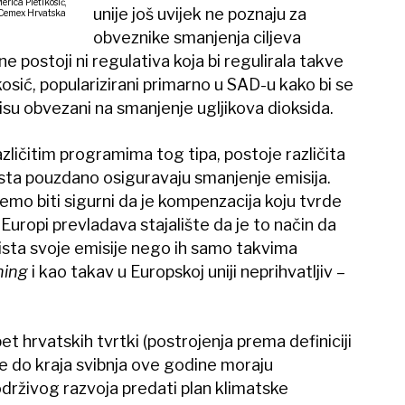
erica Pletikosić,
unije još uvijek ne poznaju za
e Cemex Hrvatska
obveznike smanjenja ciljeva
ne postoji ni regulativa koja bi regulirala takve
kosić, popularizirani primarno u SAD-u kako bi se
isu obvezani na smanjenje ugljikova dioksida.
ličitim programima tog tipa, postoje različita
aista pouzdano osiguravaju smanjenje emisija.
emo biti sigurni da je kompenzacija koju tvrde
uropi prevladava stajalište da je to način da
aista svoje emisije nego ih samo takvima
hing
i kao takav u Europskoj uniji neprihvatljiv –
 hrvatskih tvrtki (postrojenja prema definiciji
oje do kraja svibnja ove godine moraju
drživog razvoja predati plan klimatske