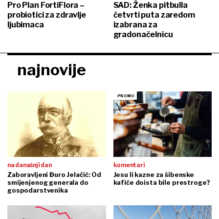
Pro Plan FortiFlora –
SAD: Ženka pitbulla
probiotici za zdravlje
četvrti puta zaredom
ljubimaca
izabrana za
gradonačelnicu
najnovije
na današnji dan
komentari
Zaboravljeni Đuro Jelačić: Od
Jesu li kazne za šibenske
smijenjenog generala do
kafiće doista bile prestroge?
gospodarstvenika