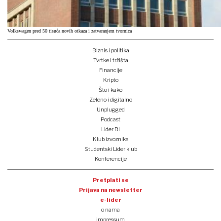
Volkswagen pred 50 tisuća novih otkaza i zatvaranjem tvornica
Biznis i politika
Tvrtke i tržišta
Financije
Kripto
Što i kako
Zeleno i digitalno
Unplugged
Podcast
Lider BI
Klub izvoznika
Studentski Lider klub
Konferencije
Pretplati se
Prijava na newsletter
e-lider
o nama
impressum