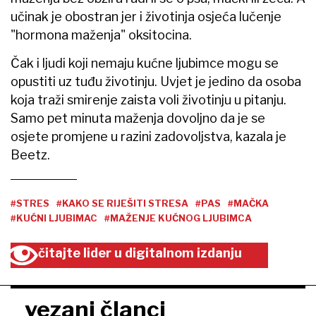
učinak je obostran jer i životinja osjeća lučenje
"hormona maženja" oksitocina.
Čak i ljudi koji nemaju kućne ljubimce mogu se
opustiti uz tuđu životinju. Uvjet je jedino da osoba
koja traži smirenje zaista voli životinju u pitanju.
Samo pet minuta maženja dovoljno da je se
osjete promjene u razini zadovoljstva, kazala je
Beetz.
#STRES
#KAKO SE RIJEŠITI STRESA
#PAS
#MAČKA
#KUĆNI LJUBIMAC
#MAŽENJE KUĆNOG LJUBIMCA
čitajte lider u digitalnom izdanju
vezani članci