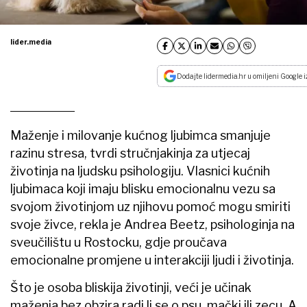
lider.media
Dodajte lidermedia.hr u omiljeni Google i
Maženje i milovanje kućnog ljubimca smanjuje
razinu stresa, tvrdi stručnjakinja za utjecaj
životinja na ljudsku psihologiju. Vlasnici kućnih
ljubimaca koji imaju blisku emocionalnu vezu sa
svojom životinjom uz njihovu pomoć mogu smiriti
svoje živce, rekla je Andrea Beetz, psihologinja na
sveučilištu u Rostocku, gdje proučava
emocionalne promjene u interakciji ljudi i životinja.
Što je osoba bliskija životinji, veći je učinak
maženja bez obzira radi li se o psu, mački ili zecu. A