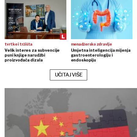
tvrtke i tržišta
menadžersko zdravlje
Velik interes za subvencije
Umjetna inteligencija mijenja
puni knjige narudžbi
gastroenterologiju i
proizvođača dizala
endoskopiju
UČITAJ VIŠE