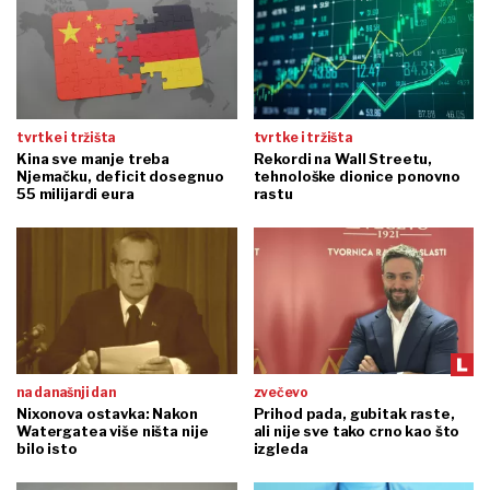
tvrtke i tržišta
tvrtke i tržišta
Kina sve manje treba
Rekordi na Wall Streetu,
Njemačku, deficit dosegnuo
tehnološke dionice ponovno
55 milijardi eura
rastu
na današnji dan
zvečevo
Nixonova ostavka: Nakon
Prihod pada, gubitak raste,
Watergatea više ništa nije
ali nije sve tako crno kao što
bilo isto
izgleda