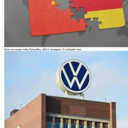
Kina sve manje treba Njemačku, deficit dosegnuo 55 milijardi eura