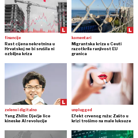
financije
komentari
Rast cijena nekretnina u
Migrantska kriza u Ceuti
Hrvatskoj ne bi srušila ni
razotkrila ranjivost EU
ozbiljna kriza
granica
zeleno i digitalno
unplugged
Yang Zhilin: Dječje lice
Efekt crvenog ruža: Zašto u
kineske AI revolucije
krizi trošimo na male luksuze