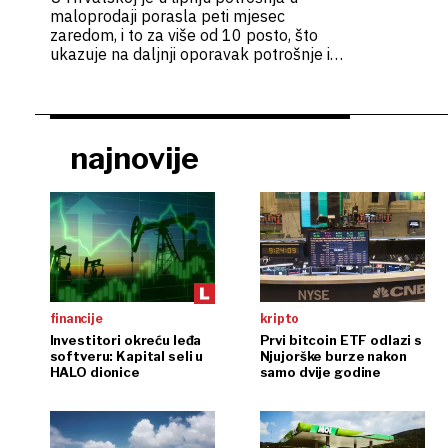
maloprodaji porasla peti mjesec
zaredom, i to za više od 10 posto, što
ukazuje na daljnji oporavak potrošnje i
cjelokupnog gospodarstva od
koronakrize
najnovije
financije
kripto
Investitori okreću leđa
Prvi bitcoin ETF odlazi s
softveru: Kapital seli u
Njujorške burze nakon
HALO dionice
samo dvije godine