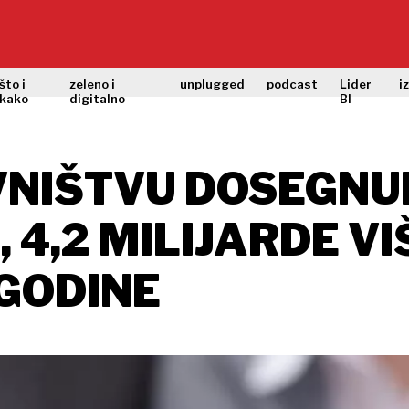
što i
zeleno i
unplugged
podcast
Lider
i
kako
digitalno
BI
NIŠTVU DOSEGNUL
 4,2 MILIJARDE VI
 GODINE