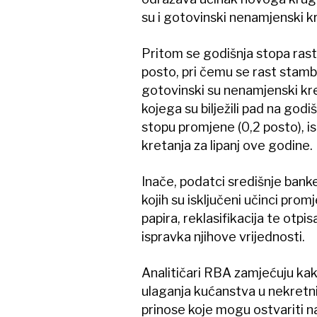
su i gotovinski nenamjenski kre
Pritom se godišnja stopa rast
posto, pri čemu se rast stamb
gotovinski su nenamjenski kr
kojega su bilježili pad na godišn
stopu promjene (0,2 posto), i
kretanja za lipanj ove godine.
Inače, podatci središnje bank
kojih su isključeni učinci prom
papira, reklasifikacija te otpis
ispravka njihove vrijednosti.
Analitičari RBA zamjećuju kako
ulaganja kućanstva u nekretni
prinose koje mogu ostvariti na