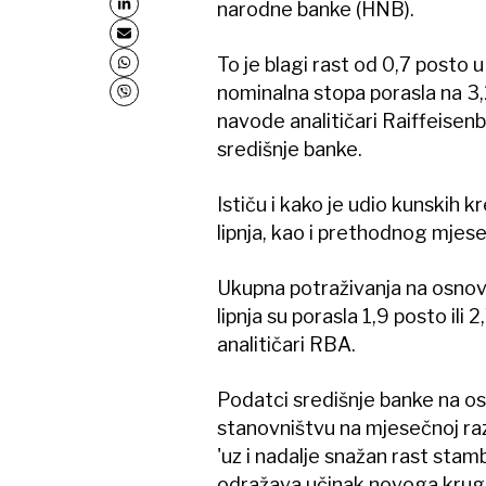
narodne banke (HNB).
To je blagi rast od 0,7 posto 
nominalna stopa porasla na 3,2
navode analitičari Raiffeisen
središnje banke.
Ističu i kako je udio kunskih 
lipnja, kao i prethodnog mjes
Ukupna potraživanja na osnov
lipnja su porasla 1,9 posto ili
analitičari RBA.
Podatci središnje banke na osn
stanovništvu na mjesečnoj razin
'uz i nadalje snažan rast stambe
odražava učinak novoga kruga