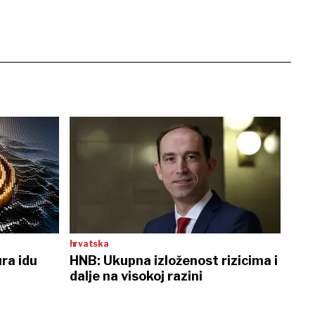
hrvatska
ra idu
HNB: Ukupna izloženost rizicima i
dalje na visokoj razini