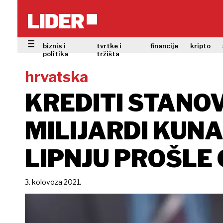
biznis i
tvrtke i
financije
kripto
politika
tržišta
hrvatska
KREDITI STANOV
MILIJARDI KUNA,
LIPNJU PROŠLE
3. kolovoza 2021.