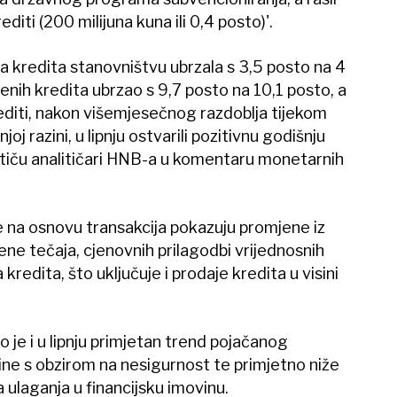
diti (200 milijuna kuna ili 0,4 posto)'.
a kredita stanovništvu ubrzala s 3,5 posto na 4
enih kredita ubrzao s 9,7 posto na 10,1 posto, a
editi, nakon višemjesečnog razdoblja tijekom
joj razini, u lipnju ostvarili pozitivnu godišnju
stiču analitičari HNB-a u komentaru monetarnih
e na osnovu transakcija pokazuju promjene iz
jene tečaja, cjenovnih prilagodbi vrijednosnih
a kredita, što uključuje i prodaje kredita u visini
 je i u lipnju primjetan trend pojačanog
ne s obzirom na nesigurnost te primjetno niže
 ulaganja u financijsku imovinu.