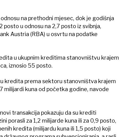
u odnosu na prethodni mjesec, dok je godišnja
 posto u odnosu na 2,7 posto iz svibnja,
bank Austria (RBA) u osvrtu na podatke
kredita u ukupnim kreditima stanovništvu krajem
eca, iznosio 55 posto.
u kredita prema sektoru stanovništva krajem
 2,7 milijardi kuna od početka godine, navode
ovi transakcija pokazuju da su krediti
i porasli za 1,2 milijarde kuna ili za 0,9 posto,
nih kredita (milijardu kuna ili 1,5 posto) koji
 državnog programa subvencioniranja, a rasli