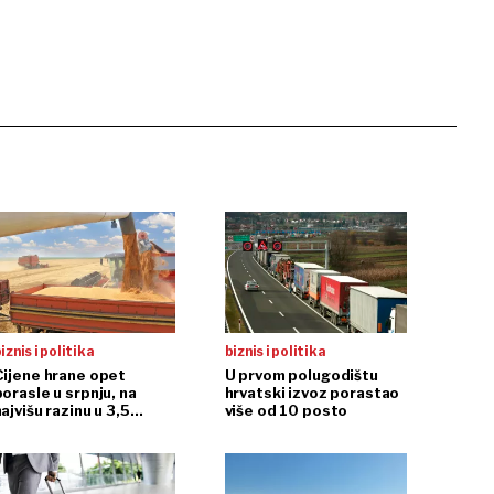
iznis i politika
biznis i politika
Cijene hrane opet
U prvom polugodištu
porasle u srpnju, na
hrvatski izvoz porastao
ajvišu razinu u 3,5
više od 10 posto
godine