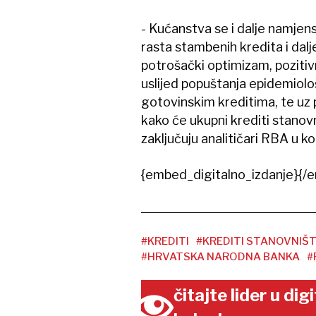
- Kućanstva se i dalje namjen
rasta stambenih kredita i dalj
potrošački optimizam, poziti
uslijed popuštanja epidemiološ
gotovinskim kreditima, te uz 
kako će ukupni krediti stanov
zaključuju analitičari RBA u 
{embed_digitalno_izdanje}{/e
#KREDITI
#KREDITI STANOVNIŠ
#HRVATSKA NARODNA BANKA
#
čitajte lider u di