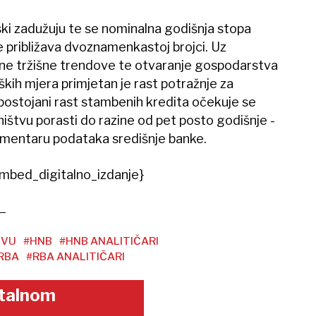
ski zadužuju te se nominalna godišnja stopa
e približava dvoznamenkastoj brojci. Uz
vne tržišne trendove te otvaranje gospodarstva
kih mjera primjetan je rast potražnje za
postojani rast stambenih kredita očekuje se
ništvu porasti do razine od pet posto godišnje -
komentaru podataka središnje banke.
mbed_digitalno_izdanje}
TVU
#HNB
#HNB ANALITIČARI
RBA
#RBA ANALITIČARI
gitalnom