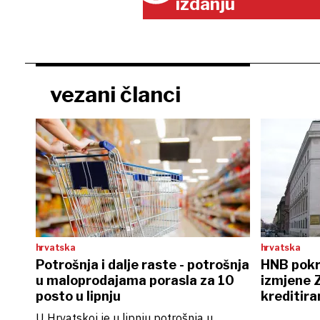
izdanju
vezani članci
hrvatska
hrvatska
Potrošnja i dalje raste - potrošnja
HNB pokre
u maloprodajama porasla za 10
izmjene 
posto u lipnju
kreditira
U Hrvatskoj je u lipnju potrošnja u