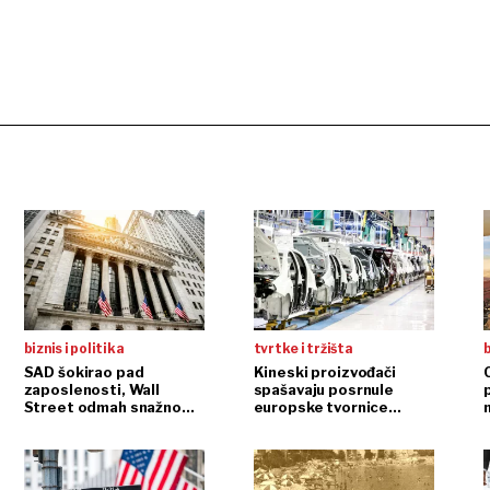
biznis i politika
tvrtke i tržišta
b
SAD šokirao pad
Kineski proizvođači
zaposlenosti, Wall
spašavaju posrnule
Street odmah snažno
europske tvornice
n
reagirao
automobila