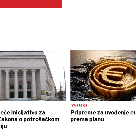
hrvatska
će inicijativu za
Pripreme za uvođenje eu
Zakona o potrošačkom
prema planu
nju