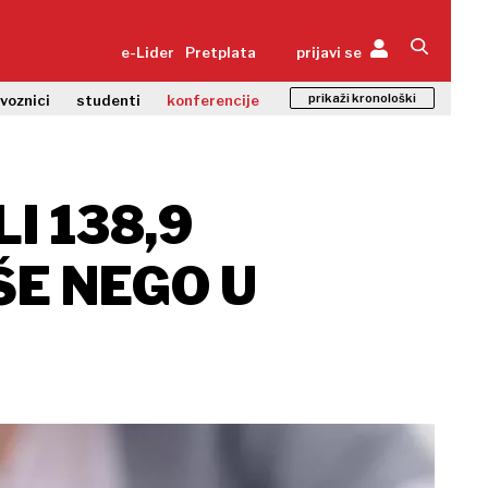
e-Lider
Pretplata
prijavi se
prikaži kronološki
zvoznici
studenti
konferencije
I 138,9
ŠE NEGO U