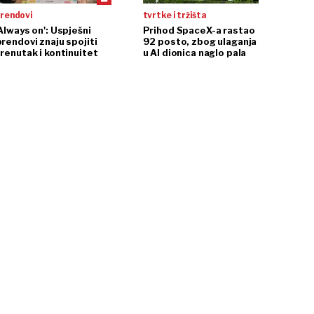
trendovi
tvrtke i tržišta
Always on': Uspješni
Prihod SpaceX-a rastao
brendovi znaju spojiti
92 posto, zbog ulaganja
trenutak i kontinuitet
u AI dionica naglo pala