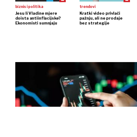
biznis i politika
trendovi
Jesu li Vladine mjere
Kratki video privlači
doista antiinflacijske?
pažnju, ali ne prodaje
Ekonomisti sumnjaju
bez strategije