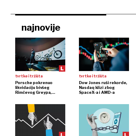
najnovije
tvrtke i tržišta
tvrtke i tržišta
Porsche pokrenuo
Dow Jones ruši rekorde,
likvidaciju bivšeg
Nasdaq klizi zbog
Rimčevog Greypa,
SpaceX-a i AMD-a
pojačanje u CSG-u