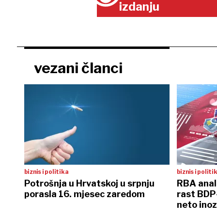
izdanju
vezani članci
biznis i politika
biznis i politi
Potrošnja u Hrvatskoj u srpnju
RBA anali
porasla 16. mjesec zaredom
rast BDP-
neto ino