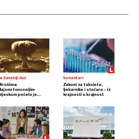
a današnji dan
komentari
Hirošima:
Zakoni za taksiste,
Najsmrtonosnijim
ljekarnike i stočare – iz
bljeskom počelo je
krajnosti u krajnost
nuklearno doba