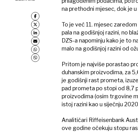
prilagođenim podacima, potroš
na prethodni mjesec, dok je u 
To je već 11. mjesec zaredom
pala na godišnjoj razini, no bl
DZS-a napominju kako je to n
malo na godišnjoj razini od o
Pritom je najviše porastao p
duhanskim proizvodima, za 5,6
je godišnji rast prometa, izuz
pad prometa po stopi od 8,7 
proizvodima (osim trgovine m
istoj razini kao u siječnju 202
Analitičari Riffeisenbank Aus
ove godine očekuju stopu ras