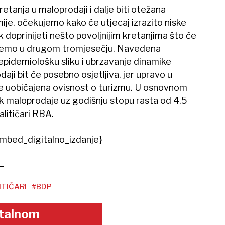
retanja u maloprodaji i dalje biti otežana
je, očekujemo kako će utjecaj izrazito niske
 doprinijeti nešto povoljnijim kretanjima što će
ujemo u drugom tromjesečju. Navedena
 epidemiološku sliku i ubrzavanje dinamike
daji bit će posebno osjetljiva, jer upravo u
 uobičajena ovisnost o turizmu. U osnovnom
 maloprodaje uz godišnju stopu rasta od 4,5
alitičari RBA.
mbed_digitalno_izdanje}
TIČARI
#BDP
gitalnom