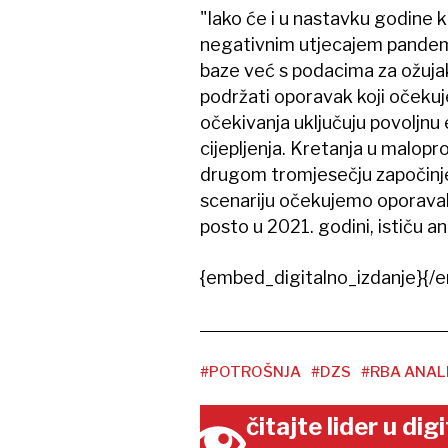
"Iako će i u nastavku godine k
negativnim utjecajem pandemi
baze već s podacima za ožujak
podržati oporavak koji oček
očekivanja uključuju povoljnu
cijepljenja. Kretanja u malopro
drugom tromjesečju započinje
scenariju očekujemo oporavak
posto u 2021. godini, ističu an
{embed_digitalno_izdanje}{/e
#POTROŠNJA
#DZS
#RBA ANALI
čitajte lider u di