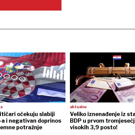
ka
aktualno
tičari očekuju slabiji
Veliko iznenađenje iz sta
a i negativan doprinos
BDP u prvom tromjesečj
zemne potražnje
visokih 3,9 posto!