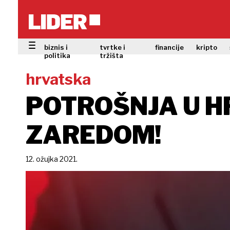
biznis i
tvrtke i
financije
kripto
politika
tržišta
hrvatska
POTROŠNJA U H
ZAREDOM!
12. ožujka 2021.