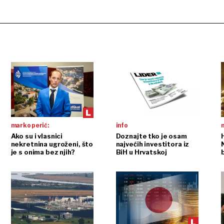
marko perić:
info
n
Ako su i vlasnici
Doznajte tko je osam
nekretnina ugroženi, što
najvećih investitora iz
je s onima bez njih?
BiH u Hrvatskoj