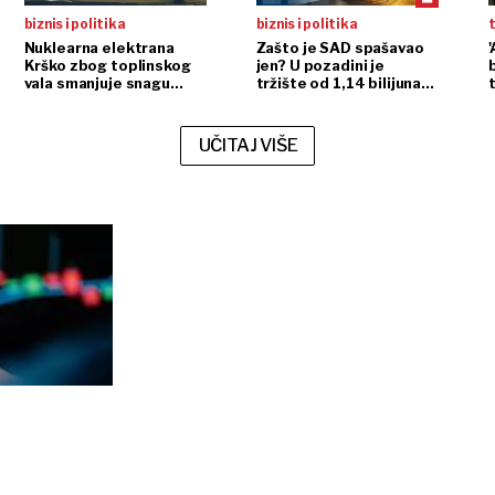
biznis i politika
biznis i politika
Nuklearna elektrana
Zašto je SAD spašavao
'
Krško zbog toplinskog
jen? U pozadini je
vala smanjuje snagu
tržište od 1,14 bilijuna
reaktora
dolara
UČITAJ VIŠE