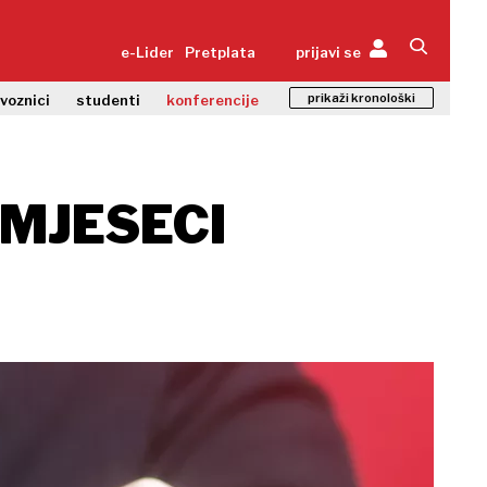
e-Lider
Pretplata
prijavi se
prikaži kronološki
zvoznici
studenti
konferencije
 MJESECI