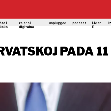
što i
zeleno i
unplugged
podcast
Lider
i
kako
digitalno
BI
RVATSKOJ PADA 11