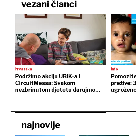
vezani članci
hrvatska
info
Podržimo akciju UBIK-a i
Pomozite
CircuitMessa: Svakom
prežive: 
nezbrinutom djetetu darujmo
ugroženo
STEM robota za Božić
najnovije