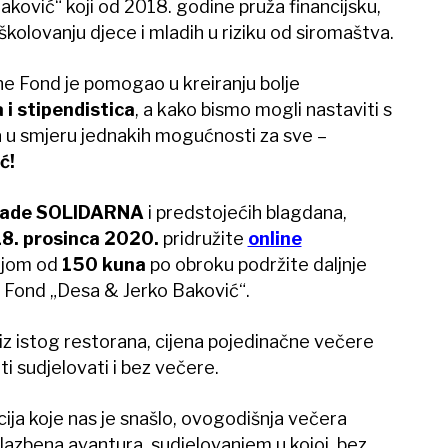
ković“ koji od 2018. godine pruža financijsku,
školovanju djece i mladih u riziku od siromaštva.
ne Fond je pomogao u kreiranju bolje
 i stipendistica
, a kako bismo mogli nastaviti s
u smjeru jednakih mogućnosti za sve –
ć!
lade SOLIDARNA
i predstojećih blagdana,
18. prosinca 2020.
pridružite
online
ijom od
150 kuna
po obroku podržite daljnje
z Fond „Desa & Jerko Baković“.
z istog restorana, cijena pojedinačne večere
i sudjelovati i bez večere.
cija koje nas je snašlo, ovogodišnja večera
glazbena avantura, sudjelovanjem u kojoj, bez