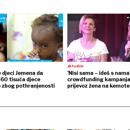
aktualno
 djeci Jemena da
'Nisi sama – ideš s nama
360 tisuća djece
crowdfunding kampanja
 zbog pothranjenosti
prijevoz žena na kemote