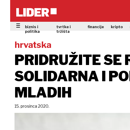
biznis i
tvrtke i
financije
kripto
politika
tržišta
hrvatska
PRIDRUŽITE SE
SOLIDARNA I PO
MLADIH
15. prosinca 2020.