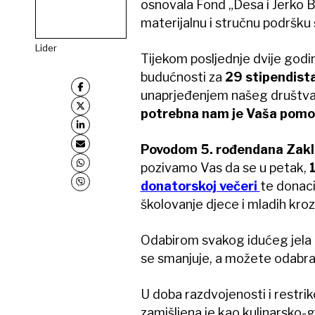
osnovala Fond „Desa i Jerko Ba
materijalnu i stručnu podršku 
Lider
Tijekom posljednje dvije godi
budućnosti za
29 stipendista
unaprjeđenjem našeg društva 
potrebna nam je Vaša pomo
Povodom 5. rođendana Zak
pozivamo Vas da se u petak,
donatorskoj večeri
te donac
školovanje djece i mladih kro
Odabirom svakog idućeg jela i
se smanjuje, a možete odabrat
U doba razdvojenosti i restrik
zamišljena je kao kulinarsko-