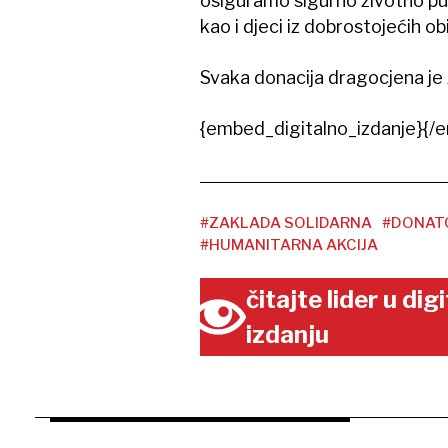
osiguramo sigurno životno put
kao i djeci iz dobrostojećih obit
Svaka donacija dragocjena je 
{embed_digitalno_izdanje}{/e
#ZAKLADA SOLIDARNA
#DONAT
#HUMANITARNA AKCIJA
čitajte lider u di
izdanju