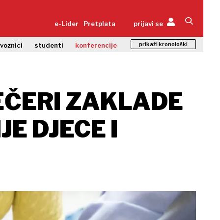
e-Lider
Pretplata
prijavi se
prikaži kronološki
zvoznici
studenti
konferencije
EČERI ZAKLADE
E DJECE I