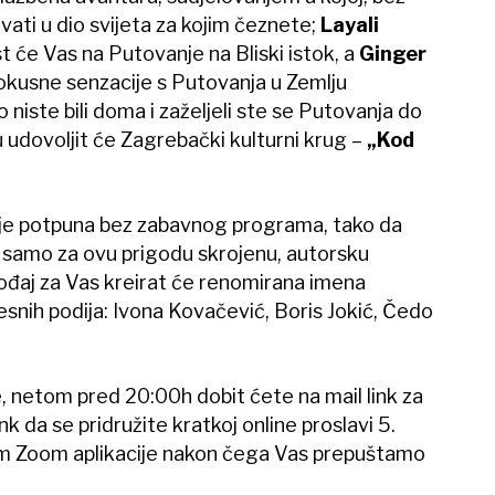
ati u dio svijeta za kojim čeznete;
Layali
 će Vas na Putovanje na Bliski istok, a
Ginger
okusne senzacije s Putovanja u Zemlju
niste bili doma i zaželjeli ste se Putovanja do
udovoljit će Zagrebački kulturni krug –
„Kod
je potpuna bez zabavnog programa, tako da
a, samo za ovu prigodu skrojenu, autorsku
ođaj za Vas kreirat će renomirana imena
esnih podija: Ivona Kovačević, Boris Jokić, Čedo
e, netom pred 20:00h dobit ćete na mail link za
nk da se pridružite kratkoj online proslavi 5.
Zoom aplikacije nakon čega Vas prepuštamo