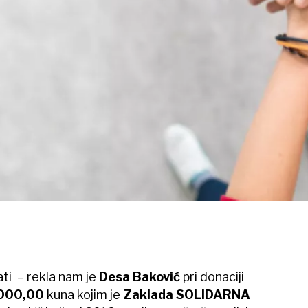
ati – rekla nam je
Desa Baković
pri donaciji
000,00
kuna kojim je
Zaklada SOLIDARNA