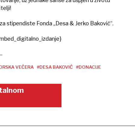
ovanje, uz jednake šanse za uspjeh u životu
elji!
za stipendiste Fonda „Desa & Jerko Baković“.
mbed_digitalno_izdanje}
ORSKA VEČERA
#DESA BAKOVIĆ
#DONACIJE
gitalnom