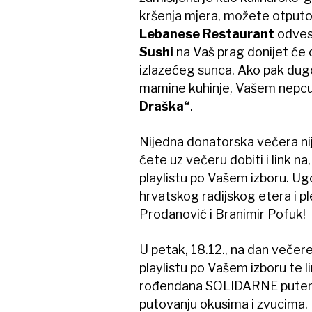
kršenja mjera, možete otputov
Lebanese Restaurant
odvest
Sushi
na Vaš prag donijet će 
izlazećeg sunca. Ako pak dugo 
mamine kuhinje, Vašem nepcu 
Draška“
.
Nijedna donatorska večera ni
ćete uz večeru dobiti i link n
playlistu po Vašem izboru. Ug
hrvatskog radijskog etera i pl
Prodanović i Branimir Pofuk!
U petak, 18.12., na dan večer
playlistu po Vašem izboru te li
rođendana SOLIDARNE putem 
putovanju okusima i zvucima.