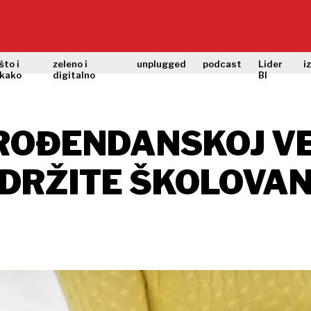
što i
zeleno i
unplugged
podcast
Lider
i
kako
digitalno
BI
 ROĐENDANSKOJ V
DRŽITE ŠKOLOVANJ