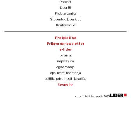
Podcast
Lider BI
Klub izvoznika
Studentski Lider klub
Konferencije
Pretplati se
Prijava na newsletter
e-lider
o nama
impressum
oglašavanje
opći uvjeti korištenja
politika privatnosti i kolačića
tocno.hr
copyright lider media 2025.