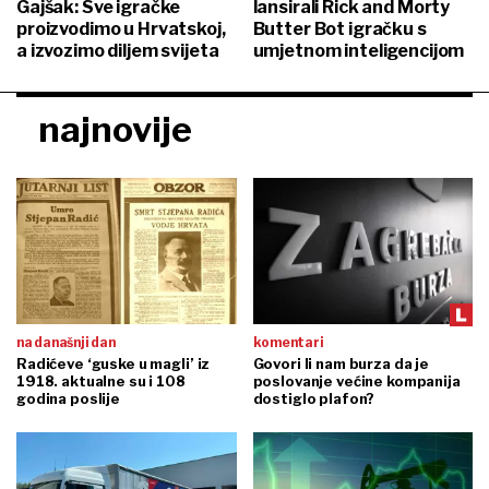
Gajšak: Sve igračke
lansirali Rick and Morty
proizvodimo u Hrvatskoj,
Butter Bot igračku s
a izvozimo diljem svijeta
umjetnom inteligencijom
najnovije
na današnji dan
komentari
Radićeve ‘guske u magli’ iz
Govori li nam burza da je
1918. aktualne su i 108
poslovanje većine kompanija
godina poslije
dostiglo plafon?