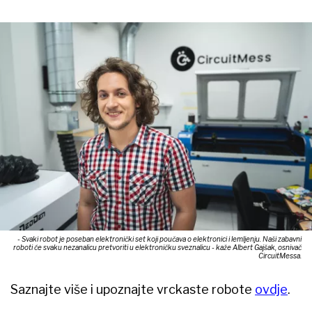
- Svaki robot je poseban elektronički set koji poučava o elektronici i lemljenju. Naši zabavni
roboti će svaku nezanalicu pretvoriti u elektroničku sveznalicu - kaže Albert Gajšak, osnivač
CircuitMessa.
Saznajte više i upoznajte vrckaste robote
ovdje
.