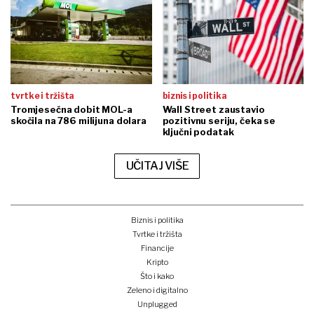
tvrtke i tržišta
biznis i politika
Tromjesečna dobit MOL-a
Wall Street zaustavio
skočila na 786 milijuna dolara
pozitivnu seriju, čeka se
ključni podatak
UČITAJ VIŠE
Biznis i politika
Tvrtke i tržišta
Financije
Kripto
Što i kako
Zeleno i digitalno
Unplugged