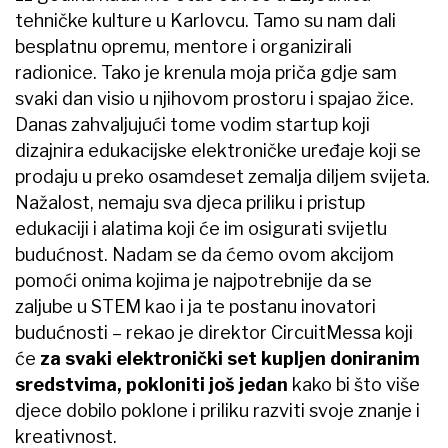
tehničke kulture u Karlovcu. Tamo su nam dali
besplatnu opremu, mentore i organizirali
radionice. Tako je krenula moja priča gdje sam
svaki dan visio u njihovom prostoru i spajao žice.
Danas zahvaljujući tome vodim startup koji
dizajnira edukacijske elektroničke uređaje koji se
prodaju u preko osamdeset zemalja diljem svijeta.
Nažalost, nemaju sva djeca priliku i pristup
edukaciji i alatima koji će im osigurati svijetlu
budućnost. Nadam se da ćemo ovom akcijom
pomoći onima kojima je najpotrebnije da se
zaljube u STEM kao i ja te postanu inovatori
budućnosti – rekao je direktor CircuitMessa koji
će
za svaki elektronički set kupljen doniranim
sredstvima, pokloniti još jedan
kako bi što više
djece dobilo poklone i priliku razviti svoje znanje i
kreativnost.