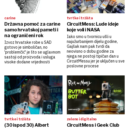
carine
tvrtke i tržišta
Državna pomoć za carine
CircuitMess: Lude ideje
samo hrvatskoj pameti i
koje voli i NASA
na ograničeni rok
Iako smo u tvornicu ušli u
najužurbanijem dijelu godine,
Izvoz hrvatske robe u SAD
Gajšak nam pak tvrdi da
gotovo je simboličan, no
neovisno o dobu godine za
'problemčić' je što se uglavnom
njega ne postoji tipičan dan u
sastoji od proizvoda i usluga
CircuitMessu jer je uključen u sve
visoke dodane vrijednosti
poslovne procese
tvrtke i tržišta
zeleno i digitalno
(30 ispod 30) Albert
CircuitMess i Geek Club