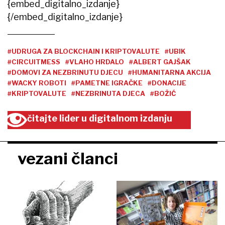
{embed_digitalno_izdanje}
{/embed_digitalno_izdanje}
#UDRUGA ZA BLOCKCHAIN I KRIPTOVALUTE
#UBIK
#CIRCUITMESS
#VLAHO HRDALO
#ALBERT GAJŠAK
#DOMOVI ZA NEZBRINUTU DJECU
#HUMANITARNA AKCIJA
#WACKY ROBOTI
#PAMETNE IGRAČKE
#DONACIJE
#KRIPTOVALUTE
#NEZBRINUTA DJECA
#BOŽIĆ
čitajte lider u digitalnom izdanju
vezani članci