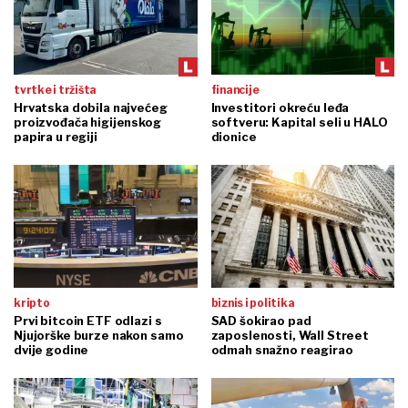
tvrtke i tržišta
financije
Hrvatska dobila najvećeg
Investitori okreću leđa
proizvođača higijenskog
softveru: Kapital seli u HALO
papira u regiji
dionice
kripto
biznis i politika
Prvi bitcoin ETF odlazi s
SAD šokirao pad
Njujorške burze nakon samo
zaposlenosti, Wall Street
dvije godine
odmah snažno reagirao