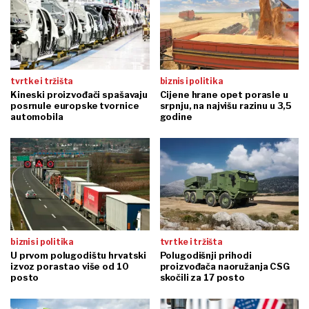
tvrtke i tržišta
biznis i politika
Kineski proizvođači spašavaju
Cijene hrane opet porasle u
posrnule europske tvornice
srpnju, na najvišu razinu u 3,5
automobila
godine
biznis i politika
tvrtke i tržišta
U prvom polugodištu hrvatski
Polugodišnji prihodi
izvoz porastao više od 10
proizvođača naoružanja CSG
posto
skočili za 17 posto