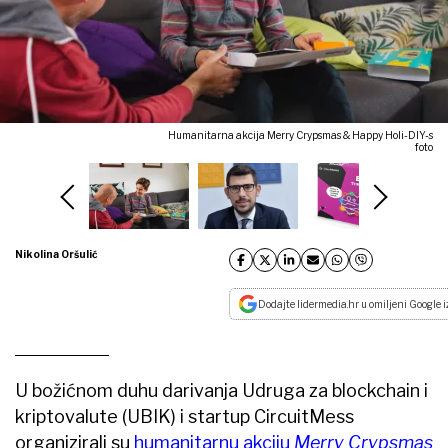
Humanitarna akcija Merry Crypsmas & Happy Holi-DIY-s
foto
Nikolina Oršulić
Dodajte lidermedia.hr u omiljeni Google i
U božićnom duhu darivanja Udruga za blockchain i
kriptovalute (UBIK) i startup CircuitMess
organizirali su
humanitarnu akciju
Merry Crypsmas