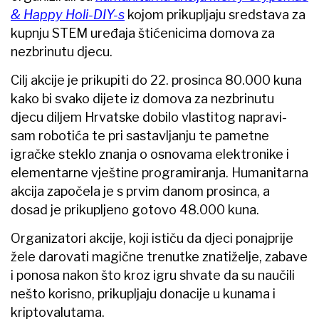
& Happy Holi-DIY-s
kojom prikupljaju sredstava za
kupnju STEM uređaja štićenicima domova za
nezbrinutu djecu.
Cilj akcije je prikupiti do 22. prosinca 80.000 kuna
kako bi svako dijete iz domova za nezbrinutu
djecu diljem Hrvatske dobilo vlastitog napravi-
sam robotića te pri sastavljanju te pametne
igračke steklo znanja o osnovama elektronike i
elementarne vještine programiranja. Humanitarna
akcija započela je s prvim danom prosinca, a
dosad je prikupljeno gotovo 48.000 kuna.
Organizatori akcije, koji ističu da djeci ponajprije
žele darovati magične trenutke znatiželje, zabave
i ponosa nakon što kroz igru shvate da su naučili
nešto korisno, prikupljaju donacije u kunama i
kriptovalutama.