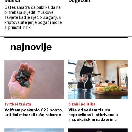
Muska
Dogecoin
Gates smatra da publika da ne
bi trebala slijediti Muskove
savjete kad je riječ o ulaganju u
kriptovalute jer je bogat i može
si priuštiti rizik
najnovije
tvrtke i tržišta
biznis i politika
Volfram poskupio 622 posto,
Više od sedam tisuća
kritični minerali ruše rekorde
nepravilnosti otkriveno u
inspekcijskim nadzorima