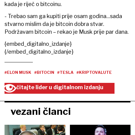
kada je riječ o bitcoinu.
- Trebao sam ga kupiti prije osam godina...sada
stvarno mislim da je bitcoin dobra stvar.
Podržavam bitcoin – rekao je Musk prije par dana.
{embed_digitalno_izdanje}
{/embed_digitalno_izdanje}
#ELON MUSK
#BITOCIN
#TESLA
#KRIPTOVALUTE
čitajte lider u digitalnom izdanju
vezani članci