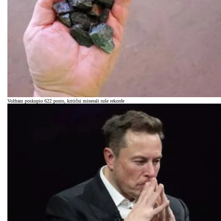
Volfram poskupio 622 posto, kritični minerali ruše rekorde