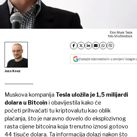
Elon Musk Tesla
foto Shutterstock
Dodajte lidermedia.hr u omiljeni Google i
Jozo Knez
Muskova kompanija
Tesla uložila je 1,5 milijardi
dolara u Bitcoin
i obavijestila kako će
početi prihvaćati tu kriptovalutu kao oblik
plaćanja, što je naravno dovelo do eksplozivnog
rasta cijene bitcoina koja trenutno iznosi gotovo
44 tisuće dolara. Ta informacija dolazi nakon što