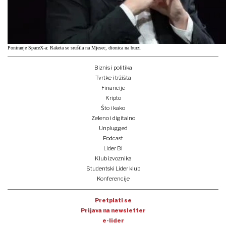
Poniranje SpaceX-a: Raketa se srušila na Mjesec, dionica na burzi
Biznis i politika
Tvrtke i tržišta
Financije
Kripto
Što i kako
Zeleno i digitalno
Unplugged
Podcast
Lider BI
Klub izvoznika
Studentski Lider klub
Konferencije
Pretplati se
Prijava na newsletter
e-lider