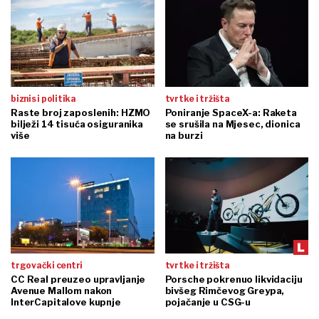
biznis i politika
tvrtke i tržišta
Raste broj zaposlenih: HZMO
Poniranje SpaceX-a: Raketa
bilježi 14 tisuća osiguranika
se srušila na Mjesec, dionica
više
na burzi
trgovački centri
tvrtke i tržišta
CC Real preuzeo upravljanje
Porsche pokrenuo likvidaciju
Avenue Mallom nakon
bivšeg Rimčevog Greypa,
InterCapitalove kupnje
pojačanje u CSG-u