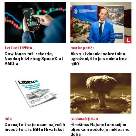
tvrtke i tržišta
marko perić:
Dow Jones ruši rekorde,
Ako su i vlasnici nekretnina
Nasdaq klizi zbog SpaceX-a i
ugroženi, što je s onima bez
AMD-a
njih?
info
na današnji dan
Doznajte tko je osam najvećih
Hirošima: Najsmrtonosnijim
investitora iz BiH u Hrvatskoj
bljeskom počelo je nuklearno
doba