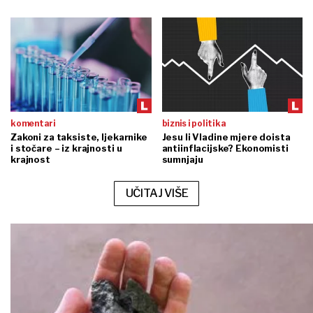
komentari
biznis i politika
Zakoni za taksiste, ljekarnike
Jesu li Vladine mjere doista
i stočare – iz krajnosti u
antiinflacijske? Ekonomisti
krajnost
sumnjaju
UČITAJ VIŠE