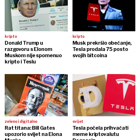
kripto
kripto
Donald Trump u
Musk prekršio obećanje,
razgovoru s Elonom
Tesla prodala 75 posto
Muskom nije spomenuo
svojih bitcoina
kripto i Teslu
zeleno i digitalno
svijet
Rat titana: Bill Gates
Tesla počela prihvaćati
upozorio svijet na Elona
meme kriptovalutu