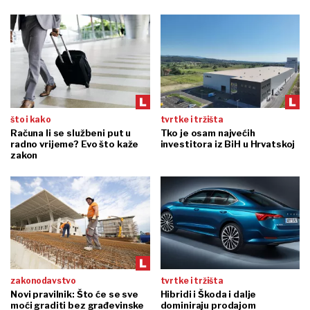
što i kako
tvrtke i tržišta
Računa li se službeni put u
Tko je osam najvećih
radno vrijeme? Evo što kaže
investitora iz BiH u Hrvatskoj
zakon
zakonodavstvo
tvrtke i tržišta
Novi pravilnik: Što će se sve
Hibridi i Škoda i dalje
moći graditi bez građevinske
dominiraju prodajom