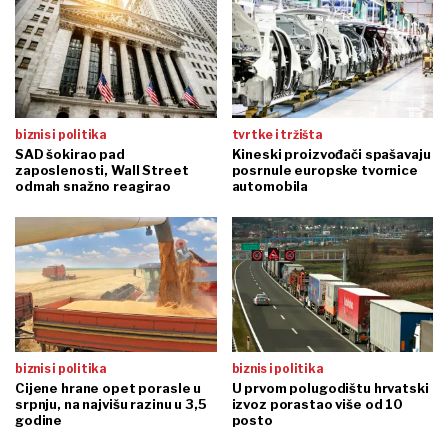
biznis i politika
tvrtke i tržišta
SAD šokirao pad
Kineski proizvođači spašavaju
zaposlenosti, Wall Street
posrnule europske tvornice
odmah snažno reagirao
automobila
biznis i politika
biznis i politika
Cijene hrane opet porasle u
U prvom polugodištu hrvatski
srpnju, na najvišu razinu u 3,5
izvoz porastao više od 10
godine
posto