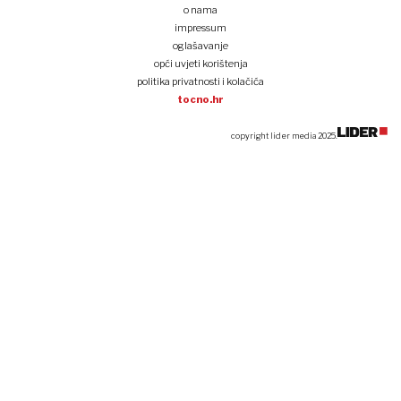
o nama
impressum
oglašavanje
opći uvjeti korištenja
politika privatnosti i kolačića
tocno.hr
copyright lider media 2025.