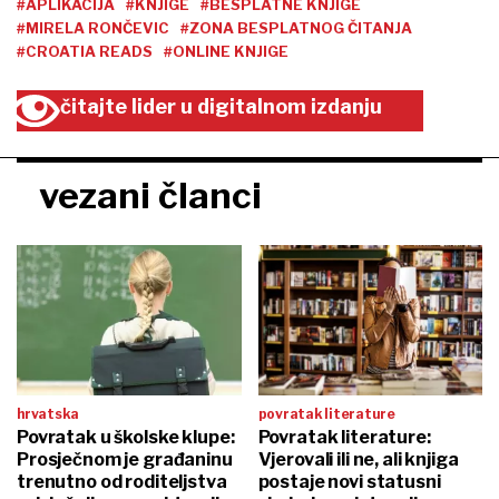
#APLIKACIJA
#KNJIGE
#BESPLATNE KNJIGE
#MIRELA RONČEVIC
#ZONA BESPLATNOG ČITANJA
#CROATIA READS
#ONLINE KNJIGE
čitajte lider u digitalnom izdanju
vezani članci
hrvatska
povratak literature
Povratak u školske klupe:
Povratak literature:
Prosječnom je građaninu
Vjerovali ili ne, ali knjiga
trenutno od roditeljstva
postaje novi statusni