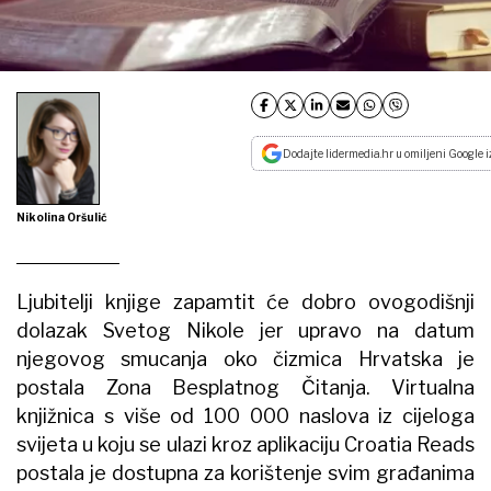
Dodajte lidermedia.hr u omiljeni Google i
Nikolina Oršulić
Ljubitelji knjige zapamtit će dobro ovogodišnji
dolazak Svetog Nikole jer upravo na datum
njegovog smucanja oko čizmica Hrvatska je
postala Zona Besplatnog Čitanja. Virtualna
knjižnica s više od 100 000 naslova iz cijeloga
svijeta u koju se ulazi kroz aplikaciju Croatia Reads
postala je dostupna za korištenje svim građanima