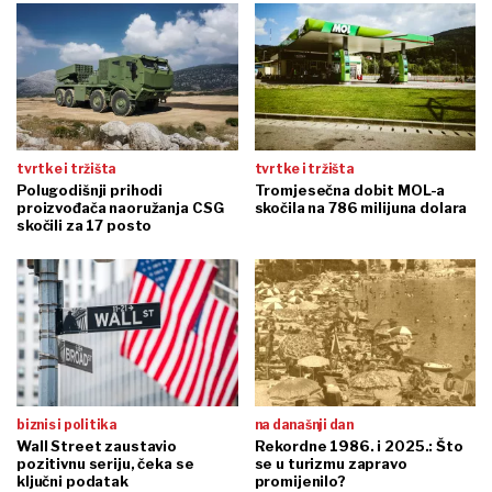
tvrtke i tržišta
tvrtke i tržišta
Polugodišnji prihodi
Tromjesečna dobit MOL-a
proizvođača naoružanja CSG
skočila na 786 milijuna dolara
skočili za 17 posto
biznis i politika
na današnji dan
Wall Street zaustavio
Rekordne 1986. i 2025.: Što
pozitivnu seriju, čeka se
se u turizmu zapravo
ključni podatak
promijenilo?