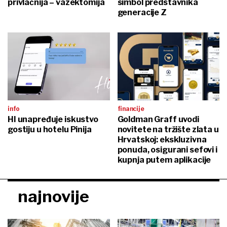
privlačnija – vazektomija
simbol predstavnika
generacije Z
info
financije
HI unapređuje iskustvo
Goldman Graff uvodi
gostiju u hotelu Pinija
novitete na tržište zlata u
Hrvatskoj: ekskluzivna
ponuda, osigurani sefovi i
kupnja putem aplikacije
najnovije