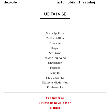
dozvole
automobila u Hrvatskoj
UČITAJ VIŠE
Biznis i politika
Tvrtke i tržišta
Financije
Kripto
Što i kako
Zeleno i digitalno
Unplugged
Podcast
Lider BI
Klub izvoznika
Studentski Lider klub
Konferencije
Pretplati se
Prijava na newsletter
e-lider