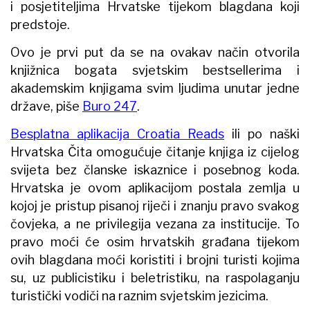
i posjetiteljima Hrvatske tijekom blagdana koji
predstoje.
Ovo je prvi put da se na ovakav način otvorila
knjižnica bogata svjetskim bestsellerima i
akademskim knjigama svim ljudima unutar jedne
države, piše
Buro 247
.
Besplatna aplikacija Croatia Reads
ili po naški
Hrvatska Čita omogućuje čitanje knjiga iz cijelog
svijeta bez članske iskaznice i posebnog koda.
Hrvatska je ovom aplikacijom postala zemlja u
kojoj je pristup pisanoj riječi i znanju pravo svakog
čovjeka, a ne privilegija vezana za institucije. To
pravo moći će osim hrvatskih građana tijekom
ovih blagdana moći koristiti i brojni turisti kojima
su, uz publicistiku i beletristiku, na raspolaganju
turistički vodiči na raznim svjetskim jezicima.