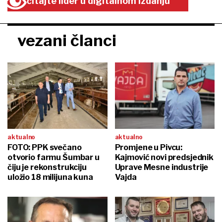
čitajte lider u digitalnom izdanju
vezani članci
aktualno
aktualno
FOTO: PPK svečano
Promjene u Pivcu:
otvorio farmu Šumbar u
Kajmović novi predsjednik
čiju je rekonstrukciju
Uprave Mesne industrije
uložio 18 milijuna kuna
Vajda