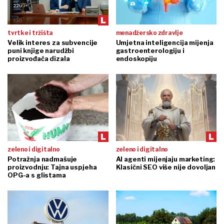
tvrtke i tržišta
menadžersko zdravlje
Velik interes za subvencije
Umjetna inteligencija mijenja
puni knjige narudžbi
gastroenterologiju i
proizvođača dizala
endoskopiju
zeleno i digitalno
zeleno i digitalno
Potražnja nadmašuje
AI agenti mijenjaju marketing:
proizvodnju: Tajna uspjeha
Klasični SEO više nije dovoljan
OPG-a s glistama