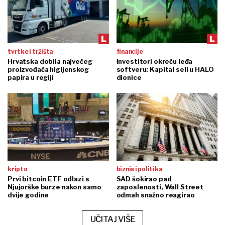
tvrtke i tržišta
financije
Hrvatska dobila najvećeg
Investitori okreću leđa
proizvođača higijenskog
softveru: Kapital seli u HALO
papira u regiji
dionice
kripto
biznis i politika
Prvi bitcoin ETF odlazi s
SAD šokirao pad
Njujorške burze nakon samo
zaposlenosti, Wall Street
dvije godine
odmah snažno reagirao
UČITAJ VIŠE