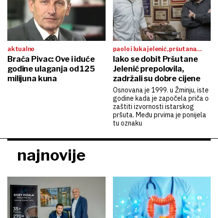
aktualno
paolo i luka jelenić, pršutana
Braća Pivac: Ove i iduće
jelenić
Iako se dobit Pršutane
godine ulaganja od 125
Jelenić prepolovila,
milijuna kuna
zadržali su dobre cijene
Osnovana je 1999. u Žminju, iste
godine kada je započela priča o
zaštiti izvornosti istarskog
pršuta. Među prvima je ponijela
tu oznaku
najnovije