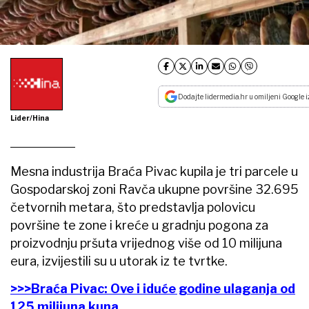
Dodajte lidermedia.hr u omiljeni Google i
Lider/Hina
Mesna industrija Braća Pivac kupila je tri parcele u
Gospodarskoj zoni Ravča ukupne površine 32.695
četvornih metara, što predstavlja polovicu
površine te zone i kreće u gradnju pogona za
proizvodnju pršuta vrijednog više od 10 milijuna
eura, izvijestili su u utorak iz te tvrtke.
>>>Braća Pivac: Ove i iduće godine ulaganja od
125 milijuna kuna