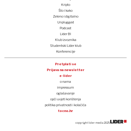
Kripto
Što i kako
Zeleno i digitalno
Unplugged
Podcast
Lider BI
Klub izvoznika
Studentski Lider klub
Konferencije
Pretplati se
Prijava na newsletter
e-lider
o nama
impressum
oglašavanje
opći uvjeti korištenja
politika privatnosti i kolačića
tocno.hr
copyright lider media 2025.