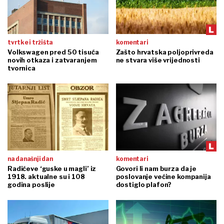
tvrtke i tržišta
komentari
Volkswagen pred 50 tisuća
Zašto hrvatska poljoprivreda
novih otkaza i zatvaranjem
ne stvara više vrijednosti
tvornica
na današnji dan
komentari
Radićeve ‘guske u magli’ iz
Govori li nam burza da je
1918. aktualne su i 108
poslovanje većine kompanija
godina poslije
dostiglo plafon?