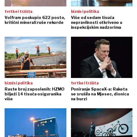
tvrtke i tržišta
biznis i politika
Volfram poskupio 622 posto,
Više od sedam tisuća
kritični minerali ruše rekorde
nepravilnosti otkriveno u
inspekcijskim nadzorima
biznis i politika
tvrtke i tržišta
Raste broj zaposlenih: HZMO
Poniranje SpaceX-a: Raketa
bilježi 14 tisuća osiguranika
se srušila na Mjesec, dionica
više
na burzi