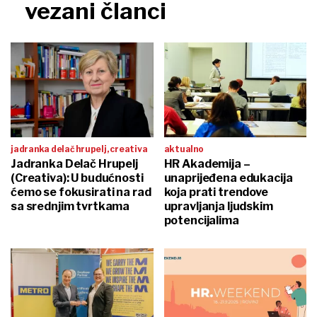
vezani članci
jadranka delač hrupelj, creativa
aktualno
Jadranka Delač Hrupelj
HR Akademija –
(Creativa): U budućnosti
unaprijeđena edukacija
ćemo se fokusirati na rad
koja prati trendove
sa srednjim tvrtkama
upravljanja ljudskim
potencijalima