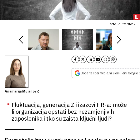
foto Shutterstock
Dodajte lidermedia.hr u omiljeni Google i
Anamarija Mujanović
Fluktuacija, generacija Z i izazovi HR-a: može
li organizacija opstati bez nezamjenjivih
zaposlenika i tko su zaista ključni ljudi?