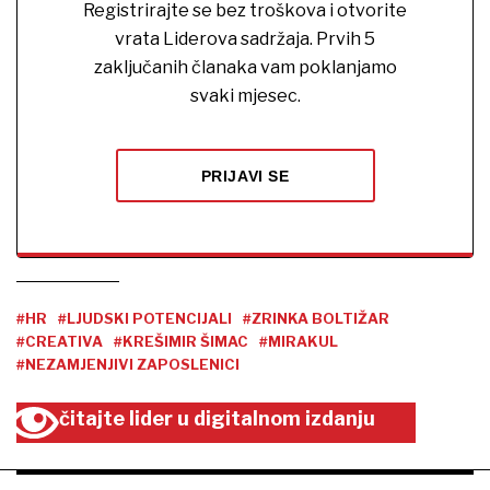
Registrirajte se bez troškova i otvorite
vrata Liderova sadržaja. Prvih 5
zaključanih članaka vam poklanjamo
svaki mjesec.
PRIJAVI SE
#HR
#LJUDSKI POTENCIJALI
#ZRINKA BOLTIŽAR
#CREATIVA
#KREŠIMIR ŠIMAC
#MIRAKUL
#NEZAMJENJIVI ZAPOSLENICI
čitajte lider u digitalnom izdanju