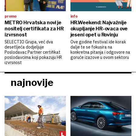
promo
info
METRO Hrvatska novi je
HR.Weekend: Najvažnije
nositelj certifikata za HR
okupljanje HR-ovaca ove
izvrsnost
jeseni opet u Rovinju
SELECTIO Grupa, već dva
Ove godine festival ide korak
desetljeća dodjeljuje
dalje te se fokusira na
Poslodavac Partner certifikat
konkretna pitanja i odgovore na
poslodavcima koji pokazuju HR
goruće izazove u ovom sektoru
izvrsnost
najnovije