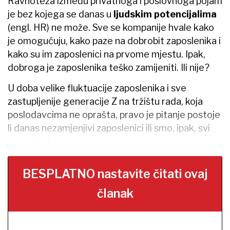
Ravnoteža između privatnoga i poslovnoga pojam
je bez kojega se danas u
ljudskim potencijalima
(engl. HR) ne može. Sve se kompanije hvale kako
je omogućuju, kako paze na dobrobit zaposlenika i
kako su im zaposlenici na prvome mjestu. Ipak,
dobroga je zaposlenika teško zamijeniti. Ili nije?
U doba velike fluktuacije zaposlenika i sve
zastupljenije generacije Z na tržištu rada, koja
poslodavcima ne oprašta, pravo je pitanje postoje
li danas nezamjenjivi zaposlenici ili smo, ipak, svi
zamjenjivi.
BESPLATNO nastavite čitati ovaj
članak