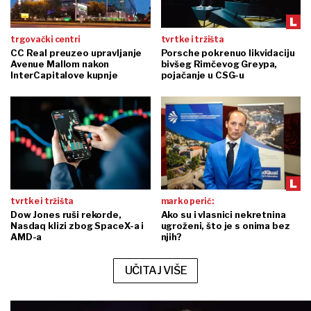
trgovački centri
tvrtke i tržišta
CC Real preuzeo upravljanje
Porsche pokrenuo likvidaciju
Avenue Mallom nakon
bivšeg Rimčevog Greypa,
InterCapitalove kupnje
pojačanje u CSG-u
tvrtke i tržišta
marko perić:
Dow Jones ruši rekorde,
Ako su i vlasnici nekretnina
Nasdaq klizi zbog SpaceX-a i
ugroženi, što je s onima bez
AMD-a
njih?
UČITAJ VIŠE