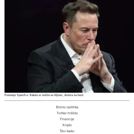
Poniranje SpaceX-a: Raketa se srušila na Mjesec, dionica na burzi
Biznis i politika
Tvrtke i tržišta
Financije
Kripto
Što i kako