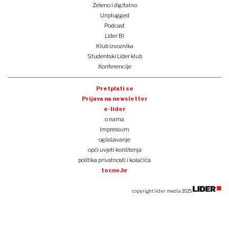
Zeleno i digitalno
Unplugged
Podcast
Lider BI
Klub izvoznika
Studentski Lider klub
Konferencije
Pretplati se
Prijava na newsletter
e-lider
o nama
impressum
oglašavanje
opći uvjeti korištenja
politika privatnosti i kolačića
tocno.hr
copyright lider media 2025.