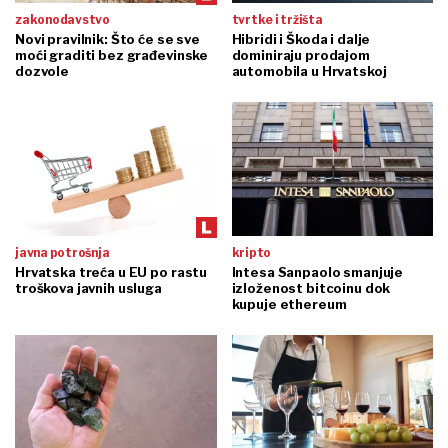
zakonodavstvo
tvrtke i tržišta
Novi pravilnik: Što će se sve
Hibridi i Škoda i dalje
moći graditi bez građevinske
dominiraju prodajom
dozvole
automobila u Hrvatskoj
javna potrošnja
kripto
Hrvatska treća u EU po rastu
Intesa Sanpaolo smanjuje
troškova javnih usluga
izloženost bitcoinu dok
kupuje ethereum