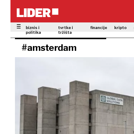
biznis i
tvrtke i
financije
kripto
politika
tržišta
#amsterdam