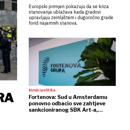
Europski primjeri pokazuju da se kriza
stanovanja ublažava kada gradovi
upravljaju zemljištem i dugoročno grade
fond najamnih stanova.
biznis i politika
RA
Fortenova: Sud u Amsterdamu
ponovno odbacio sve zahtjeve
sankcioniranog SBK Art-a,
Skupština imatelja depozitarnih
potvrda održat će se prema planu