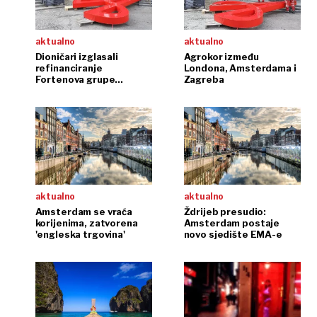
aktualno
aktualno
Dioničari izglasali
Agrokor između
refinanciranje
Londona, Amsterdama i
Fortenova grupe
Zagreba
četverogodišnjom
obveznicom
aktualno
aktualno
Amsterdam se vraća
Ždrijeb presudio:
korijenima, zatvorena
Amsterdam postaje
'engleska trgovina'
novo sjedište EMA-e