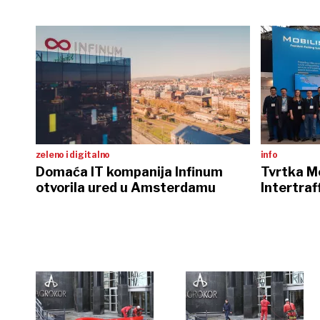
zeleno i digitalno
info
Domaća IT kompanija Infinum
Tvrtka Mo
otvorila ured u Amsterdamu
Intertra