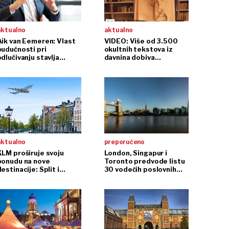
aktualno
aktualno
Aik van Eemeren: Vlast
VIDEO: Više od 3.500
budućnosti pri
okultnih tekstova iz
dlučivanju stavlja
davnina dobiva
građane na prvo mjesto
'suvremeni predznak e-'
aktualno
preporučeno
KLM proširuje svoju
London, Singapur i
ponudu na nove
Toronto predvode listu
estinacije: Split i
30 vodećih poslovnih
Amsterdam spojeni
svjetskih centara
izravnom avionskom
inijom