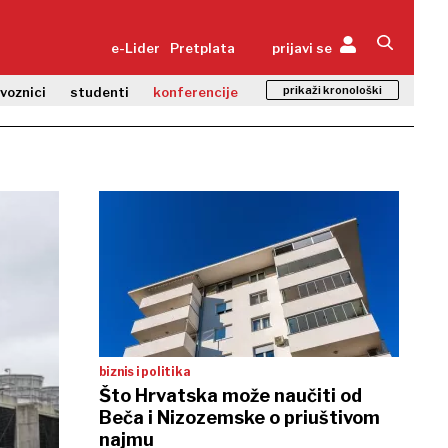
e-Lider
Pretplata
prijavi se
prikaži kronološki
zvoznici
studenti
konferencije
biznis i politika
Što Hrvatska može naučiti od
Beča i Nizozemske o priuštivom
najmu