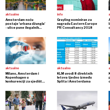
aktualno
info
Amsterdam noću
Grayling nominiran za
postaje 'urbana džungla'
nagradu Eastern Europe
- ulice pune ilegalnih
PR Consultancy 2018
o
utrka, droge, nasilja
aktualno
aktualno
Milano, Amsterdam i
KLM uvodi 8 direktnih
Kopenhagen u
letova tjedno između
konkurenciji za sjedište
Splita i Amsterdama
d
EMA-e
l