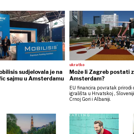
ukratko
bilisis sudjelovala je na
Može li Zagreb postati z
ffic sajmu u Amsterdamu
Amsterdam?
EU financira povratak prirodi d
igrališta u Hrvatskoj , Sloveniji,
Crnoj Gori i Albaniji.