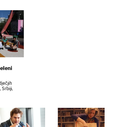
eleni
ječjih
 Srbiji,