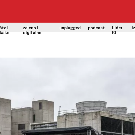
što i
zeleno i
unplugged
podcast
Lider
i
kako
digitalno
BI