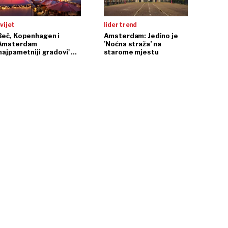
vijet
lider trend
Beč, Kopenhagen i
Amsterdam: Jedino je
Amsterdam
’Noćna straža’ na
najpametniji gradovi' na
starome mjestu
svijetu