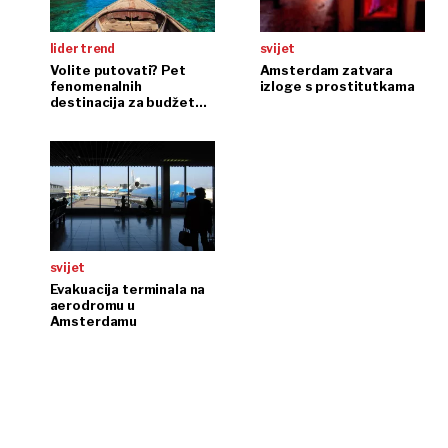
lider trend
svijet
Volite putovati? Pet
Amsterdam zatvara
fenomenalnih
izloge s prostitutkama
destinacija za budžet
do 500 eura
svijet
Evakuacija terminala na
aerodromu u
Amsterdamu