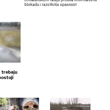
blokadu i razotkrila opasnost
 trebaju
postoji