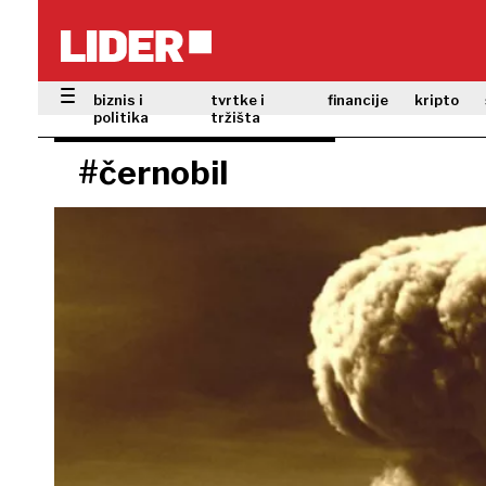
biznis i
tvrtke i
financije
kripto
politika
tržišta
#černobil