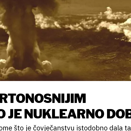
MRTONOSNIJIM
O JE NUKLEARNO DO
ome što je čovječanstvu istodobno dala t