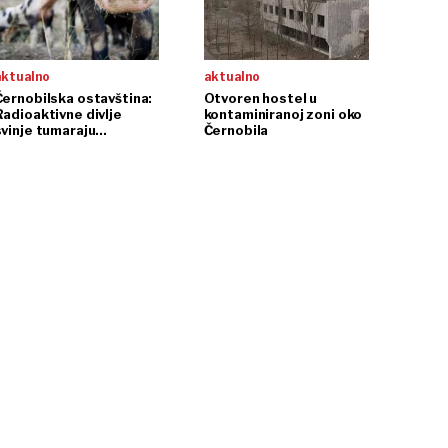
aktualno
aktualno
Černobilska ostavština:
Otvoren hostel u
Radioaktivne divlje
kontaminiranoj zoni oko
svinje tumaraju
Černobila
Švedskom