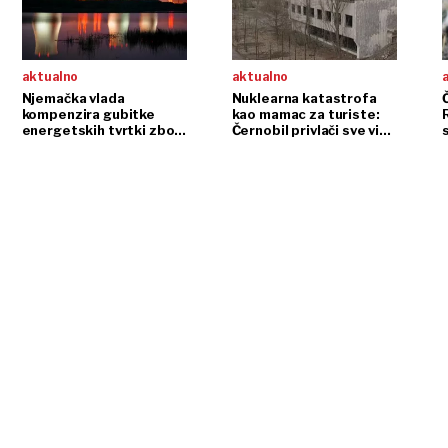
aktualno
aktualno
Njemačka vlada
Nuklearna katastrofa
kompenzira gubitke
kao mamac za turiste:
energetskih tvrtki zbog
Černobil privlači sve više
gašenja nuklearki
stranaca