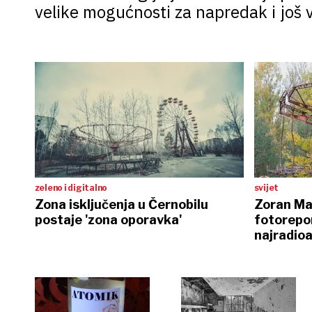
velike mogućnosti za napredak i još v
zeleno i digitalno
svijet
Zona isključenja u Černobilu
Zoran Mar
postaje 'zona oporavka'
fotorepo
najradioa
svijetu