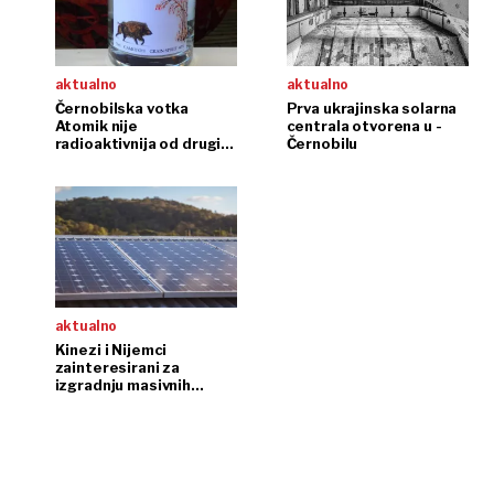
aktualno
aktualno
Černobilska votka
Prva ukrajinska solarna
Atomik nije
centrala otvorena u -
radioaktivnija od drugih
Černobilu
votki
aktualno
Kinezi i Nijemci
zainteresirani za
izgradnju masivnih
solarnih parkova u
Černobilu