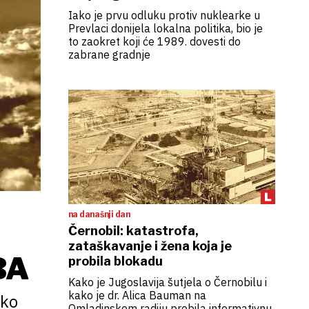
Iako je prvu odluku protiv nuklearke u
Prevlaci donijela lokalna politika, bio je
to zaokret koji će 1989. dovesti do
zabrane gradnje
na današnji dan
Černobil: katastrofa,
zataškavanje i žena koja je
BA
probila blokadu
Kako je Jugoslavija šutjela o Černobilu i
kako je dr. Alica Bauman na
ako
Omladinskom radiju probila informativnu