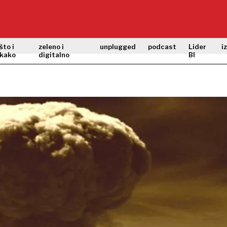
što i
zeleno i
unplugged
podcast
Lider
i
kako
digitalno
BI