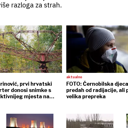
iše razloga za strah.
aktualno
inović, prvi hrvatski
FOTO: Černobilska djeca
rter donosi snimke s
predah od radijacije, ali 
ktivnijeg mjesta na
velika prepreka