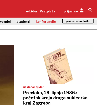
e-Lider
Pretplata
prijavi se
prikaži kronološki
zvoznici
studenti
konferencije
na današnji dan
Prevlaka, 19. lipnja 1986.:
početak kraja druge nuklearke
kraj Zagreba