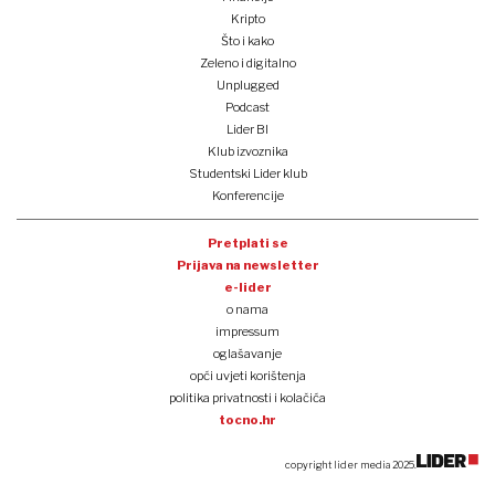
Kripto
Što i kako
Zeleno i digitalno
Unplugged
Podcast
Lider BI
Klub izvoznika
Studentski Lider klub
Konferencije
Pretplati se
Prijava na newsletter
e-lider
o nama
impressum
oglašavanje
opći uvjeti korištenja
politika privatnosti i kolačića
tocno.hr
copyright lider media 2025.