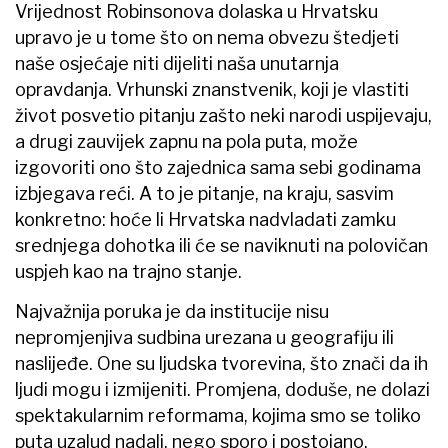
Vrijednost Robinsonova dolaska u Hrvatsku
upravo je u tome što on nema obvezu štedjeti
naše osjećaje niti dijeliti naša unutarnja
opravdanja. Vrhunski znanstvenik, koji je vlastiti
život posvetio pitanju zašto neki narodi uspijevaju,
a drugi zauvijek zapnu na pola puta, može
izgovoriti ono što zajednica sama sebi godinama
izbjegava reći. A to je pitanje, na kraju, sasvim
konkretno: hoće li Hrvatska nadvladati zamku
srednjega dohotka ili će se naviknuti na polovičan
uspjeh kao na trajno stanje.
Najvažnija poruka je da institucije nisu
nepromjenjiva sudbina urezana u geografiju ili
naslijeđe. One su ljudska tvorevina, što znači da ih
ljudi mogu i izmijeniti. Promjena, doduše, ne dolazi
spektakularnim reformama, kojima smo se toliko
puta uzalud nadali, nego sporo i postojano,