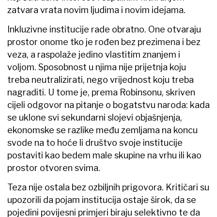
zatvara vrata novim ljudima i novim idejama.
Inkluzivne institucije rade obratno. One otvaraju
prostor onome tko je rođen bez prezimena i bez
veza, a raspolaže jedino vlastitim znanjem i
voljom. Sposobnost u njima nije prijetnja koju
treba neutralizirati, nego vrijednost koju treba
nagraditi. U tome je, prema Robinsonu, skriven
cijeli odgovor na pitanje o bogatstvu naroda: kada
se uklone svi sekundarni slojevi objašnjenja,
ekonomske se razlike među zemljama na koncu
svode na to hoće li društvo svoje institucije
postaviti kao bedem male skupine na vrhu ili kao
prostor otvoren svima.
Teza nije ostala bez ozbiljnih prigovora. Kritičari su
upozorili da pojam institucija ostaje širok, da se
pojedini povijesni primjeri biraju selektivno te da