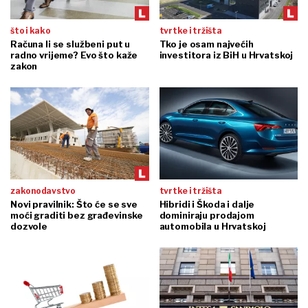
što i kako
tvrtke i tržišta
Računa li se službeni put u
Tko je osam najvećih
radno vrijeme? Evo što kaže
investitora iz BiH u Hrvatskoj
zakon
zakonodavstvo
tvrtke i tržišta
Novi pravilnik: Što će se sve
Hibridi i Škoda i dalje
moći graditi bez građevinske
dominiraju prodajom
dozvole
automobila u Hrvatskoj