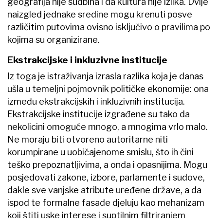
geografija nije sudbina i da kultura nije izlika. Dvije
naizgled jednake sredine mogu krenuti posve
različitim putovima ovisno isključivo o pravilima po
kojima su organizirane.
Ekstrakcijske i inkluzivne institucije
Iz toga je istraživanja izrasla razlika koja je danas
ušla u temeljni pojmovnik političke ekonomije: ona
između ekstrakcijskih i inkluzivnih institucija.
Ekstrakcijske institucije izgrađene su tako da
nekolicini omoguće mnogo, a mnogima vrlo malo.
Ne moraju biti otvoreno autoritarne niti
korumpirane u uobičajenome smislu, što ih čini
teško prepoznatljivima, a onda i opasnijima. Mogu
posjedovati zakone, izbore, parlamente i sudove,
dakle sve vanjske atribute uređene države, a da
ispod te formalne fasade djeluju kao mehanizam
koji štiti uske interese i suptilnim filtriranjem