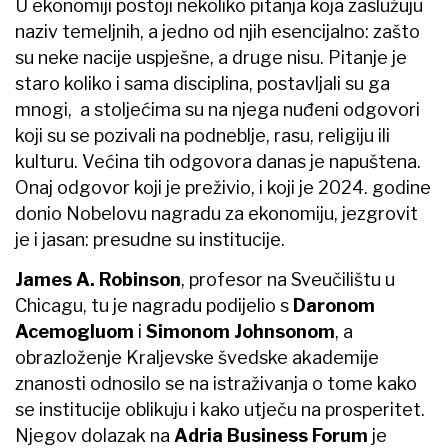
U ekonomiji postoji nekoliko pitanja koja zaslužuju
naziv temeljnih, a jedno od njih esencijalno: zašto
su neke nacije uspješne, a druge nisu. Pitanje je
staro koliko i sama disciplina, postavljali su ga
mnogi, a stoljećima su na njega nuđeni odgovori
koji su se pozivali na podneblje, rasu, religiju ili
kulturu. Većina tih odgovora danas je napuštena.
Onaj odgovor koji je preživio, i koji je 2024. godine
donio Nobelovu nagradu za ekonomiju, jezgrovit
je i jasan: presudne su institucije.
James A. Robinson
, profesor na Sveučilištu u
Chicagu, tu je nagradu podijelio s
Daronom
Acemogluom
i
Simonom Johnsonom
, a
obrazloženje Kraljevske švedske akademije
znanosti odnosilo se na istraživanja o tome kako
se institucije oblikuju i kako utječu na prosperitet.
Njegov dolazak na
Adria Business Forum
je