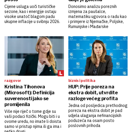
Cijene usluga uoči turističke
Donosimo analizu poreznih
sezone, kao i energije ostaju
izmjena za paušalce,
visoke unatoč blagom padu
matematiku ugovora o radu kao
ukupne inflacije u svibnju 2026.
i primjere iz Njemačke, Poljske,
Rumunjske i Mađarske
razgovor
biznis i politika
Kristina Tihonova
HUP: Prije poreza na
(Microsoft): Definicija
ekstra dobit, utvrdite
suverenosti jako se
razloge većeg profita
promijenila
Jedna od posljedica prethodnog
poreza na ekstra dobit je pad
Više nije riječ o tome gdje su
udjela ulaganja nefinancijskih
vaši podaci fizički. Mogu biti i u
poduzeća na osam posto
ovome uredu, no imate li doista
poslovnih prihoda
samo vi pristup njima ili ga ima i
netko drugi