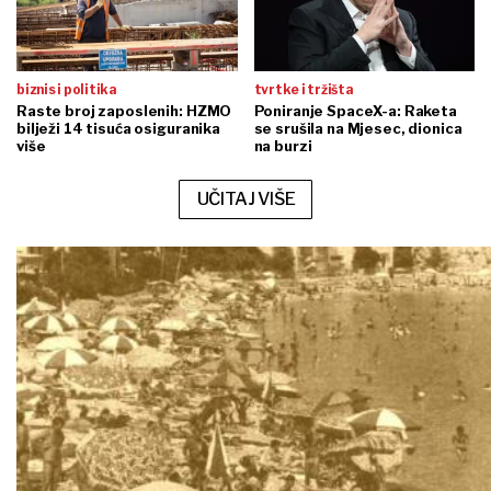
biznis i politika
tvrtke i tržišta
Raste broj zaposlenih: HZMO
Poniranje SpaceX-a: Raketa
bilježi 14 tisuća osiguranika
se srušila na Mjesec, dionica
više
na burzi
UČITAJ VIŠE