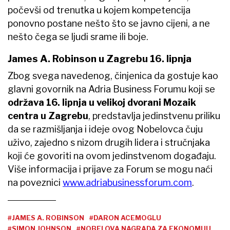
počevši od trenutka u kojem kompetencija
ponovno postane nešto što se javno cijeni, a ne
nešto čega se ljudi srame ili boje.
James A. Robinson u Zagrebu 16. lipnja
Zbog svega navedenog, činjenica da gostuje kao
glavni govornik na Adria Business Forumu koji se
održava 16. lipnja u velikoj dvorani Mozaik
centra u Zagrebu
, predstavlja jedinstvenu priliku
da se razmišljanja i ideje ovog Nobelovca čuju
uživo, zajedno s nizom drugih lidera i stručnjaka
koji će govoriti na ovom jedinstvenom događaju.
Više informacija i prijave za Forum se mogu naći
na poveznici
www.adriabusinessforum.com
.
#JAMES A. ROBINSON
#DARON ACEMOGLU
#SIMON JOHNSON
#NOBELOVA NAGRADA ZA EKONOMIJU