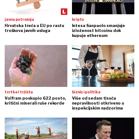
javna potrošnja
kripto
Hrvatska treća u EU po rastu
Intesa Sanpaolo smanjuje
troškova javnih usluga
izloženost bitcoinu dok
kupuje ethereum
tvrtke i tržišta
biznis i politika
Volfram poskupio 622 posto,
Više od sedam tisuća
kritični minerali ruše rekorde
nepravilnosti otkriveno u
inspekcijskim nadzorima