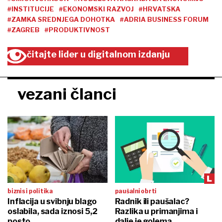
#INSTITUCIJE
#EKONOMSKI RAZVOJ
#HRVATSKA
#ZAMKA SREDNJEGA DOHOTKA
#ADRIA BUSINESS FORUM
#ZAGREB
#PRODUKTIVNOST
čitajte lider u digitalnom izdanju
vezani članci
biznis i politika
paušalni obrti
Inflacija u svibnju blago
Radnik ili paušalac?
oslabila, sada iznosi 5,2
Razlika u primanjima i
posto
dalje je golema