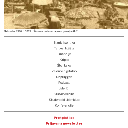
Rekordne 1986. i 2025.: Što se u turizmu zapravo promijenilo?
Biznis i politika
Tvrtke i tržišta
Financije
Kripto
Što i kako
Zeleno i digitalno
Unplugged
Podcast
Lider BI
Klub izvoznika
Studentski Lider klub
Konferencije
Pretplati se
Prijava na newsletter