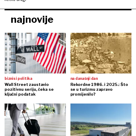
najnovije
biznis i politika
na današnji dan
Wall Street zaustavio
Rekordne 1986. i 2025.: Što
pozitivnu seriju, čeka se
se u turizmu zapravo
ključni podatak
promijenilo?