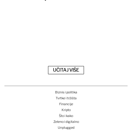
UČITAJ VIŠE
Biznis i politika
Tvrtke i tržišta
Financije
Kripto
Što i kako
Zeleno i digitalno
Unplugged