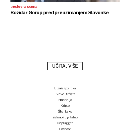
poslovna scena
Božidar Gorup pred preuzimanjem Slavonke
UČITAJ VIŠE
Biznis i politika
Tvrtke i tržišta
Financije
Kripto
Što i kako
Zeleno i digitalno
Unplugged
Podcast