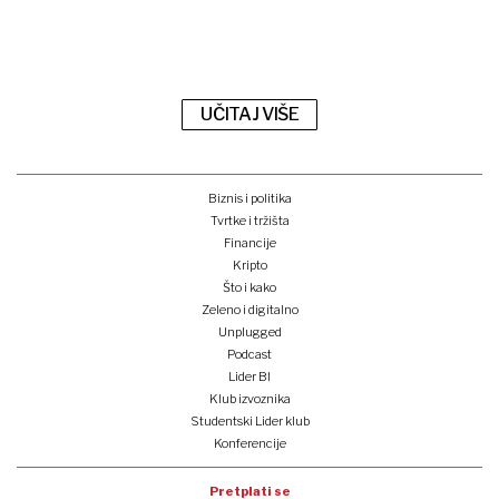
UČITAJ VIŠE
Biznis i politika
Tvrtke i tržišta
Financije
Kripto
Što i kako
Zeleno i digitalno
Unplugged
Podcast
Lider BI
Klub izvoznika
Studentski Lider klub
Konferencije
Pretplati se