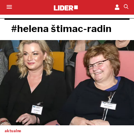
#helena štimac-radin
aktualno