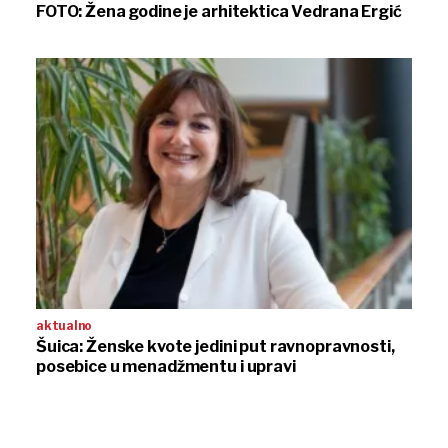
FOTO: Žena godine je arhitektica Vedrana Ergić
aktualno
Šuica: Ženske kvote jedini put ravnopravnosti,
posebice u menadžmentu i upravi