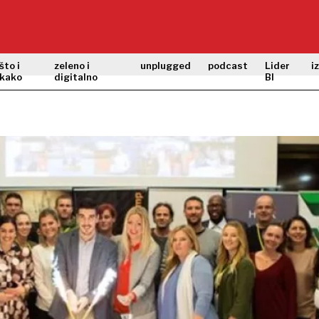
što i
zeleno i
unplugged
podcast
Lider
i
kako
digitalno
BI