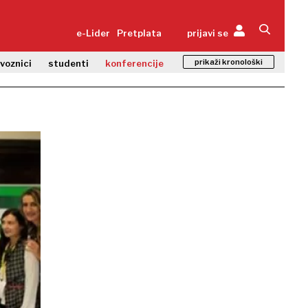
e-Lider
Pretplata
prijavi se
prikaži kronološki
zvoznici
studenti
konferencije