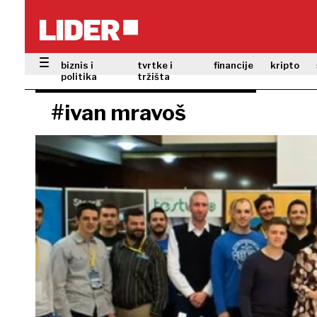
biznis i
tvrtke i
financije
kripto
politika
tržišta
#ivan mravoš