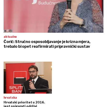
aktualno
Ćorić: Stručno osposobljavanje je krizna mjera,
trebalo bi opet reafirmirati pripravnički sustav
hrvatska
Hrvatski prioritet u 2016.
jest osigurati održivi