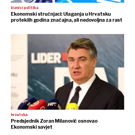
biznis i politika
Ekonomski stručnjaci: Ulaganja u Hrvatsku
proteklih godina značajna, ali nedovoljna za rast
hrvatska
Predsjednik Zoran Milanović osnovao
Ekonomski savjet