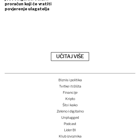
proračun koji će vratiti
povjerenje ulagatelja
UČITAJ VIŠE
Biznis i politika
Tvrtke i tržišta
Financije
Kripto
Što i kako
Zeleno i digitalno
Unplugged
Podcast
Lider BI
Klub izvoznika