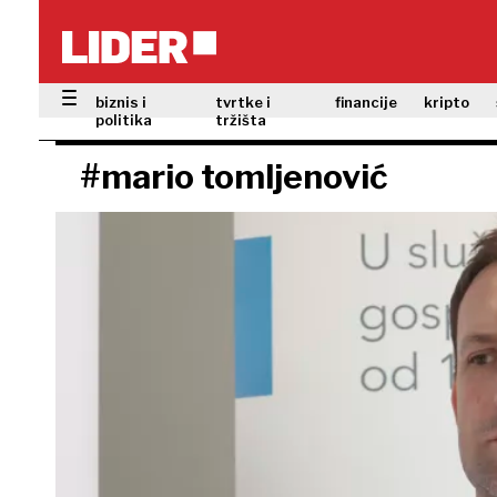
biznis i
tvrtke i
financije
kripto
politika
tržišta
#mario tomljenović