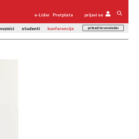
e-Lider
Pretplata
prijavi se
prikaži kronološki
zvoznici
studenti
konferencije