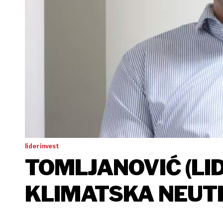
lider invest
TOMLJANOVIĆ (LID
KLIMATSKA NEUTR
CIJENU, A TO JE 