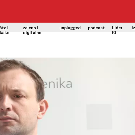
što i
zeleno i
unplugged
podcast
Lider
i
kako
digitalno
BI