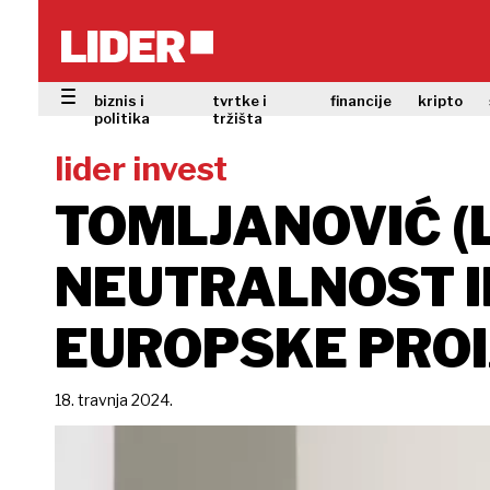
biznis i
tvrtke i
financije
kripto
politika
tržišta
lider invest
TOMLJANOVIĆ (L
NEUTRALNOST ID
EUROPSKE PROI
18. travnja 2024.