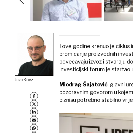
I ove godine krenuo je ciklus in
promicanje proizvodnih invest
povećavaju izvoz i stvaraju d
investicijski forum je startao 
Jozo Knez
Miodrag Šajatović
, glavni u
pozdravnim govorom u kojem je
biznisu potrebno stabilno vrij