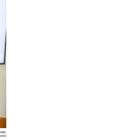
ovac.
ović