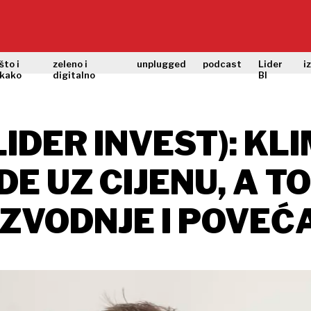
što i
zeleno i
unplugged
podcast
Lider
i
kako
digitalno
BI
IDER INVEST): KL
E UZ CIJENU, A TO
ZVODNJE I POVEĆ