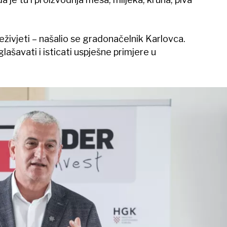
eživjeti – našalio se gradonačelnik Karlovca.
ašavati i isticati uspješne primjere u