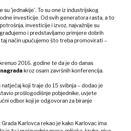
e su 'jednakije'. To su one iz industrijskog
vodne investicije. Od svih generatora rasta, a to
trošnja, investicije i izvoz, najvažnije su
Nagrađujemo i predstavljamo primjere dobrih
na taj način upućujemo što treba promovirati –
 krenuo 2016. godine te da je do danas
h nagrada
kroz osam završnih konferencija.
natječaj koji traje do 15 svibnja – dodao je
tavio prošlogodišnje pobjednike, uvjete
ručni odbor koji je odgovoran za biranje
k Grada Karlovca rekao je kako Karlovac ima
 da je tu i proizvodnja mesa, mlijeka, kruha, piva