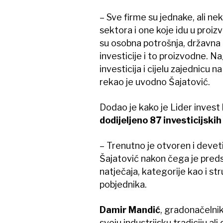
– Sve firme su jednake, ali nek
sektora i one koje idu u proiz
su osobna potrošnja, državna po
investicije i to proizvodne. 
investicija i cijelu zajednicu 
rekao je uvodno Šajatović.
Dodao je kako je Lider invest
dodijeljeno 87 investicijski
– Trenutno je otvoren i deveti 
Šajatović nakon čega je preds
natječaja, kategorije kao i st
pobjednika.
Damir Mandić
, gradonačelni
svoju industrijsku tradiciju ali