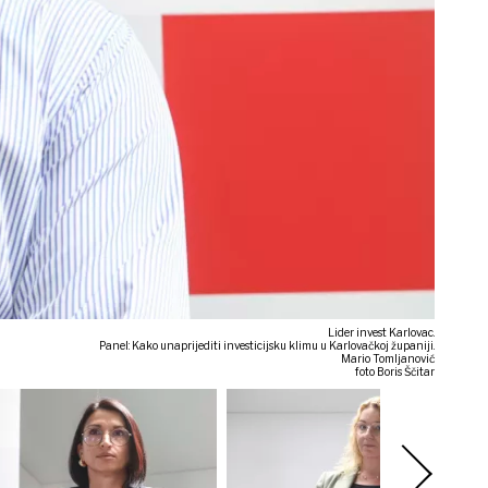
Lider invest Karlovac.
Panel: Kako unaprijediti investicijsku klimu u Karlovačkoj županiji.
Mario Tomljanović
foto Boris Ščitar