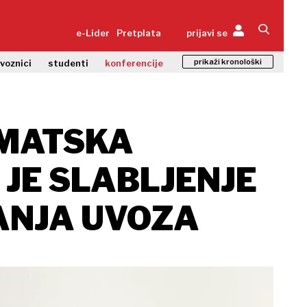
e-Lider
Pretplata
prijavi se
prikaži kronološki
zvoznici
studenti
konferencije
IMATSKA
 JE SLABLJENJE
ANJA UVOZA