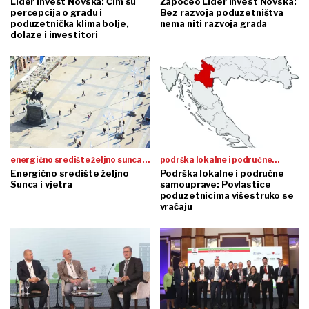
Lider invest Novska: Čim su
Započeo Lider invest Novska:
percepcija o gradu i
Bez razvoja poduzetništva
poduzetnička klima bolje,
nema niti razvoja grada
dolaze i investitori
energično središte željno sunca i
podrška lokalne i područne
vjetra
Energično središte željno
samouprave
Podrška lokalne i područne
Sunca i vjetra
samouprave: Povlastice
poduzetnicima višestruko se
vraćaju