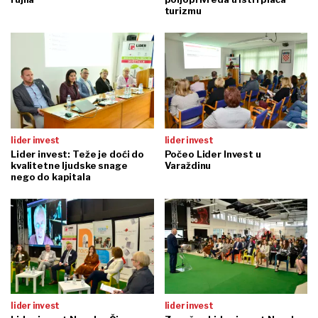
turizmu
lider invest
lider invest
Lider invest: Teže je doći do
Počeo Lider Invest u
kvalitetne ljudske snage
Varaždinu
nego do kapitala
lider invest
lider invest