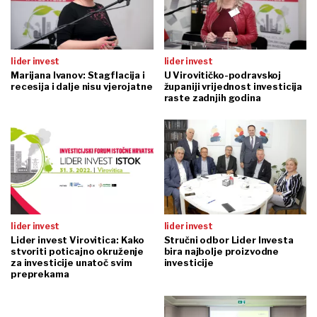
lider invest
lider invest
Marijana Ivanov: Stagflacija i
U Virovitičko-podravskoj
recesija i dalje nisu vjerojatne
županiji vrijednost investicija
raste zadnjih godina
lider invest
lider invest
Lider invest Virovitica: Kako
Stručni odbor Lider Investa
stvoriti poticajno okruženje
bira najbolje proizvodne
za investicije unatoč svim
investicije
preprekama