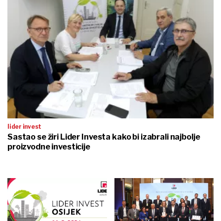
lider invest
Sastao se žiri Lider Investa kako bi izabrali najbolje
proizvodne investicije