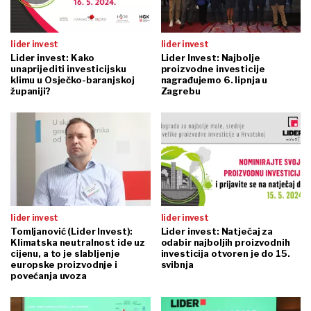
lider invest
lider invest
Lider invest: Kako
Lider Invest: Najbolje
unaprijediti investicijsku
proizvodne investicije
klimu u Osječko-baranjskoj
nagrađujemo 6. lipnja u
županiji?
Zagrebu
lider invest
lider invest
Tomljanović (Lider Invest):
Lider invest: Natječaj za
Klimatska neutralnost ide uz
odabir najboljih proizvodnih
cijenu, a to je slabljenje
investicija otvoren je do 15.
europske proizvodnje i
svibnja
povećanja uvoza