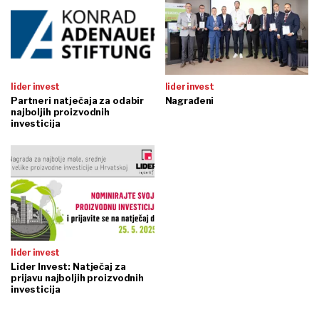
lider invest
lider invest
Nagrađeni
Partneri natječaja za odabir
najboljih proizvodnih
investicija
lider invest
Lider Invest: Natječaj za
prijavu najboljih proizvodnih
investicija