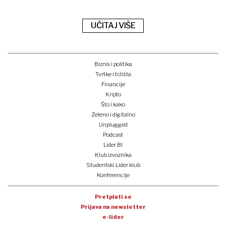
UČITAJ VIŠE
Biznis i politika
Tvrtke i tržišta
Financije
Kripto
Što i kako
Zeleno i digitalno
Unplugged
Podcast
Lider BI
Klub izvoznika
Studentski Lider klub
Konferencije
Pretplati se
Prijava na newsletter
e-lider