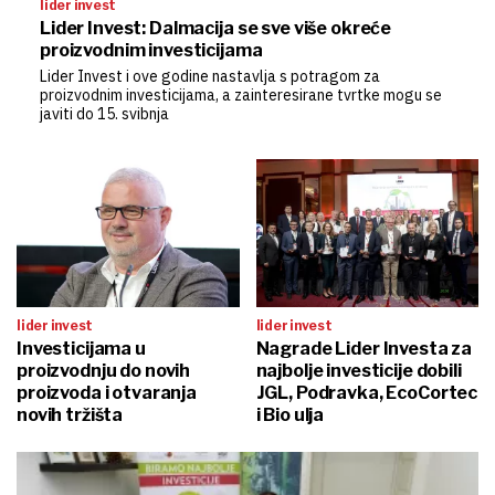
lider invest
Lider Invest: Dalmacija se sve više okreće
proizvodnim investicijama
Lider Invest i ove godine nastavlja s potragom za
proizvodnim investicijama, a zainteresirane tvrtke mogu se
javiti do 15. svibnja
lider invest
lider invest
Investicijama u
Nagrade Lider Investa za
proizvodnju do novih
najbolje investicije dobili
proizvoda i otvaranja
JGL, Podravka, EcoCortec
novih tržišta
i Bio ulja