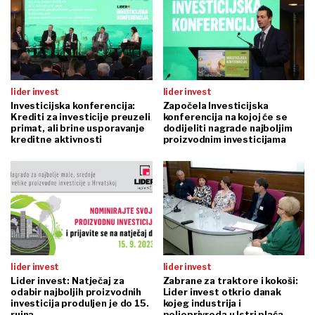
lider invest
lider invest
Investicijska konferencija:
Započela Investicijska
Krediti za investicije preuzeli
konferencija na kojoj će se
primat, ali brine usporavanje
dodijeliti nagrade najboljim
kreditne aktivnosti
proizvodnim investicijama
lider invest
lider invest
Lider invest: Natječaj za
Zabrane za traktore i kokoši:
odabir najboljih proizvodnih
Lider invest otkrio danak
investicija produljen je do 15.
kojeg industrija i
rujna
poljoprivreda u Istri plaća