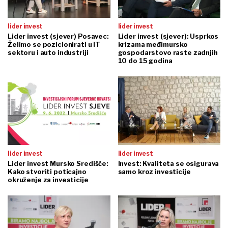
lider invest
lider invest
Lider invest (sjever) Posavec:
Lider invest (sjever): Usprkos
Želimo se pozicionirati u IT
krizama međimursko
sektoru i auto industriji
gospodarstovo raste zadnjih
10 do 15 godina
lider invest
lider invest
Lider invest Mursko Središće:
Invest: Kvaliteta se osigurava
Kako stvoriti poticajno
samo kroz investicije
okruženje za investicije