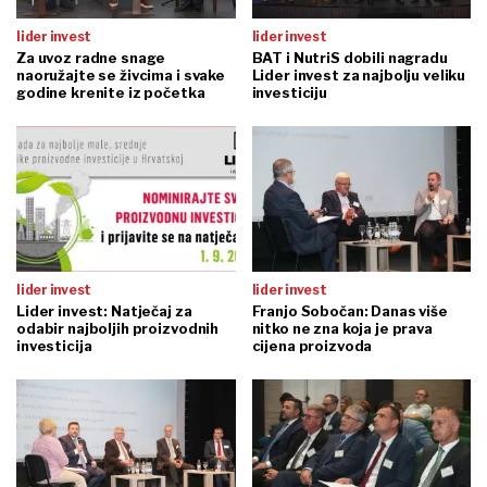
lider invest
lider invest
Za uvoz radne snage
BAT i NutriS dobili nagradu
naoružajte se živcima i svake
Lider invest za najbolju veliku
godine krenite iz početka
investiciju
lider invest
lider invest
Lider invest: Natječaj za
Franjo Sobočan: Danas više
odabir najboljih proizvodnih
nitko ne zna koja je prava
investicija
cijena proizvoda